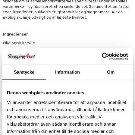
visionen om at samle landdistrikternes specialiteter under et fælles
beringsprodukter
ium
æt
varemærke – symboliseret af en smilende sol. Sortimentet omfatter
emer
teer, krydderier, sukkerfri frugtprodukter og meget mere. Alt er
d
ning
neraler
 fod
økologisk, nøje udvalgt og af højeste kvalitet.
ncremer
pleje
elsepleje
je
sning
dpleje
lsam
gtere
Ingredienser
cialprodukter
Økologisk kamille.
behør
hampo
tik
pi
er
Energi (kJ/kcal): 1140/274 Fett (g): 4.7 varav mättat (g): 1.1
cialprodukter
d
er
e
je
Kolhydrater (g): 21 varav sockerarter (g): 3.7 Protein (g): 17.4
ber
Fiber (g): 39.1 Salt (g): 1.05
riske olier
d
 tænder
 & mineral
tet & amning
Samtycke
Information
Om
e
, brusebad & sæbe
g & afgiftning
indring
terium & PMS
stilskud
Artikelnr.
ylotion
e
stilskud
HSCMO-UC-18
Denna webbplats använder cookies
o
r
kyttelse
ta
dereddike
Vi använder enhetsidentifierare för att anpassa innehållet
Populære produkter
pspeeling
ersun
produkter
yst
yst
 & K
och annonserna till användarna, tillhandahålla funktioner
t
för sociala medier och analysera vår trafik. Vi
e
n uden sol
danter
kampagne
-25%
mål & svar
vidarebefordrar även sådana identifierare och annan
cialprodukter
ber
e
rbrænding
iner
information från din enhet till de sociala medier och
eco
rodukt