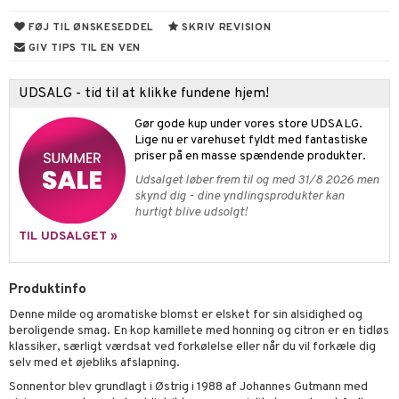
FØJ TIL ØNSKESEDDEL
SKRIV REVISION
fedt
GIV TIPS TIL EN VEN
ring
od
UDSALG - tid til at klikke fundene hjem!
Gør gode kup under vores store UDSALG.
Lige nu er varehuset fyldt med fantastiske
dler
priser på en masse spændende produkter.
Udsalget løber frem til og med 31/8 2026 men
skynd dig - dine yndlingsprodukter kan
hurtigt blive udsolgt!
TIL UDSALGET »
tarm
r
Produktinfo
hed & uro
Denne milde og aromatiske blomst er elsket for sin alsidighed og
beroligende smag. En kop kamillete med honning og citron er en tidløs
ygiejne
døjelse
m
klassiker, særligt værdsat ved forkølelse eller når du vil forkæle dig
selv med et øjebliks afslapning.
rodukter
gulerende
spleje
Sonnentor blev grundlagt i Østrig i 1988 af Johannes Gutmann med