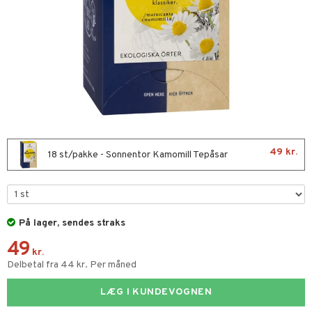
kar
æmpende
skud
er
nergi
g
pigment
melse
rkende
skler
se & hals
biloba
g
er
erolsænkende
lskott
hæmmende
fedtsyrer
ion
es
tsyrer
ade
49 kr.
18 st/pakke - Sonnentor Kamomill Tepåsar
od
ndra
arer
frø & nødder
På lager, sendes straks
49
kr.
ier & bouillon
Delbetal fra 44 kr. Per måned
bagning
LÆG I KUNDEVOGNEN
 & frøpastaer