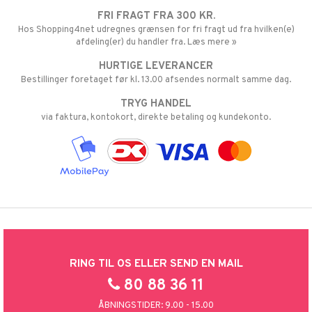
FRI FRAGT FRA 300 KR.
Hos Shopping4net udregnes grænsen for fri fragt ud fra hvilken(e)
afdeling(er) du handler fra. Læs mere »
HURTIGE LEVERANCER
Bestillinger foretaget før kl. 13.00 afsendes normalt samme dag.
TRYG HANDEL
via faktura, kontokort, direkte betaling og kundekonto.
RING TIL OS ELLER SEND EN MAIL
80 88 36 11
ÅBNINGSTIDER: 9.00 - 15.00