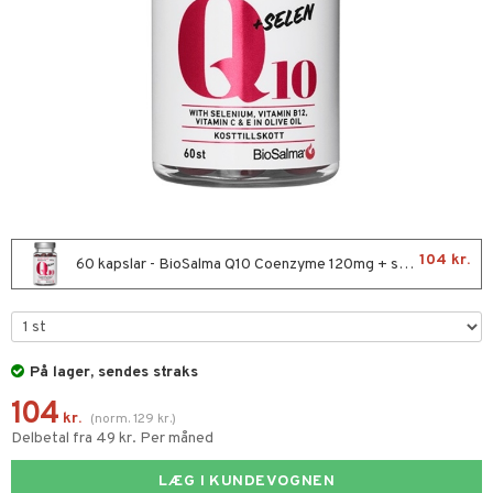
kar
æmpende
skud
er
nergi
g
pigment
melse
rkende
se & hals
biloba
g
erolsænkende
hæmmende
fedtsyrer
ion
tsyrer
od
104 kr.
60 kapslar - BioSalma Q10 Coenzyme 120mg + selen
ndra
skler
På lager, sendes straks
er
lskott
104
tarm
es
kr.
(
norm.
129
kr.
)
Delbetal fra 49 kr. Per måned
r
ade
LÆG I KUNDEVOGNEN