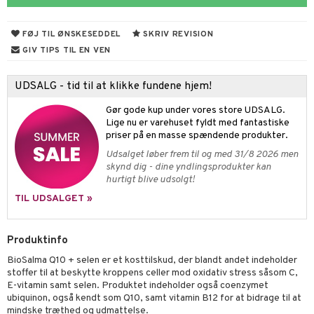
hed & uro
ygiejne
arer
døjelse
m
FØJ TIL ØNSKESEDDEL
SKRIV REVISION
rodukter
frø & nødder
gulerende
spleje
GIV TIPS TIL EN VEN
beringsprodukter
ium
æt
UDSALG - tid til at klikke fundene hjem!
emer
d
ier & bouillon
ning
neraler
 fod
Gør gode kup under vores store UDSALG.
ncremer
pleje
elsepleje
bagning
je
Lige nu er varehuset fyldt med fantastiske
priser på en masse spændende produkter.
sning
dpleje
lsam
 & frøpastaer
gtere
Udsalget løber frem til og med 31/8 2026 men
skynd dig - dine yndlingsprodukter kan
cialprodukter
behør
hampo
fedt
tik
pi
er
hurtigt blive udsolgt!
cialprodukter
d
er
ring
e
je
TIL UDSALGET »
ber
riske olier
d
od
 tænder
 & mineral
tet & amning
Produktinfo
e
, brusebad & sæbe
g & afgiftning
indring
terium & PMS
stilskud
BioSalma Q10 + selen er et kosttilskud, der blandt andet indeholder
ylotion
dler
e
stilskud
stoffer til at beskytte kroppens celler mod oxidativ stress såsom C,
E-vitamin samt selen. Produktet indeholder også coenzymet
o
r
kyttelse
ta
dereddike
ubiquinon, også kendt som Q10, samt vitamin B12 for at bidrage til at
mindske træthed og udmattelse.