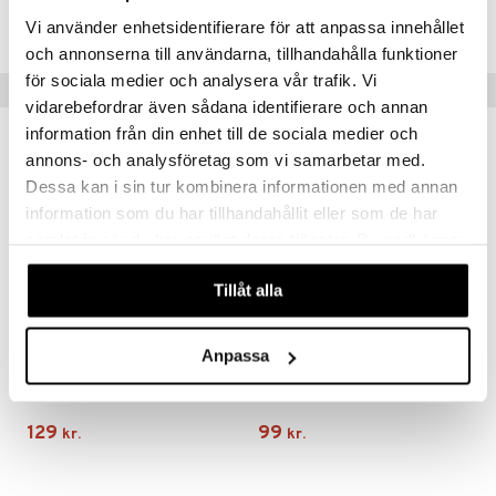
HBVAB-Y9-60
Vi använder enhetsidentifierare för att anpassa innehållet
och annonserna till användarna, tillhandahålla funktioner
för sociala medier och analysera vår trafik. Vi
Tips til dig
vidarebefordrar även sådana identifierare och annan
information från din enhet till de sociala medier och
annons- och analysföretag som vi samarbetar med.
Dessa kan i sin tur kombinera informationen med annan
information som du har tillhandahållit eller som de har
samlat in när du har använt deras tjänster. Du godkänner
våra cookies vid fortsatt användande av vår webbplats.
Tillåt alla
Anpassa
Biosalma Collagen + Hyaluronsyra
BioSalma Omega3 Forte 70% 1000mg
BIOSALMA
BIOSALMA
129
99
kr.
kr.