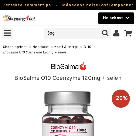
Perfekte sommertips
-
Månedens helsekostkampagner
Helsekost
RKER
Skønhed
NER
ODUKTER
Kontaktlinser
Shopping4net
»
Helsekost
»
Kraft & energi
»
Q-10
»
BioSalma Q10 Coenzyme 120mg + selen
Helsekost
Apotek
BioSalma Q10 Coenzyme 120mg + selen
Fitness
Hjem & Indretning
-20%
r
ntolerant
Legetøj, Barn & Baby
se
fedtsyrer
Varemærker
 & negle
ood
tsyrer
in
Kampagner
 øjne
ggende & lindrende