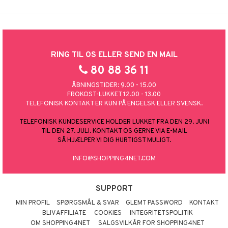
RING TIL OS ELLER SEND EN MAIL
80 88 36 11
ÅBNINGSTIDER: 9.00 - 15.00
FROKOST-LUKKET 12.00 - 13.00
TELEFONISK KONTAKT ER KUN PÅ ENGELSK ELLER SVENSK.
TELEFONISK KUNDESERVICE HOLDER LUKKET FRA DEN 29. JUNI
TIL DEN 27. JULI. KONTAKT OS GERNE VIA E-MAIL
SÅ HJÆLPER VI DIG HURTIGST MULIGT.
INFO@SHOPPING4NET.COM
SUPPORT
MIN PROFIL
SPØRGSMÅL & SVAR
GLEMT PASSWORD
KONTAKT
BLIV AFFILIATE
COOKIES
INTEGRITETSPOLITIK
OM SHOPPING4NET
SALGSVILKÅR FOR SHOPPING4NET