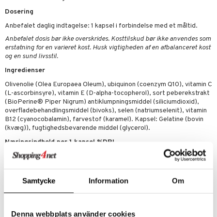
pspeeling
ersun
produkter
yst
yst
 & K
t
Dosering
e
n uden sol
danter
Anbefalet daglig indtagelse: 1 kapsel i forbindelse med et måltid.
mål & svar
cialprodukter
ber
e
rbrænding
iner
Anbefalet dosis bør ikke overskrides. Kosttilskud bør ikke anvendes som
rodukt
erstatning for en varieret kost. Husk vigtigheden af en afbalanceret kost
creme
erstatning
og en sund livsstil.
elingen
Ingredienser
iner
Olivenolie (Olea Europaea Oleum), ubiquinon (coenzym Q10), vitamin C
(L-ascorbinsyre), vitamin E (D-alpha-tocopherol), sort peberekstrakt
(BioPerine® Piper Nigrum) antiklumpningsmiddel (siliciumdioxid),
overfladebehandlingsmiddel (bivoks), selen (natriumselenit), vitamin
B12 (cyanocobalamin), farvestof (karamel). Kapsel: Gelatine (bovin
taminer
(kvæg)), fugtighedsbevarende middel (glycerol).
Næringsindhold per 1 kapsel %DRI
Vitamin C
25 mg (31%)
Vitamin B12
2 µg (80%)
Vitamin E
5 mg (42%)
Samtycke
Information
Om
Selen
55 µg (100%)
*DRI = Dagligt referensintag
Artikelnr.
Denna webbplats använder cookies