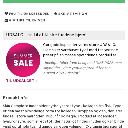
ium
æt
emer
d
ier & bouillon
ning
neraler
 fod
FØJ TIL ØNSKESEDDEL
SKRIV REVISION
ncremer
pleje
elsepleje
bagning
je
GIV TIPS TIL EN VEN
sning
dpleje
lsam
 & frøpastaer
gtere
UDSALG - tid til at klikke fundene hjem!
cialprodukter
behør
hampo
fedt
tik
pi
er
Gør gode kup under vores store UDSALG.
cialprodukter
d
er
ring
e
je
Lige nu er varehuset fyldt med fantastiske
priser på en masse spændende produkter.
ber
riske olier
d
od
 tænder
 & mineral
tet & amning
Udsalget løber frem til og med 31/8 2026 men
skynd dig - dine yndlingsprodukter kan
e
, brusebad & sæbe
g & afgiftning
indring
terium & PMS
stilskud
hurtigt blive udsolgt!
ylotion
dler
e
stilskud
TIL UDSALGET »
o
r
kyttelse
ta
dereddike
Produktinfo
pspeeling
ersun
produkter
yst
yst
 & K
t
Skin Complete indeholder hydrolyseret type I kollagen fra fisk. Type I
e
n uden sol
danter
er den mest almindelige form for kollagen i kroppen og den, der især
mål & svar
findes i store mængder i hud, hår og negle. Produktet indeholder
cialprodukter
ber
e
rbrænding
iner
hyaluronsyre, som er et stof, der naturligt findes i huden og kan binde
rodukt
vand op til hele tusind gange sin egen volumen. C-vitamin bidrager til