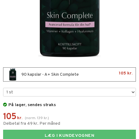
æmpende
lskud
g
pigment
se & hals
 øjne
kar
er
hæmmende
nergi
melse
rkende
skler
biloba
g
er
erolsænkende
lskott
105 kr.
90 kapslar - A+ Skin Complete
tarm
fedtsyrer
ion
es
r
tsyrer
ade
På lager, sendes straks
hed & uro
od
105
ygiejne
ndra
arer
døjelse
m
kr.
(
norm.
139
kr.
)
Delbetal fra 49 kr. Per måned
rodukter
frø & nødder
gulerende
spleje
LÆG I KUNDEVOGNEN
beringsprodukter