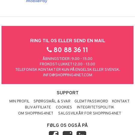
RING TIL OS ELLER SEND EN MAIL
80 88 36 11
ÅBNINGSTIDER: 9.00 - 15.00
FROKOST-LUKKET 12.00 - 13.00
TELEFONISK KONTAKT ER KUN PÅ ENGELSK ELLER SVENSK.
INFO@SHOPPING4NET.COM
SUPPORT
MIN PROFIL
SPØRGSMÅL & SVAR
GLEMT PASSWORD
KONTAKT
BLIV AFFILIATE
COOKIES
INTEGRITETSPOLITIK
OM SHOPPING4NET
SALGSVILKÅR FOR SHOPPING4NET
FØLG OS OGSÅ PÅ