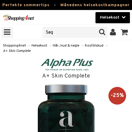
Perfekte sommertips
-
Månedens helsekostkampagner
Helsekost
RKER
Skønhed
NER
ODUKTER
Kontaktlinser
Shopping4net
»
Helsekost
»
Hår, hud & negle
»
Kosttilskud
»
A+ Skin Complete
Helsekost
Apotek
A+ Skin Complete
Fitness
Hjem & Indretning
-25%
r
ntolerant
Legetøj, Barn & Baby
se
fedtsyrer
Varemærker
 & negle
ood
tsyrer
in
Kampagner
ggende & lindrende