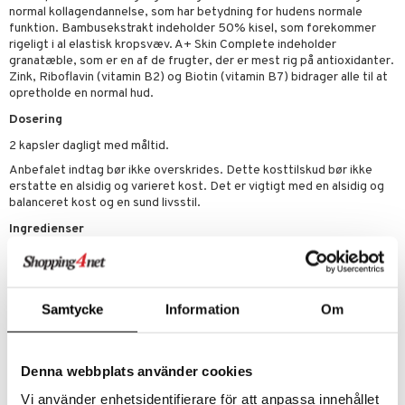
creme
erstatning
normal kollagendannelse, som har betydning for hudens normale
elingen
funktion. Bambusekstrakt indeholder 50% kisel, som forekommer
iner
rigeligt i al elastisk kropsvæv. A+ Skin Complete indeholder
granatæble, som er en af de frugter, der er mest rig på antioxidanter.
Zink, Riboflavin (vitamin B2) og Biotin (vitamin B7) bidrager alle til at
opretholde en normal hud.
Dosering
taminer
2 kapsler dagligt med måltid.
Anbefalet indtag bør ikke overskrides. Dette kosttilskud bør ikke
erstatte en alsidig og varieret kost. Det er vigtigt med en alsidig og
balanceret kost og en sund livsstil.
Ingredienser
Marint hydrolyseret kollagen (FISK), antioxidanter (calciumsalte af
ortofosforsyre), C-vitamin (L-ascorbinsyre), natriumhyaluronat,
bambusekstrakt (Bambusa vulgaris 1-3:1, 50 % silicium),
granatæbleekstrakt (Punica granatum 4:1), antiklumpningsmiddel
Samtycke
Information
Om
(siliciumdioxid), zink (zinkcitrat), stabilisator (magnesiumsalte af
fedtsyrer), riboflavin, biotin (D-biotin). Kapsel (veg.
hydroxypropylmethylcellulose).
Denna webbplats använder cookies
Indhold per 2 kap (% af DRI) Kollagen 400 mg (**) Hyaluronsyre
(som natriumhyaluronat) 75 mg (**) C-vitamin 100 mg (124%)
Vi använder enhetsidentifierare för att anpassa innehållet