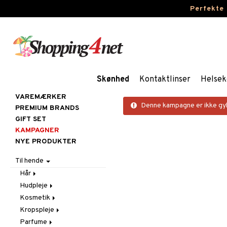
Perfekte
Skønhed
Kontaktlinser
Helsek
VAREMÆRKER
Denne kampagne er ikke gyl
PREMIUM BRANDS
GIFT SET
KAMPAGNER
NYE PRODUKTER
Til hende
Hår
Hudpleje
Accessoires
Kosmetik
Balsam
Ansigtscremer
Kropspleje
Børster / Kæmmer
Ansigtspleje
Gift Set
Fedtet hud
Parfume
Elektroniske produkter
Brun uden sol
Hud
Badprodukter
Følsom hud
Ansigtsvand