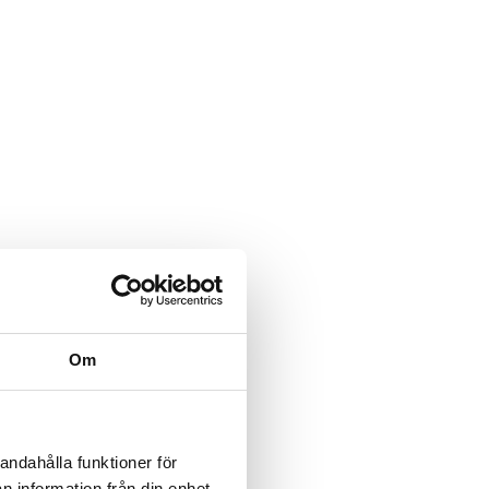
Om
andahålla funktioner för
n information från din enhet