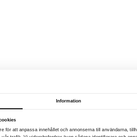
Information
cookies
e för att anpassa innehållet och annonserna till användarna, tillh
vår trafik. Vi vidarebefordrar även sådana identifierare och anna