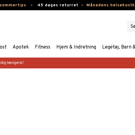
 sommertips
-
45 dages returret -
Månedens helsekost
ost
Apotek
Fitness
Hjem & Indretning
Legetøj, Barn 
dig længere!