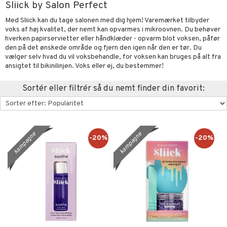
Sliick by Salon Perfect
t Set
mal hud
n makeup remover
vesæt
nzer & Highlighter
ber
ylotion
y spray
er
Med Sliick kan du tage salonen med dig hjem! Varemærket tilbyder
farve
 hud
sning
fjerning
voks af høj kvalitet, der nemt kan opvarmes i mikroovnen. Du behøver
cealer
bepensel
gle
n uden sol
tlys & Duft til Hjemmet
mbånd
hverken papirservietter eller håndklæder - opvarm blot voksen, påfør
kur
ker
vet dagcreme
bepomade
stige negle
ne
odorant
den på det ønskede område og fjern den igen når den er tør. Du
 de cologne
lskæder
vælger selv hvad du vil voksbehandle, for voksen kan bruges på alt fra
rmaske
ncremer
ndation
estift
lelak
liner / Kajal
behør
chgelé & sæbe
 de parfum
ringe
ansigtet til bikinilinjen. Voks eller ej, du bestemmer!
lsam
je
tap
ling
mer
gloss
lelakfjerner
ske øjenvipper
keup
pleje
 de toilette
ge
ktroniske produkter
igtscremer
leje
Sortér eller filtrér så du nemt finder din favorit:
ve-in balsam
rum
dder
lepleje
cara
igt
t Set
vesæt
farve
beringsprodukter
ylotion
me
ampoo
produkter
uge
behør
nbryn
cetter
dpleje
tap
n uden sol
n uden sol
er shave balsam
ling
cialprodukter
nskygge
fjerning
kampagne
kampagne
ampoo
vesæt
odorant
er shave lotion
-20%
-20%
dukter
deprodukter
rshampoo
lettasker
pepleje
psolie
ling
ske
chgelé & sæbe
 de cologne
aire
ns & Antikrusning
 & Barn
behør
ncremer
dpleje
 de toilette
apotek
spray
ling
ling
fjerning
vesæt
ller
produkter
gøring
produkter
ze
mebeskyttelse
cialprodukter
rum
cialprodukter