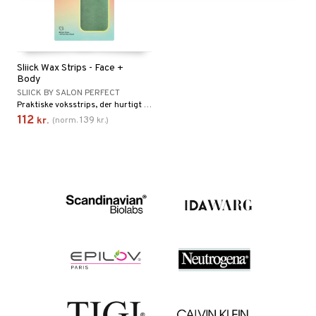
Sliick Wax Strips - Face +
Body
SLIICK BY SALON PERFECT
Praktiske voksstrips, der hurtigt og nemt fjerner uønsket hår.
112
139
kr.
(
norm.
kr.
)