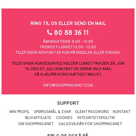
RING TIL OS ELLER SEND EN MAIL
80 88 36 11
ÅBNINGSTIDER: 9.00 - 15.00
FROKOST-LUKKET 12.00 - 13.00
TELEFONISK KONTAKT ER KUN PÅ ENGELSK ELLER SVENSK.
TELEFONISK KUNDESERVICE HOLDER LUKKET FRA DEN 29. JUNI
TIL DEN 27. JULI. KONTAKT OS GERNE VIA E-MAIL
SÅ HJÆLPER VI DIG HURTIGST MULIGT.
INFO@SHOPPING4NET.COM
SUPPORT
MIN PROFIL
SPØRGSMÅL & SVAR
GLEMT PASSWORD
KONTAKT
BLIV AFFILIATE
COOKIES
INTEGRITETSPOLITIK
OM SHOPPING4NET
SALGSVILKÅR FOR SHOPPING4NET