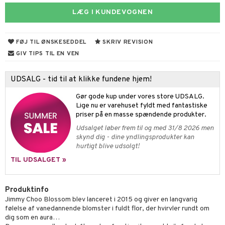
s & Gelé
LÆG I KUNDEVOGNEN
ampoo
vesæt
odorant
er shave lotion
inser
ling
ske
chgelé & sæbe
 de cologne
UE
FØJ TIL ØNSKESEDDEL
SKRIV REVISION
behør
ncremer
dpleje
 de toilette
nique
GIV TIPS TIL EN VEN
t
ling
fjerning
vesæt
 10
mål & svar
UDSALG - tid til at klikke fundene hjem!
gøring
produkter
n 1: Rens
je
rodukt
Gør gode kup under vores store UDSALG.
rum
cialprodukter
n 2: Eksfoliér
foliering og masker
p
Lige nu er varehuset fyldt med fantastiske
elingen
priser på en masse spændende produkter.
æg & Overskæg
n 3: Fugt
tpleje
sh
Udsalget løber frem til og med 31/8 2026 men
produkter
skynd dig - dine yndlingsprodukter kan
d- og kropspleje
n
matics Elixir
e
hurtigt blive udsolgt!
cialprodukter
n- og læbepleje
cealer
yx
beskyttelse
TIL UDSALGET »
lettasker
seprodukter
liner
nique Happy
rin til mænd
Produktinfo
rum
ndation
nique Happy For Men
bering og rens
Jimmy Choo Blossom blev lanceret i 2015 og giver en langvarig
estift
foliering
følelse af vanedannende blomster i fuldt flor, der hvirvler rundt om
dig som en aura…