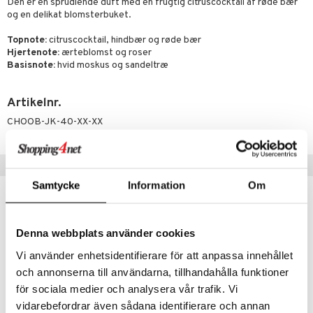
gloss
t og beskyttelse
Den er en sprudlende duft med en frugtig citruscocktail af røde bær
og en delikat blomsterbuket.
liner
pleje
Topnote:
citruscocktail, hindbær og røde bær
euppensler
Hjertenote:
ærteblomst og roser
Basisnote:
hvid moskus og sandeltræ
cara
nskygge
Artikelnr.
mer
CHOOB-JK-40-XX-XX
dder
Tips til dig
Samtycke
Information
Om
Denna webbplats använder cookies
Vi använder enhetsidentifierare för att anpassa innehållet
och annonserna till användarna, tillhandahålla funktioner
för sociala medier och analysera vår trafik. Vi
vidarebefordrar även sådana identifierare och annan