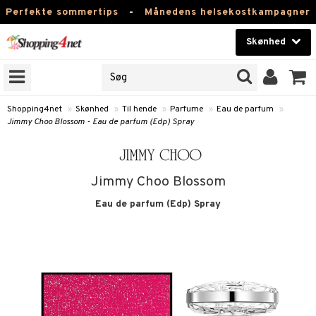
Perfekte sommertips
-
Månedens helsekostkampagner
Skønhed
RKER
Skønhed
M BRANDS
T
Kontaktlinser
Shopping4net
»
Skønhed
»
Til hende
»
Parfume
»
Eau de parfum
»
Jimmy Choo Blossom - Eau de parfum (Edp) Spray
NER
Helsekost
ODUKTER
Apotek
Jimmy Choo Blossom
e
Fitness
Eau de parfum (Edp) Spray
Hjem & Indretning
essoires
je
Legetøj, Barn & Baby
lsam
igtscremer
tik
Varemærker
rster / Kæmmer
tet hud
igtspleje
t Set
leje
Kampagner
ktroniske produkter
som hud
igtsvand
n uden sol
d
produkter
me