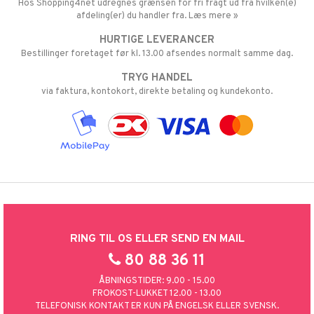
Hos Shopping4net udregnes grænsen for fri fragt ud fra hvilken(e)
afdeling(er) du handler fra. Læs mere »
HURTIGE LEVERANCER
Bestillinger foretaget før kl. 13.00 afsendes normalt samme dag.
TRYG HANDEL
via faktura, kontokort, direkte betaling og kundekonto.
RING TIL OS ELLER SEND EN MAIL
80 88 36 11
ÅBNINGSTIDER: 9.00 - 15.00
FROKOST-LUKKET 12.00 - 13.00
TELEFONISK KONTAKT ER KUN PÅ ENGELSK ELLER SVENSK.