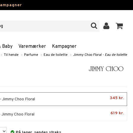
kampagner
& Baby
Varemærker
Kampagner
»
Til hende
»
Parfume
»
Eau de toilette
»
Jimmy Choo Floral - Eau de toilette
345 kr.
- Jimmy Choo Floral
619 kr.
- Jimmy Choo Floral
På lager, sendes straks