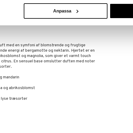
Anpassa
duft med en symfoni af blomstrende og frugtige
ende energi af bergamotte og nektarin. Hjertet er en
ikosblomst og magnolia, som giver et varmt touch
 citrus. En sensuel base omslutter duften med noter
sorter.
g mandarin
a og abrikosblomst
lyse træsorter