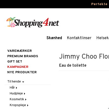
Perfekte
Skønhed
Kontaktlinser
Helsek
VAREMÆRKER
Jimmy Choo Flor
PREMIUM BRANDS
GIFT SET
Eau de toilette
KAMPAGNER
NYE PRODUKTER
Til hende
Hår
Hudpleje
Accessoires
Kosmetik
Balsam
Ansigtscremer
Kropspleje
Børster / Kæmmer
Ansigtspleje
Gift Set
Fedtet hud