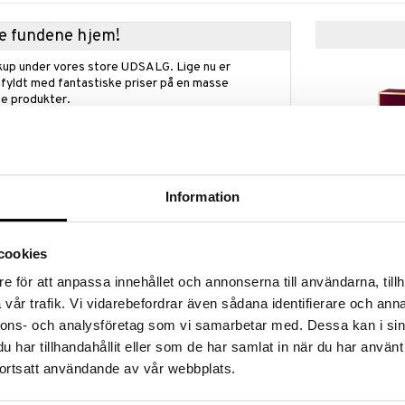
kke fundene hjem!
kup under vores store UDSALG. Lige nu er
fyldt med fantastiske priser på en masse
 produkter.
øber frem til og med 31/8 2026 men skynd dig - dine
odukter kan hurtigt blive udsolgt!
LGET »
Information
 med i købet
Jimmy Choo Fe
 Jimmy Choo!
de parfum
cookies
gfri dameduft fra Jimmy Choo og få en keychain
JIMMY CHOO
t, værdi 159 kr.
e för att anpassa innehållet och annonserna till användarna, tillh
389
kr.
vår trafik. Vi vidarebefordrar även sådana identifierare och anna
jes automatisk i kassen.
nnons- och analysföretag som vi samarbetar med. Dessa kan i sin
gælder så længe lager haves.
har tillhandahållit eller som de har samlat in när du har använt
ortsatt användande av vår webbplats.