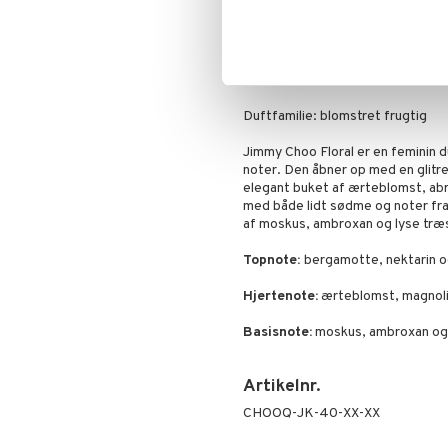
Jimmy Choo Floral
Lancering: 2019
Parfumør: Louise Turner
Duftfamilie: blomstret frugtig
Jimmy Choo Floral er en feminin 
noter. Den åbner op med en glitr
elegant buket af ærteblomst, abr
med både lidt sødme og noter fra
af moskus, ambroxan og lyse træ
Topnote:
bergamotte, nektarin o
Hjertenote:
ærteblomst, magnoli
Basisnote:
moskus, ambroxan og 
Artikelnr.
CHOOQ-JK-40-XX-XX