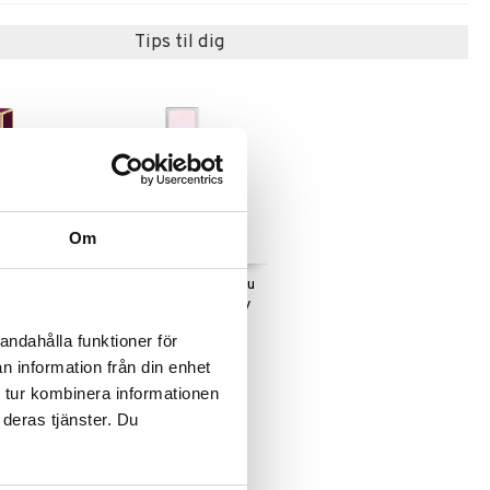
Tips til dig
Om
ver - Eau
Jimmy Choo L'Eau - Eau
de toilette (Edt) Spray
JIMMY CHOO
andahålla funktioner för
339
kr.
n information från din enhet
 tur kombinera informationen
 deras tjänster. Du