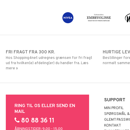
FRI FRAGT FRA 300 KR.
HURTIGE LE
Hos Shopping4net udregnes grænsen for fri fragt
Bestillinger fo
ud fra hvilken(e) afdeling(er) du handler fra. Læs
normalt samme
mere »
SUPPORT
RING TIL OS ELLER SEND EN
MIN PROFIL
MAIL
SPØRGSMÅL &
80 88 36 11
GLEMT PASSW
KONTAKT
ÅBNINGSTIDER: 9.00 - 15.00