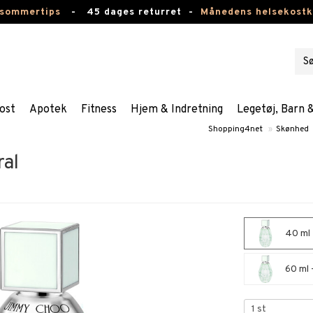
 sommertips
-
45 dages returret -
Månedens helsekost
ost
Apotek
Fitness
Hjem & Indretning
Legetøj, Barn 
Shopping4net
»
Skønhed
al
40 ml 
60 ml 