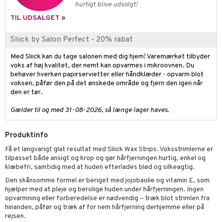
hurtigt blive udsolgt!
rodukt
rum
cialprodukter
n 2: Eksfoliér
foliering og masker
p
TIL UDSALGET »
elingen
æg & Overskæg
n 3: Fugt
tpleje
sh
Sliick by Salon Perfect - 20% rabat
produkter
d- og kropspleje
n
matics Elixir
e
Med Sliick kan du tage salonen med dig hjem! Varemærket tilbyder
cialprodukter
voks af høj kvalitet, der nemt kan opvarmes i mikroovnen. Du
n- og læbepleje
cealer
yx
beskyttelse
behøver hverken papirservietter eller håndklæder - opvarm blot
lettasker
voksen, påfør den på det ønskede område og fjern den igen når
seprodukter
liner
nique Happy
rin til mænd
den er tør.
rum
ndation
nique Happy For Men
bering og rens
Gælder til og med 31-08-2026, så længe lager haves.
estift
foliering
Produktinfo
gloss
t og beskyttelse
Få et langvarigt glat resultat med Sliick Wax Strips. Voksstrimlerne er
liner
pleje
tilpasset både ansigt og krop og gør hårfjerningen hurtig, enkel og
klæbefri, samtidig med at huden efterlades blød og silkeagtig.
euppensler
Den skånsomme formel er beriget med jojobaolie og vitamin E, som
cara
hjælper med at pleje og berolige huden under hårfjerningen. Ingen
opvarmning eller forberedelse er nødvendig – træk blot strimlen fra
nskygge
hinanden, påfør og træk af for nem hårfjerning derhjemme eller på
rejsen.
mer