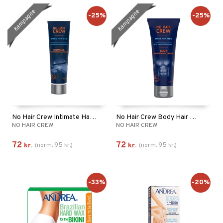
kampagne
kampagne
-25%
-25%
No Hair Crew Intimate Hair Removal Cream
No Hair Crew Body Hair Removal Cream
NO HAIR CREW
NO HAIR CREW
72
72
95
95
kr.
(
norm.
kr.
)
kr.
(
norm.
kr.
)
-33%
-20%