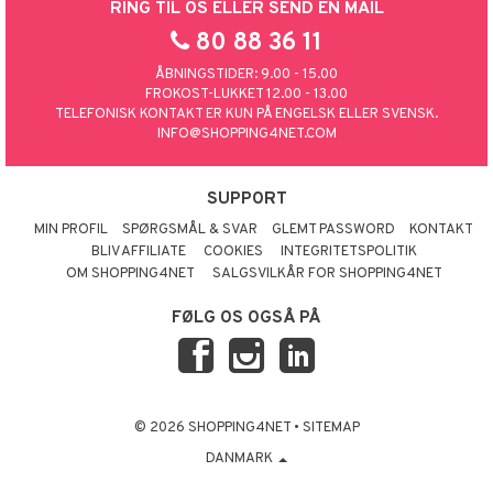
RING TIL OS ELLER SEND EN MAIL
80 88 36 11
ÅBNINGSTIDER: 9.00 - 15.00
FROKOST-LUKKET 12.00 - 13.00
TELEFONISK KONTAKT ER KUN PÅ ENGELSK ELLER SVENSK.
INFO@SHOPPING4NET.COM
SUPPORT
MIN PROFIL
SPØRGSMÅL & SVAR
GLEMT PASSWORD
KONTAKT
BLIV AFFILIATE
COOKIES
INTEGRITETSPOLITIK
OM SHOPPING4NET
SALGSVILKÅR FOR SHOPPING4NET
FØLG OS OGSÅ PÅ
© 2026 SHOPPING4NET
•
SITEMAP
DANMARK