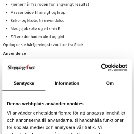
Fjerner hår fra roden for langvarigt resultat
dder
Passer både til ansigt og krop
Enkel og klæbefri anvendelse
Med jojobaolie og vitamin E
Efterlader huden blød og glat
Opdag enkle hårfjerningsfavoritter fra Sliick.
Anvendelse
Påfør – træk af!
1. Hvis voksstrimlen er hård på grund af kulde, varm den et par
sekunder mellem håndfladerne.
Hvis strimlen er for blød på grund af varme, læg den i køleskabet en
Samtycke
Information
Om
kort stund inden brug.
OBS: Lad aldrig voksstrimlen sidde på huden – træk den altid af med
det samme.
Denna webbplats använder cookies
2. Adskil voksstrimlen ved at trække de to sider fra hinanden.
OBS: Hver strimmel bliver til to strimler, som begge kan bruges.
Vi använder enhetsidentifierare för att anpassa innehållet
3. Påfør strimlen (med voksen mod huden), tryk den godt fast og glat
och annonserna till användarna, tillhandahålla funktioner
ud i hårets vokseretning.
för sociala medier och analysera vår trafik. Vi
Hold huden stram med den ene hånd. Træk med den anden hånd