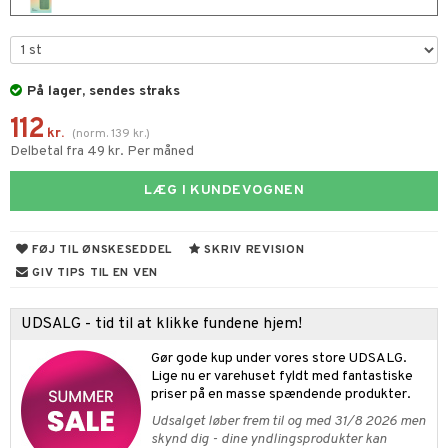
s & Gelé
me
y spray
er
På lager, sendes straks
tlys & Duft til Hjemmet
mbånd
112
 de cologne
lskæder
kr.
(
norm.
139
kr.
)
Delbetal fra 49 kr. Per måned
 de parfum
ringe
lsam
apotek
je
dukter
LÆG I KUNDEVOGNEN
 de toilette
ge
ktroniske produkter
igtscremer
leje
aire
vesæt
farve
beringsprodukter
ylotion
ze
me
FØJ TIL ØNSKESEDDEL
SKRIV REVISION
tap
n uden sol
n uden sol
er shave balsam
spa
GIV TIPS TIL EN VEN
ampoo
vesæt
odorant
er shave lotion
inser
UDSALG - tid til at klikke fundene hjem!
ling
ske
chgelé & sæbe
 de cologne
UE
Gør gode kup under vores store UDSALG.
behør
ncremer
dpleje
 de toilette
nique
Lige nu er varehuset fyldt med fantastiske
t
priser på en masse spændende produkter.
ling
fjerning
vesæt
 10
Udsalget løber frem til og med 31/8 2026 men
mål & svar
gøring
skynd dig - dine yndlingsprodukter kan
produkter
n 1: Rens
je