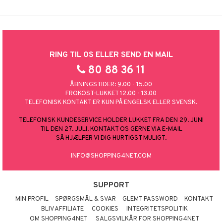
RING TIL OS ELLER SEND EN MAIL
80 88 36 11
ÅBNINGSTIDER: 9.00 - 15.00
FROKOST-LUKKET 12.00 - 13.00
TELEFONISK KONTAKT ER KUN PÅ ENGELSK ELLER SVENSK.
TELEFONISK KUNDESERVICE HOLDER LUKKET FRA DEN 29. JUNI
TIL DEN 27. JULI. KONTAKT OS GERNE VIA E-MAIL
SÅ HJÆLPER VI DIG HURTIGST MULIGT.
INFO@SHOPPING4NET.COM
SUPPORT
MIN PROFIL
SPØRGSMÅL & SVAR
GLEMT PASSWORD
KONTAKT
BLIV AFFILIATE
COOKIES
INTEGRITETSPOLITIK
OM SHOPPING4NET
SALGSVILKÅR FOR SHOPPING4NET