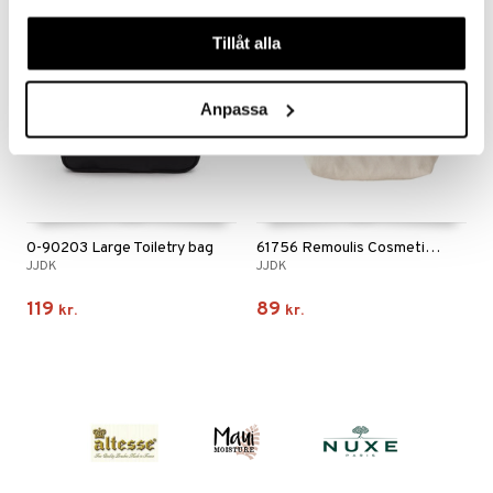
våra cookies vid fortsatt användande av vår webbplats.
Tillåt alla
Anpassa
0-90203 Large Toiletry bag
61756 Remoulis Cosmetic Bag
JJDK
JJDK
119
89
kr.
kr.