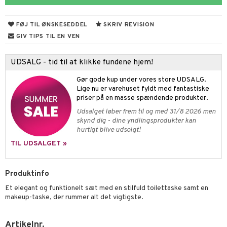
s & Gelé
cealer
bepensel
gle
n uden sol
tlys & Duft til Hjemmet
mbånd
FØJ TIL ØNSKESEDDEL
SKRIV REVISION
vet dagcreme
bepomade
stige negle
ne
odorant
 de cologne
lskæder
GIV TIPS TIL EN VEN
ndation
estift
lelak
liner / Kajal
behør
chgelé & sæbe
 de parfum
ringe
lsam
apotek
je
dukter
UDSALG - tid til at klikke fundene hjem!
mer
gloss
lelakfjerner
ske øjenvipper
keup
pleje
 de toilette
ge
ktroniske produkter
igtscremer
leje
aire
Gør gode kup under vores store UDSALG.
dder
lepleje
cara
igt
t Set
vesæt
farve
beringsprodukter
ylotion
ze
me
Lige nu er varehuset fyldt med fantastiske
priser på en masse spændende produkter.
uge
behør
nbryn
cetter
dpleje
tap
n uden sol
n uden sol
er shave balsam
spa
Udsalget løber frem til og med 31/8 2026 men
nskygge
fjerning
ampoo
vesæt
odorant
er shave lotion
inser
skynd dig - dine yndlingsprodukter kan
hurtigt blive udsolgt!
pepleje
psolie
ling
ske
chgelé & sæbe
 de cologne
UE
TIL UDSALGET »
 & Barn
behør
ncremer
dpleje
 de toilette
nique
t
ling
ling
fjerning
vesæt
 10
Produktinfo
mål & svar
produkter
gøring
produkter
Et elegant og funktionelt sæt med en stilfuld toilettaske samt en
n 1: Rens
je
makeup-taske, der rummer alt det vigtigste.
rodukt
cialprodukter
rum
cialprodukter
n 2: Eksfoliér
foliering og masker
p
elingen
æg & Overskæg
Artikelnr.
n 3: Fugt
tpleje