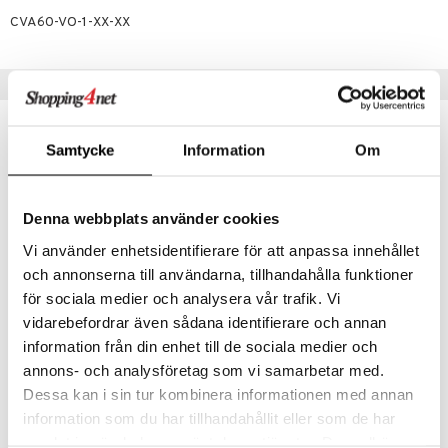
sh
CVA60-VO-1-XX-XX
produkter
d- og kropspleje
n
matics Elixir
e
cialprodukter
n- og læbepleje
cealer
yx
beskyttelse
Populære produkter
lettasker
seprodukter
liner
nique Happy
rin til mænd
rum
ndation
nique Happy For Men
bering og rens
Samtycke
Information
Om
estift
foliering
gloss
t og beskyttelse
Denna webbplats använder cookies
liner
pleje
Vi använder enhetsidentifierare för att anpassa innehållet
euppensler
och annonserna till användarna, tillhandahålla funktioner
för sociala medier och analysera vår trafik. Vi
cara
vidarebefordrar även sådana identifierare och annan
90344 Alma Toiletry Bag
Carl&Son Toilet Bag with Hanger
nskygge
information från din enhet till de sociala medier och
VADECO
CARL&SON
annons- och analysföretag som vi samarbetar med.
mer
99
199
Dessa kan i sin tur kombinera informationen med annan
kr.
kr.
dder
information som du har tillhandahållit eller som de har
samlat in när du har använt deras tjänster. Du godkänner