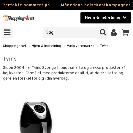
Perfekte sommertips
-
Månedens helsekostkampagner
Hjem & Indretning
RKER
Skønhed
NER
ODUKTER
Kontaktlinser
Shopping4net
»
Hjem & Indretning
»
Vælg varemærke
»
Tvins
Helsekost
else
Tvins
Apotek
g
relsesindretning
Siden 2004 har Tvins Sverige tilbudt smarte og unikke produkter af
høj kvalitet. Formålet med produkterne er altid, at de skal lette og
relse
relsestekstiler
ngstilbehør
gøre en forskel for dig i din hverdag.
Fitness
k til hjemmet
relsestilbehør
stager & Lysestager
ion til Børneværelse
Hjem & Indretning
ammeret
ørslamper
til Børn
Legetøj, Barn & Baby
dlamper
ng
s
til Børn
Varemærker
tslamper
 Servering
rsbelysning
ing til Børneværelse
tion
Kampagner
ger
ing
er til Børneværelse
 & Duftspredere
lbehør