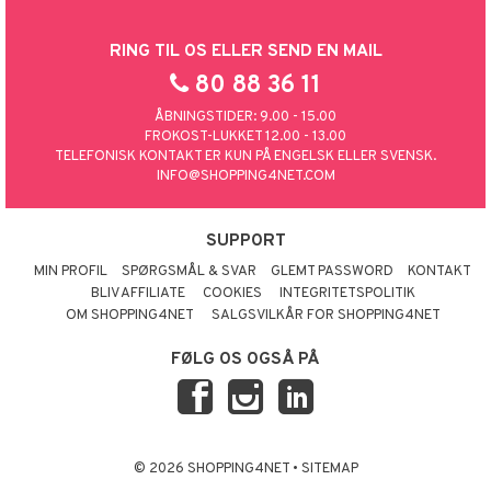
RING TIL OS ELLER SEND EN MAIL
80 88 36 11
ÅBNINGSTIDER: 9.00 - 15.00
FROKOST-LUKKET 12.00 - 13.00
TELEFONISK KONTAKT ER KUN PÅ ENGELSK ELLER SVENSK.
INFO@SHOPPING4NET.COM
SUPPORT
MIN PROFIL
SPØRGSMÅL & SVAR
GLEMT PASSWORD
KONTAKT
BLIV AFFILIATE
COOKIES
INTEGRITETSPOLITIK
OM SHOPPING4NET
SALGSVILKÅR FOR SHOPPING4NET
FØLG OS OGSÅ PÅ
© 2026 SHOPPING4NET
•
SITEMAP