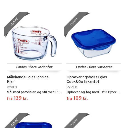
nyhed
nyhed
Findes i flere varianter
Findes i flere varianter
Målekande i glas Iconics
Opbevaringsboks i glas
Klar
Cook&Go firkantet
PYREX
PYREX
Mål med præcision og stil med Pyrex® Målekande Iconics.
Opbevar og tag med i stil! Pyrex® Cook&Go Blå firkantet opbevaringsboks – perfekt til små måltider og snacks!
139
109
fra
kr.
fra
kr.
nyhed
nyhed