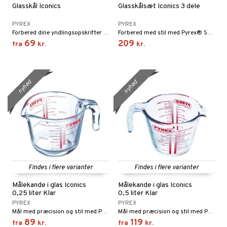
Glasskål Iconics
Glasskålsæt Iconics 3 dele
cialknive
 Krydderikværne
PYREX
PYREX
e- & Grønsagsknive
Forbered dine yndlingsopskrifter med Pyrex® Glasskål Iconics.
Forbered med stil med Pyrex® Skålsæt Iconics. Tre størrelser 700 ml/1 l/2,3 l – perfekt til alt fra salater til bagning!
ngsfade & Skåle
69
209
fra
kr.
kr.
ngstilbehør
ander
nyhed
nyhed
ay / Outdoor
sker
ener
kasser
etter
Bartilbehør
mokander
e Tallerkener
mokrus
dagstallerkener
Findes i flere varianter
Findes i flere varianter
Målekande i glas Iconics
Målekande i glas Iconics
0,25 liter Klar
0,5 liter Klar
PYREX
PYREX
Mål med præcision og stil med Pyrex® Målekande Iconics.
Mål med præcision og stil med Pyrex® Målekande Iconics.
89
119
fra
kr.
fra
kr.