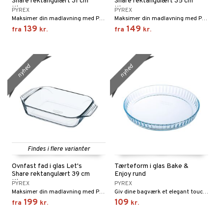
Share rektangulært 31 cm
Share rektangulært 35 cm
Klar
Klar
PYREX
PYREX
Maksimer din madlavning med Pyrex® Ovnform Let’s Share.
Maksimer din madlavning med Pyrex® Ovnform Let’s Share.
139
149
fra
kr.
fra
kr.
nyhed
nyhed
Findes i flere varianter
Ovnfast fad i glas Let's
Tærteform i glas Bake &
Share rektangulært 39 cm
Enjoy rund
Klar
PYREX
PYREX
Maksimer din madlavning med Pyrex® Ovnform Let’s Share.
Giv dine bagværk et elegant touch med Pyrex® Tærteform Iconics.
199
109
fra
kr.
kr.