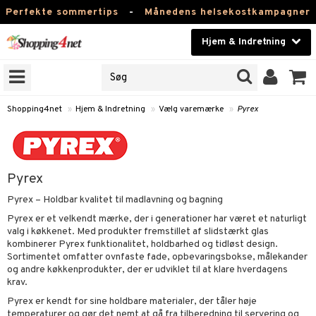
Perfekte sommertips
-
Månedens helsekostkampagner
Hjem & Indretning
RKER
Skønhed
NER
ODUKTER
Kontaktlinser
Shopping4net
»
Hjem & Indretning
»
Vælg varemærke
»
Pyrex
Helsekost
else
Apotek
g
relsesindretning
Pyrex
relse
relsestekstiler
ngstilbehør
Fitness
Pyrex – Holdbar kvalitet til madlavning og bagning
k til hjemmet
relsestilbehør
stager & Lysestager
ion til Børneværelse
Hjem & Indretning
Pyrex er et velkendt mærke, der i generationer har været et naturligt
valg i køkkenet. Med produkter fremstillet af slidstærkt glas
ammeret
ørslamper
til Børn
kombinerer Pyrex funktionalitet, holdbarhed og tidløst design.
Legetøj, Barn & Baby
Sortimentet omfatter ovnfaste fade, opbevaringsbokse, målekander
dlamper
ng
s
til Børn
og andre køkkenprodukter, der er udviklet til at klare hverdagens
Varemærker
tslamper
krav.
 Servering
rsbelysning
ing til Børneværelse
tion
Pyrex er kendt for sine holdbare materialer, der tåler høje
Kampagner
ger
ing
er til Børneværelse
 & Duftspredere
lbehør
temperaturer og gør det nemt at gå fra tilberedning til servering og