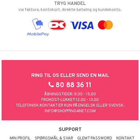
TRYG HANDEL
via faktura, kontokort, direkte betaling og kundekonto.
RING TIL OS ELLER SEND EN MAIL
80 88 36 11
ÅBNINGSTIDER: 9.00 - 15.00
FROKOST-LUKKET 12.00 - 13.00
TELEFONISK KONTAKT ER KUN PÅ ENGELSK ELLER SVENSK.
INFO@SHOPPING4NET.COM
SUPPORT
MIN PROFIL
SPØRGSMÅL & SVAR
GLEMT PASSWORD
KONTAKT