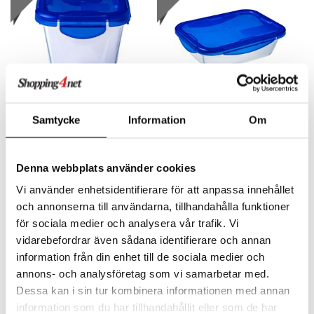
Findes i flere varianter
Samtycke
Information
Om
Opbevaringsboks i glas
Opbevaringsboks i glas
Cook&Go firkantet låg
Cook&Go rektangulær
PYREX
PYREX
Til snacks og små portioner – Pyrex® Cook&Go Blå firkantet opbevaringsboks, størrelse 800 ml.
Tag maden nemt med Pyrex® Cook&Go Blå rektangulær opbevaringsboks.
Denna webbplats använder cookies
109
89
kr.
fra
kr.
Vi använder enhetsidentifierare för att anpassa innehållet
och annonserna till användarna, tillhandahålla funktioner
för sociala medier och analysera vår trafik. Vi
nyhed
nyhed
vidarebefordrar även sådana identifierare och annan
information från din enhet till de sociala medier och
annons- och analysföretag som vi samarbetar med.
Dessa kan i sin tur kombinera informationen med annan
information som du har tillhandahållit eller som de har