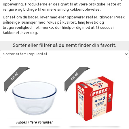
opbevaring. Produkterne er designet til at være praktiske, lette at
urer & Skulpturer
else
stager & Lysestager
rengøre og bidrage til en mere smidig køkkenoplevelse.
kker
nt
es Køkken
 & Kroge
uder
Uanset om du bager, laver mad eller opbevarer rester, tilbyder Pyrex
pålidelige løsninger med fokus på kvalitet, lang levetid og
al Art
s
ring & Hylder
evaring
øj
relsestekstiler
brugervenlighed – et mærke, der hjælper dig med at få succes i
køkkenet, hver dag.
e
der
ampagneglas
opbevaring & Kurve
ner & Pudebetræk
bler
& Kasseroller
 & Plaider
telse mod myg & insekter
t
Sortér eller filtrér så du nemt finder din favorit:
dekorationer
ger & Kroge
kkeglas
ker
er & Dyner
te Forme & Bageforme
r
pper
liv
mål & svar
er
opbevaring & Kurve
nks- & Cocktailglas
getøj
& Karafler
ekstiler
use & Foderhuse
rodukt
las
uder
Grilltilbehør
elingen
nyhed
nyhed
pse- & Avecglas
dknive
maskiner
relsestekstiler
dskaber
glas
ivsæt
ndere & Elpiskere
e- & Hovepudebetræk
opbevaring
 & Plaider
r
sky- & Cognacglas
vslibere & Strygestål
dristere
er & Dyner
redskaber
vtilbehør
fe, Te & Espresso
getøj
ekstiler
rsbelysning
keknive
ige maskiner
 & Krus
e
Findes i flere varianter
rebrætter
dkoger & Elkedel
 & Rengøring