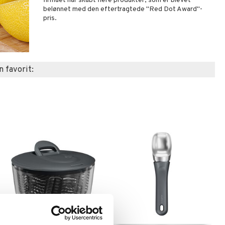
firmaet har skabt flere produkter, som er blevet
belønnet med den eftertragtede "Red Dot Award"-
pris.
n favorit: