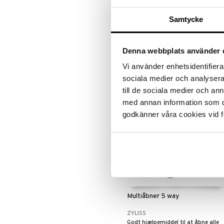
Takeaway / Outdoor
Hvidløgspresser SUSI 3
Tallerkener
Flasker
Samtycke
ZYLISS
Vin- & Bartilbehør
Madkasser
Asietter
Laeg hvidløgsfeddene i med
Termokander
Dybe Tallerkener
skraellen på!
Denna webbplats använder 
Termokrus
Middagstallerkener
199
kr.
Vi använder enhetsidentifierar
sociala medier och analysera 
till de sociala medier och a
med annan information som du 
godkänner våra cookies vid f
Multiåbner 5 way
ZYLISS
Godt hjælpemiddel til at åbne alle