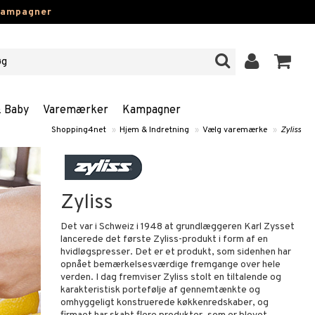
kampagner
& Baby
Varemærker
Kampagner
Shopping4net
»
Hjem & Indretning
»
Vælg varemærke
»
Zyliss
Zyliss
Det var i Schweiz i 1948 at grundlæggeren Karl Zysset
lancerede det første Zyliss-produkt i form af en
hvidløgspresser. Det er et produkt, som sidenhen har
opnået bemærkelsesværdige fremgange over hele
verden. I dag fremviser Zyliss stolt en tiltalende og
karakteristisk portefølje af gennemtænkte og
omhyggeligt konstruerede køkkenredskaber, og