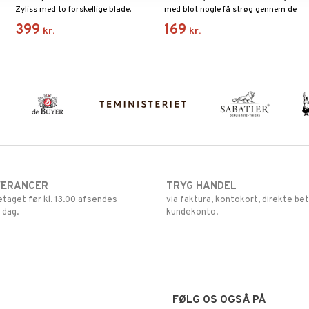
Zyliss med to forskellige blade.
med blot nogle få strøg gennem de
forskellige dedikerede slibespor.
399
169
kr.
kr.
VERANCER
TRYG HANDEL
retaget før kl. 13.00 afsendes
via faktura, kontokort, direkte bet
 dag.
kundekonto.
FØLG OS OGSÅ PÅ