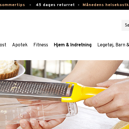
 sommertips
-
45 dages returret -
Månedens helsekost
ost
Apotek
Fitness
Hjem & Indretning
Legetøj, Barn 