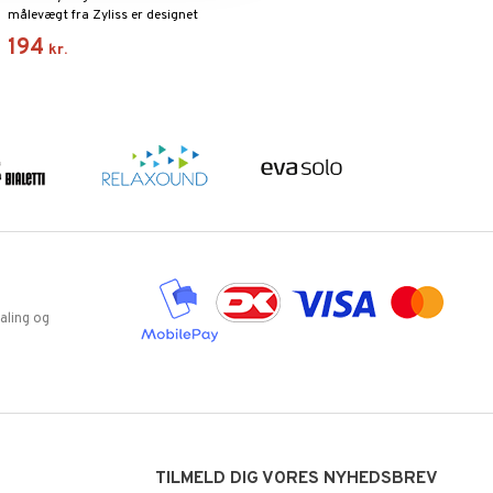
målevægt fra Zyliss er designet
med en slank profil, så den kan
194
kr.
opbevares med minimal plads.
aling og
TILMELD DIG VORES NYHEDSBREV