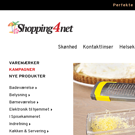
Perfekte
Skønhed
Kontaktlinser
Helsek
VAREMÆRKER
KAMPAGNER
NYE PRODUKTER
Badeværelse
Belysning
Badeværelsesindretning
Børneværelse
Badeværelsestekstiler
Belysningstilbehør
Elektronik til hjemmet
Badeværelsestilbehør
Fyrfadsstager &
Dekoration til
Lysestager
Børneværelse
I Spisekammeret
Lyd
Indendørslamper
Lamper til Børn
Indretning
LED-lys
Møbler til Børn
Bordlamper
Køkken & Servering
Dekoration