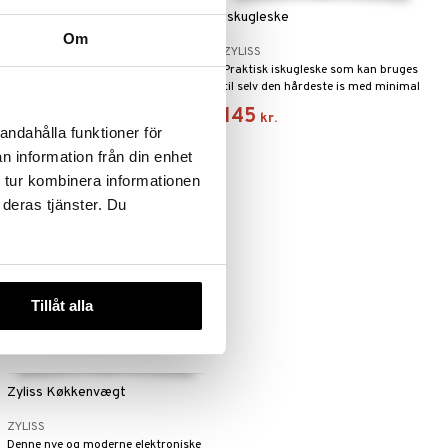
Easy Spin S Salatslynge
Iskugleske
Om
ZYLISS
ZYLISS
Med vores salatslynge vasker og
Praktisk iskugleske som kan bruges
tørrer du din salat på få sekunder.
til selv den hårdeste is med minimal
anstrengelse!
328
145
kr.
kr.
andahålla funktioner för
n information från din enhet
 tur kombinera informationen
 deras tjänster. Du
Tillåt alla
Zyliss Køkkenvægt
ZYLISS
Denne nye og moderne elektroniske