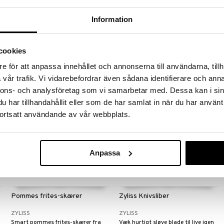
Majskolbeholdere Sæt
Mini håndmandolin
Information
ZYLISS
ZYLISS
Smarte majskolbeholdere fra Zyliss
Mandolin med 6 forskellige
i fire forskellige farver. Pakken
indstillinger inkl. beskyttelseslåg.
cookies
indeholder fire par holdere.
268
Overvåg
(
norm.
288
kr.
)
kr.
e för att anpassa innehållet och annonserna till användarna, tillh
vår trafik. Vi vidarebefordrar även sådana identifierare och anna
nnons- och analysföretag som vi samarbetar med. Dessa kan i sin
har tillhandahållit eller som de har samlat in när du har använt
ortsatt användande av vår webbplats.
Anpassa
Pommes frites-skærer
Zyliss Knivsliber
ZYLISS
ZYLISS
Smart pommes frites-skærer fra
Væk hurtigt sløve blade til live igen