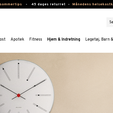
 sommertips
-
45 dages returret -
Månedens helsekost
ost
Apotek
Fitness
Hjem & Indretning
Legetøj, Barn 