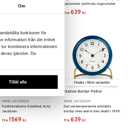
dansk design.
barometer (lufttryk), hygrometer
Om
(luftfugtighed) og termometer
1399
639
fra
kr.
fra
kr.
(temperatur).
andahålla funktioner för
n information från din enhet
 tur kombinera informationen
 deras tjänster. Du
Tillåt alla
Findes i flere varianter
Findes i flere varianter
City Hall Vægur Grøn
Station Bordur Petrol
ARNE JACOBSEN
ARNE JACOBSEN
Funktionalisme. Enkelhed. Arne
Den verdensberømte arkitekts
Jacobsen.
bordur med alarm blev skabt i 1939.
1569
639
fra
kr.
fra
kr.