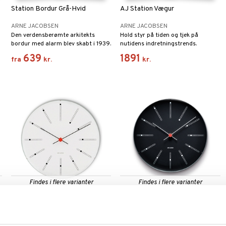
Station Bordur Grå-Hvid
AJ Station Vægur
ARNE JACOBSEN
ARNE JACOBSEN
Den verdensberømte arkitekts
Hold styr på tiden og tjek på
bordur med alarm blev skabt i 1939.
nutidens indretningstrends.
639
1891
fra
kr.
kr.
Findes i flere varianter
Findes i flere varianter
Bankers Vægur 29 cm
Bankers Vægur Sort 21 cm
ARNE JACOBSEN
ARNE JACOBSEN
Væguret fås i 4 størrelser og
Klassisk vægur fra Arne Jacobsen i