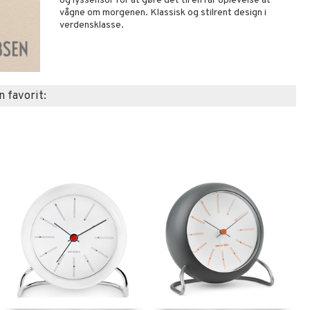
og lyssensor for at gøre det til en rar oplevelse at
vågne om morgenen. Klassisk og stilrent design i
verdensklasse.
n favorit: