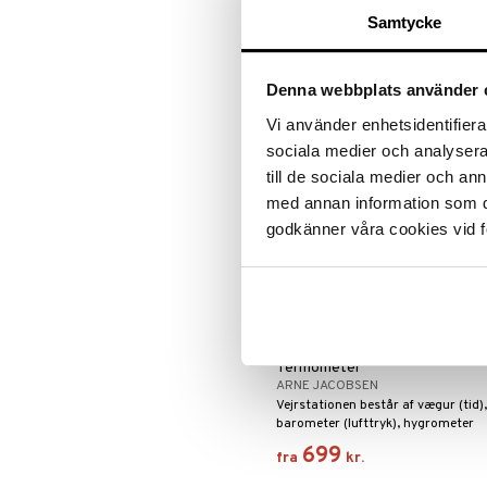
fremstilles den dag i dag stadig
Samtycke
efter originaltegningerne.
1299
fra
kr.
Denna webbplats använder 
Vi använder enhetsidentifierar
sociala medier och analysera 
till de sociala medier och a
med annan information som du 
godkänner våra cookies vid f
Findes i flere varianter
Bankers Vejrstation
Termometer
ARNE JACOBSEN
Vejrstationen består af vægur (tid),
barometer (lufttryk), hygrometer
(luftfugtighed) og termometer
699
fra
kr.
(temperatur).