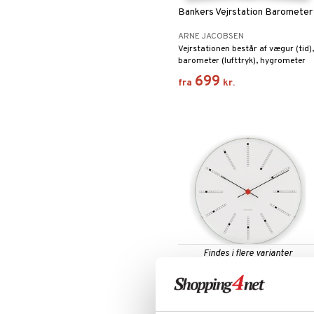
Takeaway / Outdoor
Bankers Vejrstation Barometer
Tallerkener
Flasker
ARNE JACOBSEN
Vin- & Bartilbehør
Madkasser
Asietter
Vejrstationen består af vægur (tid),
Termokander
Dybe Tallerkener
barometer (lufttryk), hygrometer
(luftfugtighed) og termometer
Termokrus
Middagstallerkener
699
fra
kr.
(temperatur).
Findes i flere varianter
Bankers Vægur 21 cm
ARNE JACOBSEN
Væguret fås i 4 størrelser og