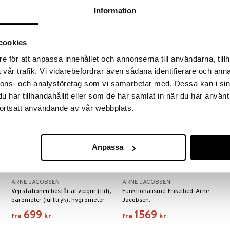
fremstilles den dag i dag stadig
dansk design.
Information
efter originaltegningerne.
1399
1249
fra
kr.
fra
kr.
cookies
e för att anpassa innehållet och annonserna till användarna, tillh
vår trafik. Vi vidarebefordrar även sådana identifierare och anna
nnons- och analysföretag som vi samarbetar med. Dessa kan i sin
har tillhandahållit eller som de har samlat in när du har använt
ortsatt användande av vår webbplats.
Anpassa
Findes i flere varianter
Findes i flere varianter
Bankers Vejrstation Väggur
City Hall Vægur Blå
ARNE JACOBSEN
ARNE JACOBSEN
Vejrstationen består af vægur (tid),
Funktionalisme. Enkelhed. Arne
barometer (lufttryk), hygrometer
Jacobsen.
(luftfugtighed) og termometer
699
1569
fra
kr.
fra
kr.
(temperatur).