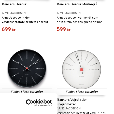
Bankers Bordur
Bankers Bordur Mørkegrå
ARNE JACOBSEN
ARNE JACOBSEN
Arne Jacobsen - den
Arne Jacobsen var kendt som
verdensberømte arkitekts bordur
arkitekten, der designede alt når
med alarm blev skabt i 1939.
han tegnede bygninger.
699
599
kr.
kr.
Findes i flere varianter
Findes i flere varianter
Bankers Vægur Sort 29 cm
Bankers Vejrstation
Hygrometer
ARNE JACOBSEN
ARNE JACOBSEN
Klassisk vægur fra Arne Jacobsen i
Vejrstationen består af vægur (tid),