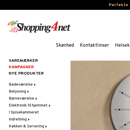
Perfekte
Skønhed
Kontaktlinser
Helsek
VAREMÆRKER
KAMPAGNER
NYE PRODUKTER
Badeværelse
Belysning
Badeværelsesindretning
Børneværelse
Badeværelsestekstiler
Belysningstilbehør
Elektronik til hjemmet
Badeværelsestilbehør
Fyrfadsstager &
Dekoration til
Lysestager
Børneværelse
I Spisekammeret
Lyd
Indendørslamper
Lamper til Børn
Indretning
LED-lys
Møbler til Børn
Bordlamper
Køkken & Servering
Dekoration