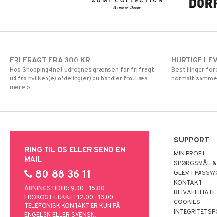
FRI FRAGT FRA 300 KR.
HURTIGE LE
Hos Shopping4net udregnes grænsen for fri fragt
Bestillinger fo
ud fra hvilken(e) afdeling(er) du handler fra. Læs
normalt samme
mere »
SUPPORT
RING TIL OS ELLER SEND EN
MIN PROFIL
MAIL
SPØRGSMÅL &
80 88 36 11
GLEMT PASSW
KONTAKT
ÅBNINGSTIDER: 9.00 - 15.00
BLIV AFFILIATE
FROKOST-LUKKET 12.00 - 13.00
COOKIES
TELEFONISK KONTAKT ER KUN PÅ
INTEGRITETSP
ENGELSK ELLER SVENSK.