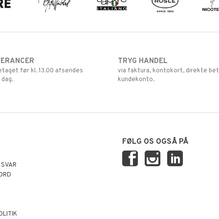
VERANCER
TRYG HANDEL
retaget før kl. 13.00 afsendes
via faktura, kontokort, direkte bet
 dag.
kundekonto.
FØLG OS OGSÅ PÅ
 SVAR
ORD
OLITIK