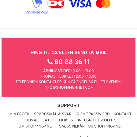
RING TIL OS ELLER SEND EN MAIL
80 88 36 11
ÅBNINGSTIDER: 9.00 - 15.00
FROKOST-LUKKET 12.00 - 13.00
TELEFONISK KONTAKT ER KUN PÅ ENGELSK ELLER SVENSK.
INFO@SHOPPING4NET.COM
SUPPORT
MIN PROFIL
SPØRGSMÅL & SVAR
GLEMT PASSWORD
KONTAKT
BLIV AFFILIATE
COOKIES
INTEGRITETSPOLITIK
OM SHOPPING4NET
SALGSVILKÅR FOR SHOPPING4NET