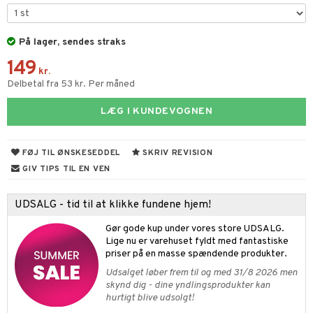
foliering
s & Gelé
gloss
t og beskyttelse
På lager, sendes straks
liner
pleje
149
euppensler
kr.
Delbetal fra 53 kr. Per måned
cara
LÆG I KUNDEVOGNEN
nskygge
mer
FØJ TIL ØNSKESEDDEL
SKRIV REVISION
dder
GIV TIPS TIL EN VEN
UDSALG - tid til at klikke fundene hjem!
Gør gode kup under vores store UDSALG.
Lige nu er varehuset fyldt med fantastiske
priser på en masse spændende produkter.
Udsalget løber frem til og med 31/8 2026 men
skynd dig - dine yndlingsprodukter kan
hurtigt blive udsolgt!