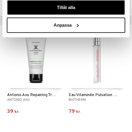
våra cookies vid fortsatt användande av vår webbplats.
CWP42-WH-30-XX-XX
Tillåt alla
Populære produkter
Anpassa
Antonio Axu Repairing Travel Schampo
Eau Vitaminée Pulsation Berry - Travel Body Mist
ANTONIO AXU
BIOTHERM
39
79
kr.
kr.