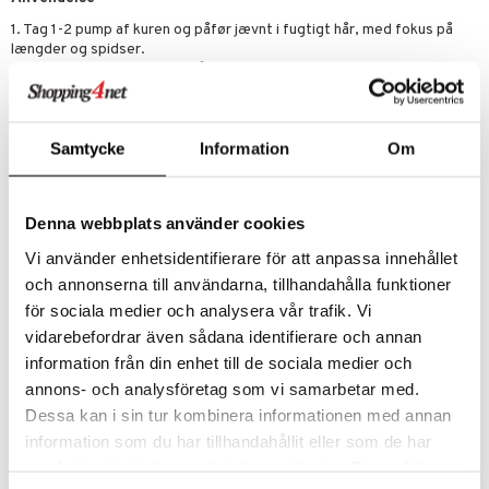
1. Tag 1-2 pump af kuren og påfør jævnt i fugtigt hår, med fokus på
længder og spidser.
2. Lad virke i 30 sekunder, så de aktive ingredienser kan trænge ind
og reparere håret.
3. Style håret som normalt. Skyl ikke kuren ud – den giver fortsat
pleje og glans i løbet af dagen.
Samtycke
Information
Om
Ingredienser
Aqua/Water/Eau, Cetyl Alcohol, Stearyl Alcohol, Oleth-5,
Behenamidopropyl Dimethylamine, Hydrogenated Ethylhexyl Olivate,
Denna webbplats använder cookies
Parfum/Fragrance, Sodium Benzoate, Malic Acid, Panthenol, Glutamic
Acid, Allantoin, Glycine, Edta, Glyceryl Oleate, Aloe Barbadensis Leaf
Vi använder enhetsidentifierare för att anpassa innehållet
Juice, Hydrogenated Olive Oil Unsaponifiables, Tetramethyl
och annonserna till användarna, tillhandahålla funktioner
Acetyloctahydronaphthalenes, Sodium Hydroxide, Linalool,
Limonene, Hydroxycitronellal, Vanillin, Linalyl Acetate, Histidine,
för sociala medier och analysera vår trafik. Vi
Coumarin, Citrus Aurantium Peel Oil, Oleic Acid, Squalane, Citric Acid,
vidarebefordrar även sådana identifierare och annan
Trimethylcyclopentenyl Methylisopentenol, Pinene, Geraniol, Rose
information från din enhet till de sociala medier och
Ketones, Ascorbic Acid, Potassium Sorbate, Sodium Sulfite, Lecithin,
Ascorbyl Palmitate, Tocopherol, Hydrogenated Palm Glycerides
annons- och analysföretag som vi samarbetar med.
Citrate.
Dessa kan i sin tur kombinera informationen med annan
information som du har tillhandahållit eller som de har
Artikelnr.
samlat in när du har använt deras tjänster. Du godkänner