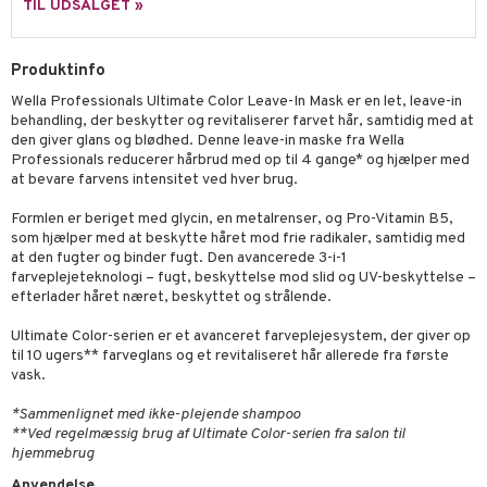
TIL UDSALGET »
Produktinfo
Wella Professionals Ultimate Color Leave-In Mask er en let, leave-in
behandling, der beskytter og revitaliserer farvet hår, samtidig med at
den giver glans og blødhed. Denne leave-in maske fra Wella
Professionals reducerer hårbrud med op til 4 gange* og hjælper med
at bevare farvens intensitet ved hver brug.
Formlen er beriget med glycin, en metalrenser, og Pro-Vitamin B5,
som hjælper med at beskytte håret mod frie radikaler, samtidig med
at den fugter og binder fugt. Den avancerede 3-i-1
farveplejeteknologi – fugt, beskyttelse mod slid og UV-beskyttelse –
efterlader håret næret, beskyttet og strålende.
Ultimate Color-serien er et avanceret farveplejesystem, der giver op
til 10 ugers** farveglans og et revitaliseret hår allerede fra første
vask.
*Sammenlignet med ikke-plejende shampoo
**Ved regelmæssig brug af Ultimate Color-serien fra salon til
hjemmebrug
Anvendelse