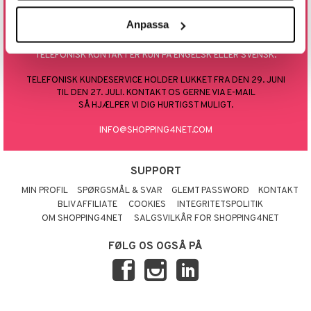
spa
80 88 36 11
s & Gelé
æg & Overskæg
Anpassa
inser
ÅBNINGSTIDER: 9.00 - 15.00
produkter
FROKOST-LUKKET 12.00 - 13.00
UE
TELEFONISK KONTAKT ER KUN PÅ ENGELSK ELLER SVENSK.
cialprodukter
nique
TELEFONISK KUNDESERVICE HOLDER LUKKET FRA DEN 29. JUNI
lettasker
TIL DEN 27. JULI. KONTAKT OS GERNE VIA E-MAIL
 10
SÅ HJÆLPER VI DIG HURTIGST MULIGT.
n 1: Rens
je
INFO@SHOPPING4NET.COM
n 2: Eksfoliér
foliering og masker
p
n 3: Fugt
SUPPORT
tpleje
sh
MIN PROFIL
SPØRGSMÅL & SVAR
GLEMT PASSWORD
KONTAKT
d- og kropspleje
n
matics Elixir
e
BLIV AFFILIATE
COOKIES
INTEGRITETSPOLITIK
n- og læbepleje
cealer
OM SHOPPING4NET
SALGSVILKÅR FOR SHOPPING4NET
yx
beskyttelse
seprodukter
liner
nique Happy
rin til mænd
FØLG OS OGSÅ PÅ
t
rum
ndation
nique Happy For Men
bering og rens
mål & svar
estift
foliering
rodukt