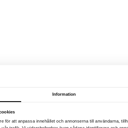
Information
cookies
e för att anpassa innehållet och annonserna till användarna, tillh
vår trafik. Vi vidarebefordrar även sådana identifierare och anna