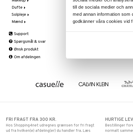
Makeup
Trin 2: Eksfoliér
Eksfoliering og masker
till de sociala medier och a
Dufte
Trin 3: Fugt
Fugtpleje
Blush
med annan information som du 
Solpleje
Hånd- og kropspleje
Bryn
Aromatics Elixir
godkänner våra cookies vid f
Mænd
Øjen- og læbepleje
Concealer
Calyx
Solbeskyttelse
Renseprodukter
Eyeliner
Clinique Happy
3-Trin til mænd
Support
Serum
Foundation
Clinique Happy For Men
Barbering og rens
Spørgsmål & svar
Læbestift
Eksfoliering
Ønsk produkt
Lipgloss
Fugt og beskyttelse
Om afdelingen
Lipliner
Hudpleje
Makeuppensler
Mascara
Øjenskygge
Primer
Pudder
FRI FRAGT FRA 300 KR.
HURTIGE LE
Hos Shopping4net udregnes grænsen for fri fragt
Bestillinger fo
ud fra hvilken(e) afdeling(er) du handler fra. Læs
normalt samme