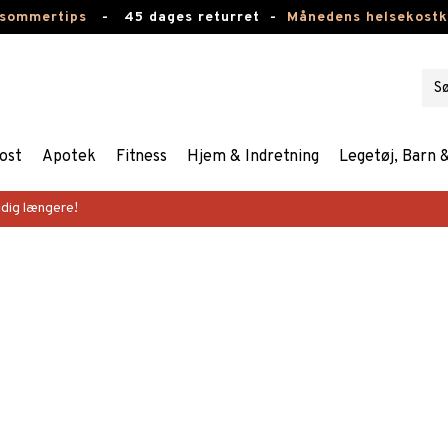
 sommertips
-
45 dages returret -
Månedens helsekost
ost
Apotek
Fitness
Hjem & Indretning
Legetøj, Barn 
dig længere!