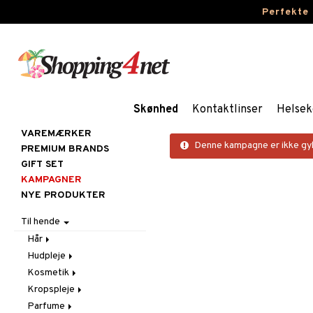
Perfekte
Skønhed
Kontaktlinser
Helsek
VAREMÆRKER
Denne kampagne er ikke gyl
PREMIUM BRANDS
GIFT SET
KAMPAGNER
NYE PRODUKTER
Til hende
Hår
Hudpleje
Accessoires
Kosmetik
Balsam
Ansigtscremer
Kropspleje
Børster / Kæmmer
Ansigtspleje
Gift Set
Fedtet hud
Parfume
Elektroniske produkter
Brun uden sol
Hud
Badprodukter
Følsom hud
Ansigtsvand