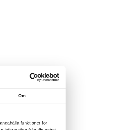
Om
andahålla funktioner för
n information från din enhet