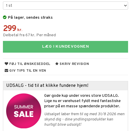
UE
s & Gelé
behør
ncremer
dpleje
 de toilette
nique
t
På lager, sendes straks
ling
fjerning
vesæt
 10
mål & svar
299
gøring
produkter
kr.
n 1: Rens
je
rodukt
Delbetal fra 67 kr. Per måned
rum
cialprodukter
n 2: Eksfoliér
foliering og masker
p
elingen
LÆG I KUNDEVOGNEN
æg & Overskæg
n 3: Fugt
tpleje
sh
produkter
d- og kropspleje
n
matics Elixir
e
FØJ TIL ØNSKESEDDEL
SKRIV REVISION
cialprodukter
n- og læbepleje
cealer
yx
GIV TIPS TIL EN VEN
beskyttelse
lettasker
seprodukter
liner
nique Happy
rin til mænd
UDSALG - tid til at klikke fundene hjem!
rum
ndation
nique Happy For Men
bering og rens
Gør gode kup under vores store UDSALG.
estift
Lige nu er varehuset fyldt med fantastiske
foliering
priser på en masse spændende produkter.
gloss
t og beskyttelse
Udsalget løber frem til og med 31/8 2026 men
skynd dig - dine yndlingsprodukter kan
liner
pleje
hurtigt blive udsolgt!