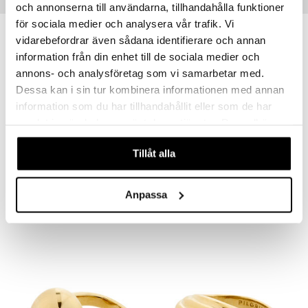
Populære produkter
och annonserna till användarna, tillhandahålla funktioner
för sociala medier och analysera vår trafik. Vi
vidarebefordrar även sådana identifierare och annan
information från din enhet till de sociala medier och
annons- och analysföretag som vi samarbetar med.
Dessa kan i sin tur kombinera informationen med annan
information som du har tillhandahållit eller som de har
samlat in när du har använt deras tjänster. Du godkänner
våra cookies vid fortsatt användande av vår webbplats.
Tillåt alla
63253-6014 Lulu Bow Stack Ring
12261-2004 Iris Ring
PILGRIM
PILGRIM
Anpassa
179
299
kr.
kr.