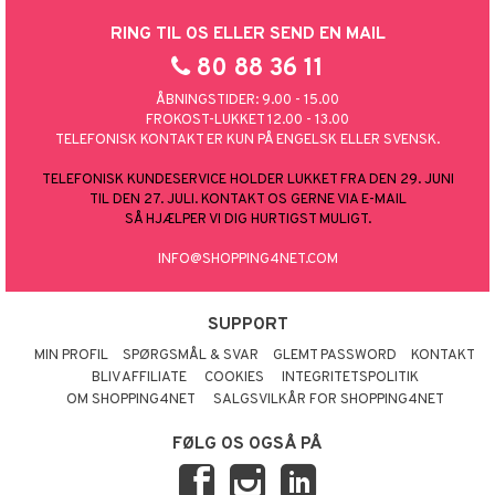
RING TIL OS ELLER SEND EN MAIL
80 88 36 11
ÅBNINGSTIDER: 9.00 - 15.00
FROKOST-LUKKET 12.00 - 13.00
TELEFONISK KONTAKT ER KUN PÅ ENGELSK ELLER SVENSK.
TELEFONISK KUNDESERVICE HOLDER LUKKET FRA DEN 29. JUNI
TIL DEN 27. JULI. KONTAKT OS GERNE VIA E-MAIL
SÅ HJÆLPER VI DIG HURTIGST MULIGT.
INFO@SHOPPING4NET.COM
SUPPORT
MIN PROFIL
SPØRGSMÅL & SVAR
GLEMT PASSWORD
KONTAKT
BLIV AFFILIATE
COOKIES
INTEGRITETSPOLITIK
OM SHOPPING4NET
SALGSVILKÅR FOR SHOPPING4NET
FØLG OS OGSÅ PÅ