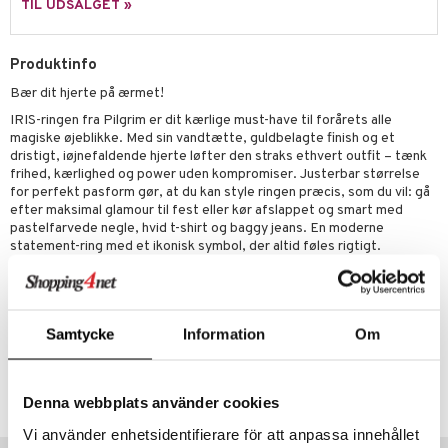
euppensler
TIL UDSALGET »
cara
Produktinfo
nskygge
Bær dit hjerte på ærmet!
mer
IRIS-ringen fra Pilgrim er dit kærlige must-have til forårets alle
dder
magiske øjeblikke. Med sin vandtætte, guldbelagte finish og et
dristigt, iøjnefaldende hjerte løfter den straks ethvert outfit – tænk
frihed, kærlighed og power uden kompromiser. Justerbar størrelse
for perfekt pasform gør, at du kan style ringen præcis, som du vil: gå
efter maksimal glamour til fest eller kør afslappet og smart med
pastelfarvede negle, hvid t-shirt og baggy jeans. En moderne
statement-ring med et ikonisk symbol, der altid føles rigtigt.
Fremstillet af 99% genbrugsmaterialer i en slidstærk, vandtæt
kvalitet – for hvem har sagt, at stil ikke kan gå hånd i hånd med
omtanke?
Samtycke
Information
Om
Artikelnr.
CG303-P8-1-XX-XX
Denna webbplats använder cookies
Vi använder enhetsidentifierare för att anpassa innehållet