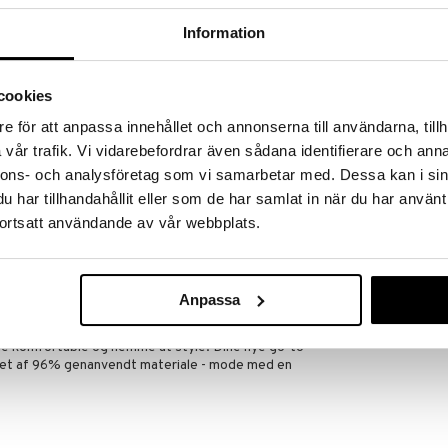
kke fundene hjem!
Information
kup under vores store UDSALG. Lige nu er
fyldt med fantastiske priser på en masse
 produkter.
cookies
øber frem til og med 31/8 2026 men skynd dig - dine
odukter kan hurtigt blive udsolgt!
e för att anpassa innehållet och annonserna till användarna, tillh
vår trafik. Vi vidarebefordrar även sådana identifierare och anna
LGET »
nnons- och analysföretag som vi samarbetar med. Dessa kan i sin
har tillhandahållit eller som de har samlat in när du har använt
ortsatt användande av vår webbplats.
41253-6005 C
Bow Pendant
PILGRIM
ed funklende Preciosa-krystaller, der giver dit
ekt til day-to-night styling - tilføj dem til dine
129
kr.
Anpassa
g, eller for et strejf af glam og sparkle til en aften i
de komfortable og nemme at style. Dine nye go-to
tillet af 96% genanvendt materiale - mode med en