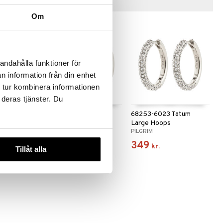
Tips til dig
Om
andahålla funktioner för
n information från din enhet
 tur kombinera informationen
 deras tjänster. Du
harm Mini
68253-6013 Tatum
68253-6023 Tatum
Medium Hoops
Large Hoops
PILGRIM
PILGRIM
299
349
kr.
kr.
Tillåt alla