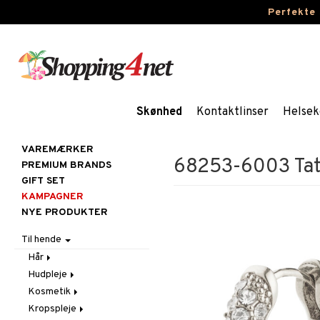
Perfekte
Skønhed
Kontaktlinser
Helsek
VAREMÆRKER
68253-6003 Tat
PREMIUM BRANDS
GIFT SET
KAMPAGNER
NYE PRODUKTER
Til hende
Hår
Hudpleje
Accessoires
Kosmetik
Balsam
Ansigtscremer
Kropspleje
Børster / Kæmmer
Ansigtspleje
Gift Set
Fedtet hud