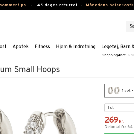
 sommertips
-
45 dages returret -
Månedens helsekost
ost
Apotek
Fitness
Hjem & Indretning
Legetøj, Barn 
Shopping4net
»
S
um Small Hoops
1 set 
269
kr.
Delbetal fra 64