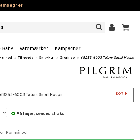
kampagner
& Baby
Varemærker
Kampagner
kønhed
»
Til hende
»
Smykker
»
Øreringe
»
68253-6003 Tatum Small Hoops
269 kr.
- 68253-6003 Tatum Small Hoops
På lager, sendes straks
 kr. Per måned