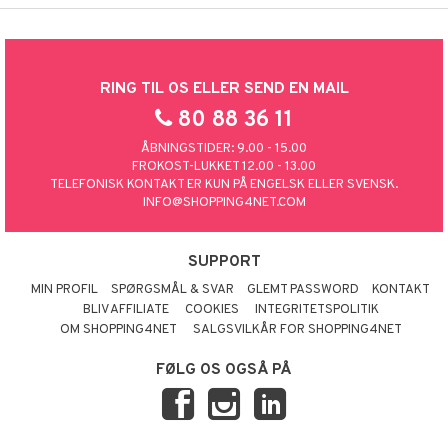
RING TIL OS ELLER SEND EN MAIL
80 88 36 11
ÅBNINGSTIDER: 9.00 - 15.00
FROKOST-LUKKET 12.00 - 13.00
TELEFONISK KONTAKT ER KUN PÅ ENGELSK ELLER SVENSK.
INFO@SHOPPING4NET.COM
SUPPORT
MIN PROFIL
SPØRGSMÅL & SVAR
GLEMT PASSWORD
KONTAKT
BLIV AFFILIATE
COOKIES
INTEGRITETSPOLITIK
OM SHOPPING4NET
SALGSVILKÅR FOR SHOPPING4NET
FØLG OS OGSÅ PÅ