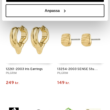
299
299
kr.
kr.
Anpassa
12261-2003 Iris Earrings
13254-2003 SENSE Stud Earrings
PILGRIM
PILGRIM
249
149
kr.
kr.