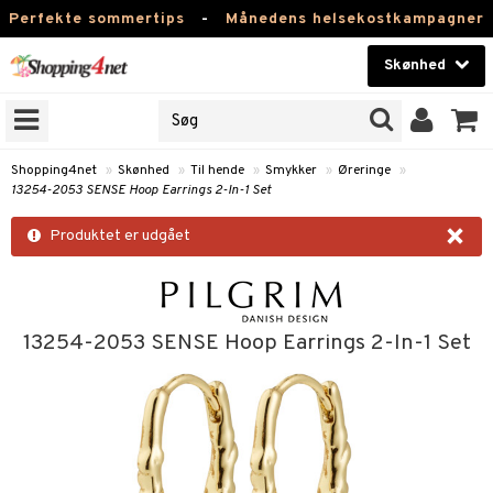
Perfekte sommertips
-
Månedens helsekostkampagner
Skønhed
RKER
Skønhed
M BRANDS
T
Kontaktlinser
Shopping4net
»
Skønhed
»
Til hende
»
Smykker
»
Øreringe
»
13254-2053 SENSE Hoop Earrings 2-In-1 Set
NER
Helsekost
×
ODUKTER
Produktet er udgået
Apotek
e
Fitness
Hjem & Indretning
13254-2053 SENSE Hoop Earrings 2-In-1 Set
essoires
je
Legetøj, Barn & Baby
lsam
igtscremer
tik
Varemærker
rster / Kæmmer
tet hud
igtspleje
t Set
leje
Kampagner
ktroniske produkter
som hud
igtsvand
n uden sol
d
produkter
me