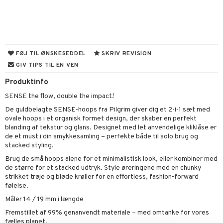
UE
s & Gelé
behør
ncremer
dpleje
 de toilette
nique
t
ling
fjerning
vesæt
 10
mål & svar
gøring
produkter
n 1: Rens
je
FØJ TIL ØNSKESEDDEL
SKRIV REVISION
rodukt
rum
GIV TIPS TIL EN VEN
cialprodukter
n 2: Eksfoliér
foliering og masker
p
elingen
Produktinfo
æg & Overskæg
n 3: Fugt
tpleje
sh
SENSE the flow, double the impact!
produkter
d- og kropspleje
n
matics Elixir
e
De guldbelagte SENSE-hoops fra Pilgrim giver dig et 2-i-1 sæt med
cialprodukter
ovale hoops i et organisk formet design, der skaber en perfekt
n- og læbepleje
cealer
yx
beskyttelse
blanding af tekstur og glans. Designet med let anvendelige kliklåse er
lettasker
de et must i din smykkesamling – perfekte både til solo brug og
seprodukter
liner
nique Happy
rin til mænd
stacked styling.
rum
ndation
nique Happy For Men
bering og rens
Brug de små hoops alene for et minimalistisk look, eller kombiner med
de større for et stacked udtryk. Style øreringene med en chunky
estift
foliering
strikket trøje og bløde krøller for en effortless, fashion-forward
følelse.
gloss
t og beskyttelse
Måler 14 / 19 mm i længde
liner
pleje
Fremstillet af 99% genanvendt materiale – med omtanke for vores
fælles planet.