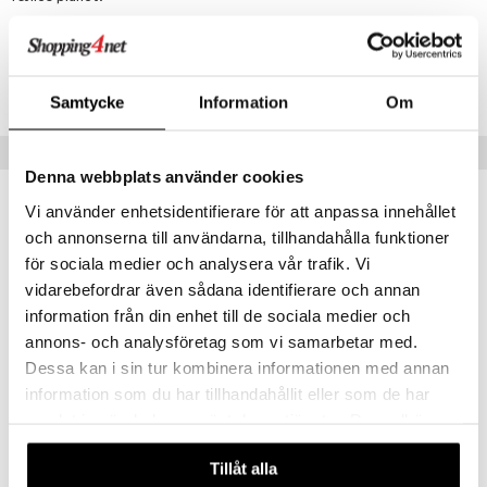
euppensler
cara
Artikelnr.
nskygge
CG268-P8-1-XX-XX
Samtycke
Information
Om
mer
dder
Populære produkter
Denna webbplats använder cookies
Vi använder enhetsidentifierare för att anpassa innehållet
och annonserna till användarna, tillhandahålla funktioner
för sociala medier och analysera vår trafik. Vi
vidarebefordrar även sådana identifierare och annan
information från din enhet till de sociala medier och
annons- och analysföretag som vi samarbetar med.
Dessa kan i sin tur kombinera informationen med annan
information som du har tillhandahållit eller som de har
samlat in när du har använt deras tjänster. Du godkänner
63243-6013 ARLET Earrings
10261-2013 Air Earrings
våra cookies vid fortsatt användande av vår webbplats.
PILGRIM
PILGRIM
Tillåt alla