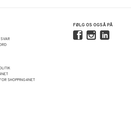
FØLG OS OGSÅ PÅ
 SVAR
ORD
OLITIK
4NET
 FOR SHOPPING4NET