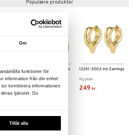
Populære produkter
Om
ARLET
10261-2013 Air Earrings
12261-2003 Iris Earrings
andahålla funktioner för
n information från din enhet
PILGRIM
PILGRIM
 tur kombinera informationen
299
249
kr.
kr.
 deras tjänster. Du
Tillåt alla