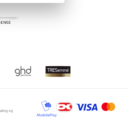
SENSE
aling og