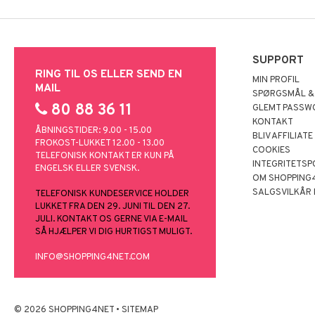
SUPPORT
RING TIL OS ELLER SEND EN
MIN PROFIL
MAIL
SPØRGSMÅL &
80 88 36 11
GLEMT PASSW
KONTAKT
ÅBNINGSTIDER: 9.00 - 15.00
BLIV AFFILIATE
FROKOST-LUKKET 12.00 - 13.00
COOKIES
TELEFONISK KONTAKT ER KUN PÅ
INTEGRITETSP
ENGELSK ELLER SVENSK.
OM SHOPPING
SALGSVILKÅR
TELEFONISK KUNDESERVICE HOLDER
LUKKET FRA DEN 29. JUNI TIL DEN 27.
JULI. KONTAKT OS GERNE VIA E-MAIL
SÅ HJÆLPER VI DIG HURTIGST MULIGT.
INFO@SHOPPING4NET.COM
© 2026 SHOPPING4NET
•
SITEMAP