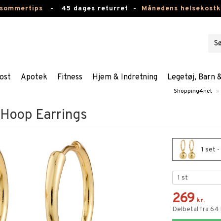
 sommertips
-
45 dages returret -
Månedens helsekost
ost
Apotek
Fitness
Hjem & Indretning
Legetøj, Barn 
Shopping4net
»
Hoop Earrings
1 set 
269
kr.
Delbetal fra 64