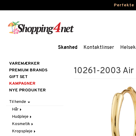
Perfekte
Skønhed
Kontaktlinser
Helsek
VAREMÆRKER
10261-2003 Air 
PREMIUM BRANDS
GIFT SET
KAMPAGNER
NYE PRODUKTER
Til hende
Hår
Hudpleje
Accessoires
Kosmetik
Balsam
Ansigtscremer
Kropspleje
Børster / Kæmmer
Ansigtspleje
Gift Set
Fedtet hud