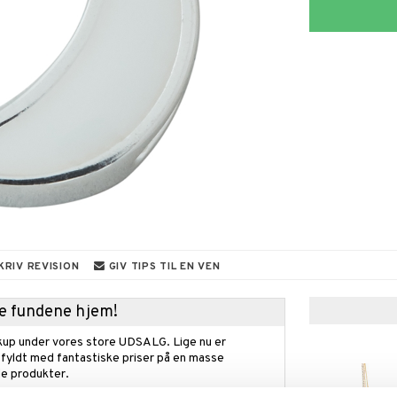
KRIV REVISION
GIV TIPS TIL EN VEN
kke fundene hjem!
kup under vores store UDSALG. Lige nu er
fyldt med fantastiske priser på en masse
 produkter.