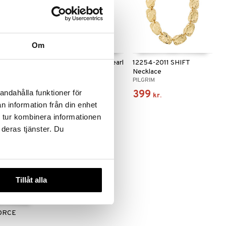
Om
STARLIGHT
12243-2001 TRUST Pearl
12254-2011 SHIFT
1
Necklace
Necklace
PILGRIM
PILGRIM
269
399
andahålla funktioner för
kr.
kr.
n information från din enhet
 tur kombinera informationen
 deras tjänster. Du
Tillåt alla
FORCE