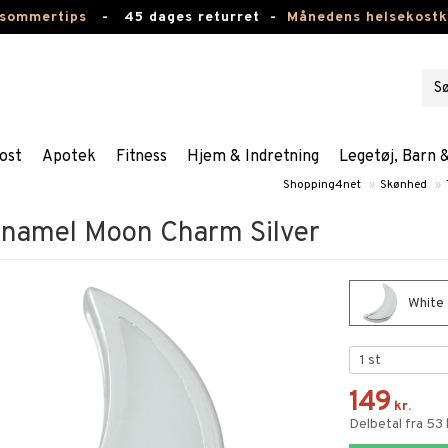
 sommertips
-
45 dages returret -
Månedens helsekost
ost
Apotek
Fitness
Hjem & Indretning
Legetøj, Barn 
Shopping4net
»
Skønhed
»
Enamel Moon Charm Silver
White 
149
kr.
Delbetal fra 53