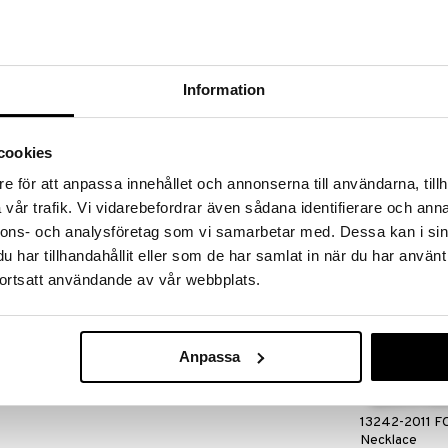
øber frem til og med 31/8 2026 men skynd dig - dine
odukter kan hurtigt blive udsolgt!
LGET »
Information
11252-2001 
p? I vores Outlet finder du masser af produkter til
Necklace 3-in-
en til at gøre et kup, mens dine favoritprodukter
cookies
PILGRIM
499
e för att anpassa innehållet och annonserna till användarna, tillh
r haves!
kr.
vår trafik. Vi vidarebefordrar även sådana identifierare och anna
nnons- och analysföretag som vi samarbetar med. Dessa kan i sin
har tillhandahållit eller som de har samlat in när du har använt
 Silver er et fint vedhæng i 925 sterlingsølv og
ortsatt användande av vår webbplats.
ser til halskæderne fra Design Letters og kan
 de øvrige vedhæng fra Design Letters.
Anpassa
13242-2011 
Necklace