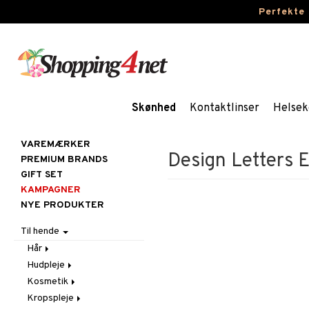
Perfekte
Skønhed
Kontaktlinser
Helsek
VAREMÆRKER
Design Letters 
PREMIUM BRANDS
GIFT SET
KAMPAGNER
NYE PRODUKTER
Til hende
Hår
Hudpleje
Accessoires
Kosmetik
Balsam
Ansigtscremer
Kropspleje
Børster / Kæmmer
Ansigtspleje
Gift Set
Fedtet hud