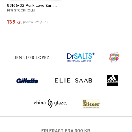
88166-02 Punk Love Earrings
PFG STOCKHOLM
135
259
kr.
(
norm.
kr.
)
FRI FRAGT FRA 300 KR.