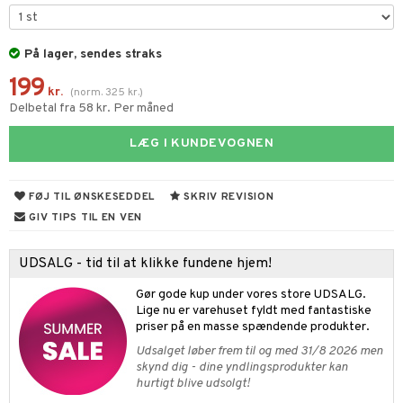
UE
s & Gelé
behør
ncremer
dpleje
 de toilette
nique
t
På lager, sendes straks
ling
fjerning
vesæt
 10
mål & svar
199
gøring
produkter
kr.
n 1: Rens
(
norm.
325
kr.
)
je
rodukt
Delbetal fra 58 kr. Per måned
rum
cialprodukter
n 2: Eksfoliér
foliering og masker
p
elingen
LÆG I KUNDEVOGNEN
æg & Overskæg
n 3: Fugt
tpleje
sh
produkter
d- og kropspleje
n
matics Elixir
e
FØJ TIL ØNSKESEDDEL
SKRIV REVISION
cialprodukter
n- og læbepleje
cealer
yx
GIV TIPS TIL EN VEN
beskyttelse
lettasker
seprodukter
liner
nique Happy
rin til mænd
UDSALG - tid til at klikke fundene hjem!
rum
ndation
nique Happy For Men
bering og rens
Gør gode kup under vores store UDSALG.
estift
Lige nu er varehuset fyldt med fantastiske
foliering
priser på en masse spændende produkter.
gloss
t og beskyttelse
Udsalget løber frem til og med 31/8 2026 men
skynd dig - dine yndlingsprodukter kan
liner
pleje
hurtigt blive udsolgt!