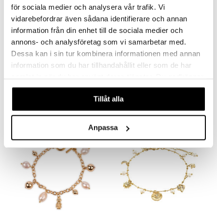
för sociala medier och analysera vår trafik. Vi
vidarebefordrar även sådana identifierare och annan
information från din enhet till de sociala medier och
annons- och analysföretag som vi samarbetar med.
Findes i flere varianter
Dessa kan i sin tur kombinera informationen med annan
information som du har tillhandahållit eller som de har
Indie Bracelet
11253-6002 Instant Bracelet
samlat in när du har använt deras tjänster. Du godkänner
PILGRIM
PILGRIM
våra cookies vid fortsatt användande av vår webbplats.
58
269
fra
kr.
kr.
Tillåt alla
Anpassa