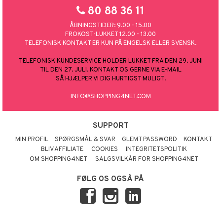
80 88 36 11
ÅBNINGSTIDER: 9.00 - 15.00
FROKOST-LUKKET 12.00 - 13.00
TELEFONISK KONTAKT ER KUN PÅ ENGELSK ELLER SVENSK.
TELEFONISK KUNDESERVICE HOLDER LUKKET FRA DEN 29. JUNI
TIL DEN 27. JULI. KONTAKT OS GERNE VIA E-MAIL
SÅ HJÆLPER VI DIG HURTIGST MULIGT.
INFO@SHOPPING4NET.COM
SUPPORT
MIN PROFIL
SPØRGSMÅL & SVAR
GLEMT PASSWORD
KONTAKT
BLIV AFFILIATE
COOKIES
INTEGRITETSPOLITIK
OM SHOPPING4NET
SALGSVILKÅR FOR SHOPPING4NET
FØLG OS OGSÅ PÅ