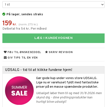
UE
s & Gelé
behør
ncremer
dpleje
 de toilette
nique
t
På lager, sendes straks
ling
fjerning
vesæt
 10
mål & svar
159
gøring
produkter
kr.
n 1: Rens
(
norm.
275
kr.
)
je
rodukt
Delbetal fra 54 kr. Per måned
rum
cialprodukter
n 2: Eksfoliér
foliering og masker
p
elingen
LÆG I KUNDEVOGNEN
æg & Overskæg
n 3: Fugt
tpleje
sh
produkter
d- og kropspleje
n
matics Elixir
e
FØJ TIL ØNSKESEDDEL
SKRIV REVISION
cialprodukter
n- og læbepleje
cealer
yx
GIV TIPS TIL EN VEN
beskyttelse
lettasker
seprodukter
liner
nique Happy
rin til mænd
UDSALG - tid til at klikke fundene hjem!
rum
ndation
nique Happy For Men
bering og rens
Gør gode kup under vores store UDSALG.
estift
Lige nu er varehuset fyldt med fantastiske
foliering
priser på en masse spændende produkter.
gloss
t og beskyttelse
Udsalget løber frem til og med 31/8 2026 men
skynd dig - dine yndlingsprodukter kan
liner
pleje
hurtigt blive udsolgt!