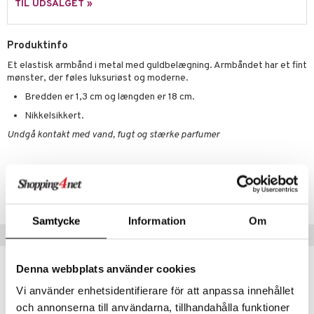
euppensler
TIL UDSALGET »
cara
Produktinfo
nskygge
Et elastisk armbånd i metal med guldbelægning. Armbåndet har et fint
mer
mønster, der føles luksuriøst og moderne.
dder
Bredden er 1,3 cm og længden er 18 cm.
Nikkelsikkert.
Undgå kontakt med vand, fugt og stærke parfumer
Artikelnr.
CFG14-5V-1-XX-XX
Samtycke
Information
Om
Populære produkter
Denna webbplats använder cookies
Vi använder enhetsidentifierare för att anpassa innehållet
och annonserna till användarna, tillhandahålla funktioner