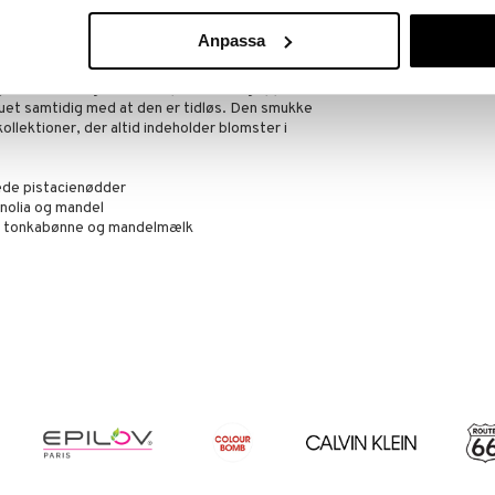
Anpassa
g blomstret orientalsk duft med sofistikerede
og Elie Saabs signatur med patchouli og appelsin. Det
nuet samtidig med at den er tidløs. Den smukke
kollektioner, der altid indeholder blomster i
ede pistacienødder
nolia og mandel
, tonkabønne og mandelmælk