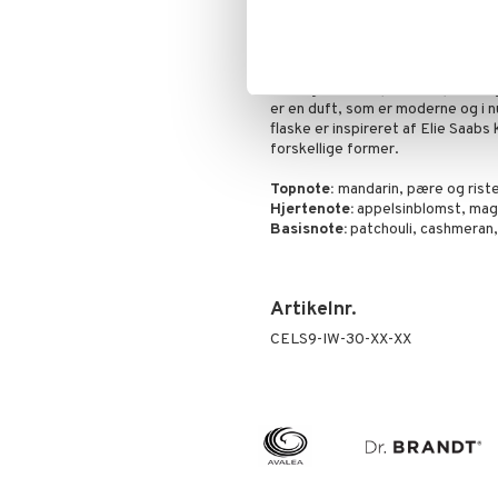
Girl of Now fra Elie Saab
Lancering: 2017
Girl of Now er en vanedannende o
indslag af ristet pistacie, pære 
er en duft, som er moderne og i 
flaske er inspireret af Elie Saabs 
forskellige former.
Topnote:
mandarin, pære og rist
Hjertenote:
appelsinblomst, mag
Basisnote:
patchouli, cashmeran
Artikelnr.
CELS9-IW-30-XX-XX