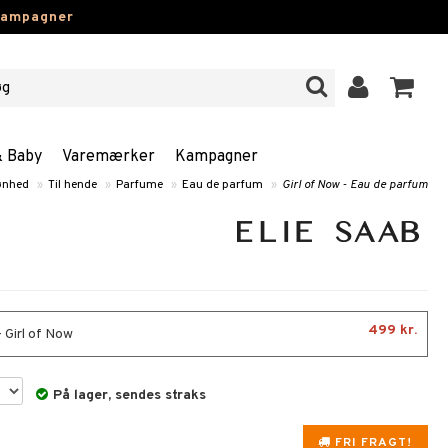
kampagner
& Baby
Varemærker
Kampagner
ønhed
»
Til hende
»
Parfume
»
Eau de parfum
»
Girl of Now - Eau de parfum
499 kr.
- Girl of Now
På lager, sendes straks
FRI FRAGT!