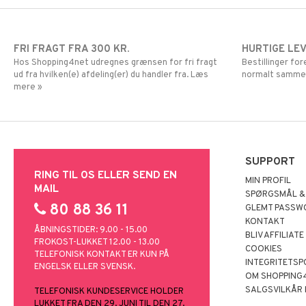
FRI FRAGT FRA 300 KR.
HURTIGE LE
Hos Shopping4net udregnes grænsen for fri fragt
Bestillinger fo
ud fra hvilken(e) afdeling(er) du handler fra. Læs
normalt samme
mere »
SUPPORT
RING TIL OS ELLER SEND EN
MIN PROFIL
MAIL
SPØRGSMÅL &
80 88 36 11
GLEMT PASSW
KONTAKT
ÅBNINGSTIDER: 9.00 - 15.00
BLIV AFFILIATE
FROKOST-LUKKET 12.00 - 13.00
COOKIES
TELEFONISK KONTAKT ER KUN PÅ
INTEGRITETSP
ENGELSK ELLER SVENSK.
OM SHOPPING
SALGSVILKÅR
TELEFONISK KUNDESERVICE HOLDER
LUKKET FRA DEN 29. JUNI TIL DEN 27.