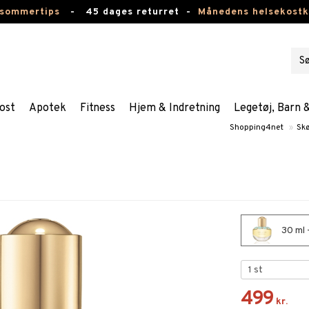
 sommertips
-
45 dages returret -
Månedens helsekost
ost
Apotek
Fitness
Hjem & Indretning
Legetøj, Barn 
Shopping4net
»
Sk
30 ml 
499
kr.