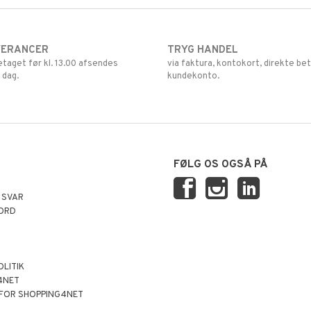
VERANCER
TRYG HANDEL
retaget før kl. 13.00 afsendes
via faktura, kontokort, direkte bet
 dag.
kundekonto.
FØLG OS OGSÅ PÅ
 SVAR
ORD
OLITIK
4NET
 FOR SHOPPING4NET