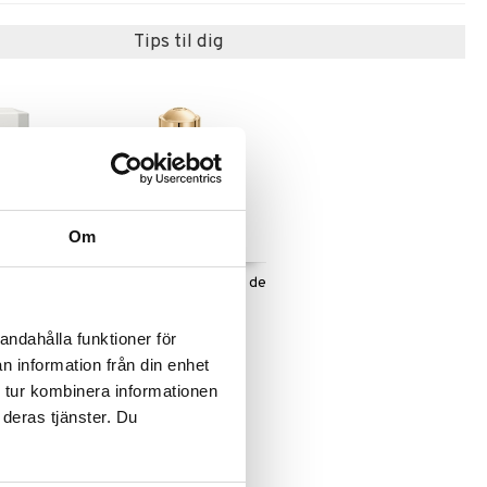
Tips til dig
Om
Parfum In
Girl of Now Shine - Eau de
e parfum
parfum
ELIE SAAB
andahålla funktioner för
439
kr.
n information från din enhet
 tur kombinera informationen
 deras tjänster. Du