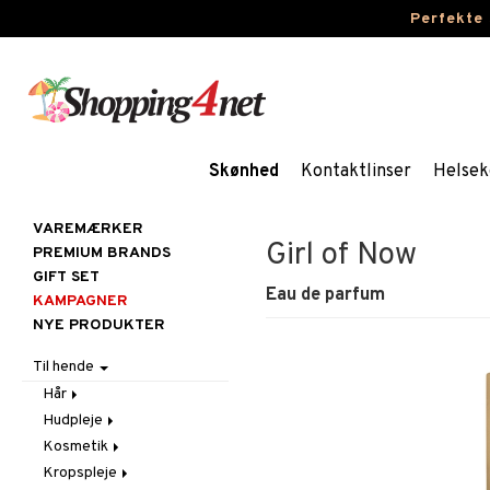
Perfekte
Skønhed
Kontaktlinser
Helsek
VAREMÆRKER
Girl of Now
PREMIUM BRANDS
GIFT SET
Eau de parfum
KAMPAGNER
NYE PRODUKTER
Til hende
Hår
Hudpleje
Accessoires
Kosmetik
Balsam
Ansigtscremer
Kropspleje
Børster / Kæmmer
Ansigtspleje
Gift Set
Fedtet hud