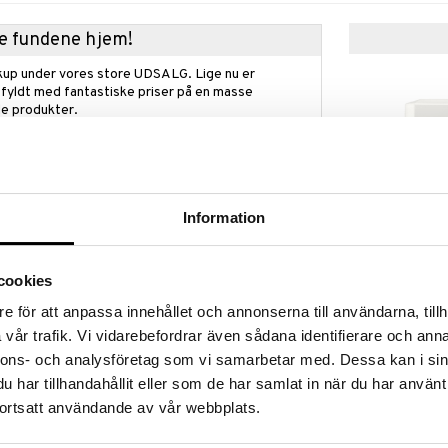
kke fundene hjem!
kup under vores store UDSALG. Lige nu er
fyldt med fantastiske priser på en masse
 produkter.
øber frem til og med 31/8 2026 men skynd dig - dine
odukter kan hurtigt blive udsolgt!
LGET »
Information
med i købet
Elie Saab Le 
Elie Saab!
White - Eau d
cookies
gfri duft fra Elie Saab og få en Girl of Now Lovely
ELIE SAAB
75 ml, til en værdi af 120 kr.
e för att anpassa innehållet och annonserna till användarna, tillh
499
kr.
vår trafik. Vi vidarebefordrar även sådana identifierare och anna
jes automatisk i kassen.
nnons- och analysföretag som vi samarbetar med. Dessa kan i sin
gælder så længe lager haves.
har tillhandahållit eller som de har samlat in när du har använt
ortsatt användande av vår webbplats.