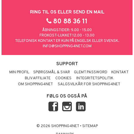
RING TIL OS ELLER SEND EN MAIL
80 88 36 11
ÅBNINGSTIDER: 9.00 - 15.00
FROKOST-LUKKET 12.00 - 13.00
TELEFONISK KONTAKT ER KUN PÅ ENGELSK ELLER SVENSK.
INFO@SHOPPING4NET.COM
SUPPORT
MIN PROFIL
SPØRGSMÅL & SVAR
GLEMT PASSWORD
KONTAKT
BLIV AFFILIATE
COOKIES
INTEGRITETSPOLITIK
OM SHOPPING4NET
SALGSVILKÅR FOR SHOPPING4NET
FØLG OS OGSÅ PÅ
© 2026 SHOPPING4NET
•
SITEMAP