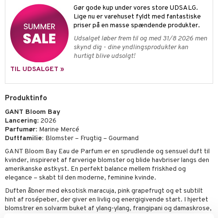
gloss
t og beskyttelse
Gør gode kup under vores store UDSALG.
liner
Lige nu er varehuset fyldt med fantastiske
pleje
priser på en masse spændende produkter.
euppensler
Udsalget løber frem til og med 31/8 2026 men
skynd dig - dine yndlingsprodukter kan
cara
hurtigt blive udsolgt!
nskygge
TIL UDSALGET »
mer
Produktinfo
dder
GANT Bloom Bay
Lancering
: 2026
Parfumør
: Marine Mercé
Duftfamilie:
Blomster – Frugtig – Gourmand
GANT Bloom Bay Eau de Parfum er en sprudlende og sensuel duft til
kvinder, inspireret af farverige blomster og blide havbriser langs den
amerikanske østkyst. En perfekt balance mellem friskhed og
elegance – skabt til den moderne, feminine kvinde.
Duften åbner med eksotisk maracuja, pink grapefrugt og et subtilt
hint af rosépeber, der giver en livlig og energigivende start. I hjertet
blomstrer en solvarm buket af ylang-ylang, frangipani og damaskrose,
der leder tankerne hen på blomstrende kystlandskaber. Basen