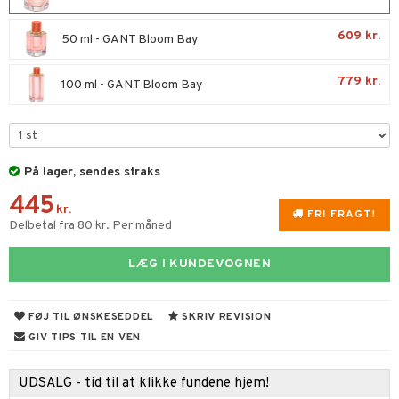
s & Gelé
ampoo
vesæt
odorant
er shave lotion
inser
609 kr.
50 ml - GANT Bloom Bay
ling
ske
chgelé & sæbe
 de cologne
UE
779 kr.
100 ml - GANT Bloom Bay
behør
ncremer
dpleje
 de toilette
nique
t
ling
fjerning
vesæt
 10
mål & svar
gøring
produkter
n 1: Rens
je
rodukt
På lager, sendes straks
rum
cialprodukter
n 2: Eksfoliér
foliering og masker
p
445
elingen
æg & Overskæg
kr.
n 3: Fugt
tpleje
FRI FRAGT!
sh
Delbetal fra 80 kr. Per måned
produkter
d- og kropspleje
n
matics Elixir
e
LÆG I KUNDEVOGNEN
cialprodukter
n- og læbepleje
cealer
yx
beskyttelse
lettasker
seprodukter
liner
nique Happy
rin til mænd
FØJ TIL ØNSKESEDDEL
SKRIV REVISION
rum
ndation
nique Happy For Men
GIV TIPS TIL EN VEN
bering og rens
estift
foliering
UDSALG - tid til at klikke fundene hjem!