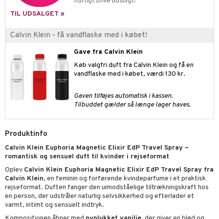
gloss
t og beskyttelse
hurtigt blive udsolgt!
TIL UDSALGET »
liner
pleje
euppensler
Calvin Klein - få vandflaske med i købet!
cara
Gave fra Calvin Klein
Køb valgfri duft fra Calvin Klein og få en
nskygge
vandflaske med i købet, værdi 130 kr.
mer
Gaven tilføjes automatisk i kassen.
dder
Tilbuddet gælder så længe lager haves.
Produktinfo
Calvin Klein Euphoria Magnetic Elixir EdP Travel Spray –
romantisk og sensuel duft til kvinder i rejseformat
Oplev
Calvin Klein Euphoria Magnetic Elixir EdP Travel Spray fra
Calvin Klein
, en feminin og forførende kvindeparfume i et praktisk
rejseformat. Duften fanger den uimodståelige tiltrækningskraft hos
en person, der udstråler naturlig selvsikkerhed og efterlader et
varmt, intimt og sensuelt indtryk.
Kompositionen åbner med
nyplukket vanilje
, der giver en blød og