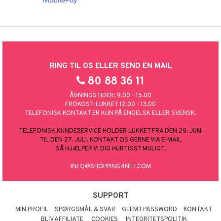
RING TIL OS ELLER SEND EN MAIL
80 88 36 11
ÅBNINGSTIDER: 9.00 - 15.00
FROKOST-LUKKET 12.00 - 13.00
TELEFONISK KONTAKT ER KUN PÅ ENGELSK ELLER SVENSK.
TELEFONISK KUNDESERVICE HOLDER LUKKET FRA DEN 29. JUNI
TIL DEN 27. JULI. KONTAKT OS GERNE VIA E-MAIL
SÅ HJÆLPER VI DIG HURTIGST MULIGT.
INFO@SHOPPING4NET.COM
SUPPORT
MIN PROFIL
SPØRGSMÅL & SVAR
GLEMT PASSWORD
KONTAKT
BLIV AFFILIATE
COOKIES
INTEGRITETSPOLITIK