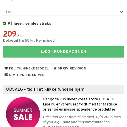
s & Gelé
ampoo
vesæt
odorant
er shave lotion
inser
ling
ske
chgelé & sæbe
 de cologne
UE
På lager, sendes straks
behør
ncremer
dpleje
 de toilette
nique
209
t
kr.
ling
fjerning
vesæt
 10
Delbetal fra 58 kr. Per måned
mål & svar
gøring
produkter
n 1: Rens
je
LÆG I KUNDEVOGNEN
rodukt
rum
cialprodukter
n 2: Eksfoliér
foliering og masker
p
elingen
æg & Overskæg
n 3: Fugt
tpleje
sh
FØJ TIL ØNSKESEDDEL
SKRIV REVISION
GIV TIPS TIL EN VEN
produkter
d- og kropspleje
n
matics Elixir
e
cialprodukter
n- og læbepleje
cealer
yx
beskyttelse
UDSALG - tid til at klikke fundene hjem!
lettasker
seprodukter
liner
nique Happy
rin til mænd
Gør gode kup under vores store UDSALG.
Lige nu er varehuset fyldt med fantastiske
rum
ndation
nique Happy For Men
bering og rens
priser på en masse spændende produkter.
estift
Udsalget løber frem til og med 31/8 2026 men
foliering
skynd dig - dine yndlingsprodukter kan