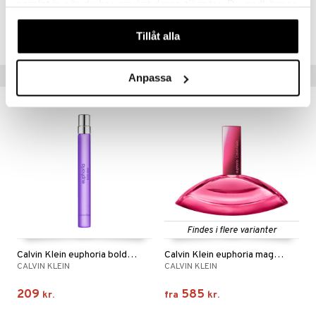
samlat in när du har använt deras tjänster. Du godkänner
Artikelnr.
våra cookies vid fortsatt användande av vår webbplats.
CCK51-CK-10-XX-XX
Tillåt alla
Tips til dig
Anpassa
Findes i flere varianter
Calvin Klein euphoria bold elixir Parfum Intense
Calvin Klein euphoria magnetic elixir Parfum Inten
CALVIN KLEIN
CALVIN KLEIN
209
585
kr.
fra
kr.