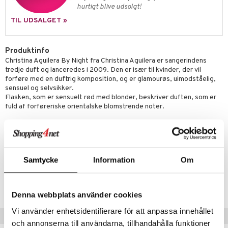
gloss
t og beskyttelse
hurtigt blive udsolgt!
liner
pleje
TIL UDSALGET »
euppensler
Produktinfo
cara
Christina Aguilera By Night fra Christina Aguilera er sangerindens
nskygge
tredje duft og lanceredes i 2009. Den er især til kvinder, der vil
forføre med en duftrig komposition, og er glamourøs, uimodståelig,
mer
sensuel og selvsikker.
Flasken, som er sensuelt rød med blonder, beskriver duften, som er
dder
fuld af forføreriske orientalske blomstrende noter.
Topnote:
Mandarin, fresia, rødt æble, rabarber, ananas
Hjertenote:
Ferskenblomst, heliotrop, hvidtjørn
Basisnote:
Vanilje, mos, sandeltræ, rav
Samtycke
Information
Om
Artikelnr.
CCAGN-AQ-30-XX-XX
Denna webbplats använder cookies
Vi använder enhetsidentifierare för att anpassa innehållet
Tips til dig
och annonserna till användarna, tillhandahålla funktioner