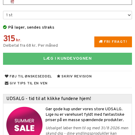
s & Gelé
ampoo
vesæt
odorant
er shave lotion
inser
ling
ske
chgelé & sæbe
 de cologne
UE
På lager, sendes straks
behør
ncremer
dpleje
 de toilette
nique
t
315
ling
fjerning
vesæt
kr.
 10
FRI FRAGT!
Delbetal fra 68 kr. Per måned
mål & svar
gøring
produkter
n 1: Rens
je
rodukt
LÆG I KUNDEVOGNEN
rum
cialprodukter
n 2: Eksfoliér
foliering og masker
p
elingen
æg & Overskæg
n 3: Fugt
tpleje
sh
FØJ TIL ØNSKESEDDEL
SKRIV REVISION
produkter
d- og kropspleje
n
matics Elixir
GIV TIPS TIL EN VEN
e
cialprodukter
n- og læbepleje
cealer
yx
beskyttelse
UDSALG - tid til at klikke fundene hjem!
lettasker
seprodukter
liner
nique Happy
rin til mænd
Gør gode kup under vores store UDSALG.
rum
ndation
nique Happy For Men
Lige nu er varehuset fyldt med fantastiske
bering og rens
priser på en masse spændende produkter.
estift
foliering
Udsalget løber frem til og med 31/8 2026 men
skynd dig - dine yndlingsprodukter kan