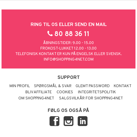
RING TIL OS ELLER SEND EN MAIL
80 88 36 11
ÅBNINGSTIDER: 9.00 - 15.00
FROKOST-LUKKET 12.00 - 13.00
TELEFONISK KONTAKT ER KUN PÅ ENGELSK ELLER SVENSK.
INFO@SHOPPING4NET.COM
SUPPORT
MIN PROFIL
SPØRGSMÅL & SVAR
GLEMT PASSWORD
KONTAKT
BLIV AFFILIATE
COOKIES
INTEGRITETSPOLITIK
OM SHOPPING4NET
SALGSVILKÅR FOR SHOPPING4NET
FØLG OS OGSÅ PÅ