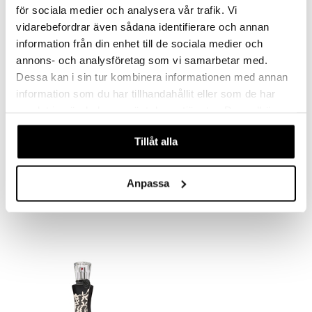
för sociala medier och analysera vår trafik. Vi
vidarebefordrar även sådana identifierare och annan
information från din enhet till de sociala medier och
annons- och analysföretag som vi samarbetar med.
Dessa kan i sin tur kombinera informationen med annan
information som du har tillhandahållit eller som de har
samlat in när du har använt deras tjänster. Du godkänner
våra cookies vid fortsatt användande av vår webbplats.
Findes i flere varianter
Tillåt alla
Christina Aguilera - Eau de parfum
Christina Aguilera Violet Noir - Body Mist
CHRISTINA AGUILERA
CHRISTINA AGUILERA
Anpassa
195
145
fra
kr.
kr.