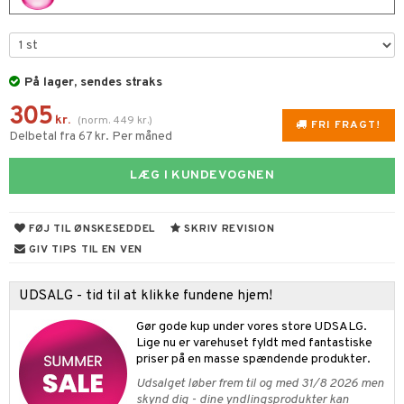
s & Gelé
ampoo
vesæt
odorant
er shave lotion
inser
ling
ske
chgelé & sæbe
 de cologne
UE
På lager, sendes straks
behør
ncremer
dpleje
 de toilette
nique
t
305
ling
fjerning
vesæt
kr.
(
norm.
449
kr.
)
 10
FRI FRAGT!
Delbetal fra 67 kr. Per måned
mål & svar
gøring
produkter
n 1: Rens
je
rodukt
LÆG I KUNDEVOGNEN
rum
cialprodukter
n 2: Eksfoliér
foliering og masker
p
elingen
æg & Overskæg
n 3: Fugt
tpleje
sh
FØJ TIL ØNSKESEDDEL
SKRIV REVISION
produkter
d- og kropspleje
n
matics Elixir
GIV TIPS TIL EN VEN
e
cialprodukter
n- og læbepleje
cealer
yx
beskyttelse
UDSALG - tid til at klikke fundene hjem!
lettasker
seprodukter
liner
nique Happy
rin til mænd
Gør gode kup under vores store UDSALG.
rum
ndation
nique Happy For Men
Lige nu er varehuset fyldt med fantastiske
bering og rens
priser på en masse spændende produkter.
estift
foliering
Udsalget løber frem til og med 31/8 2026 men
skynd dig - dine yndlingsprodukter kan