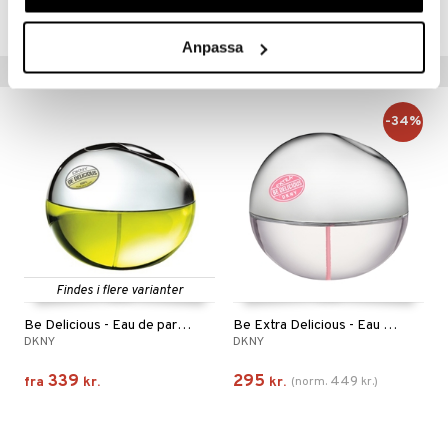
CDKAJ-DK-30-XX-XX
Anpassa
Tips til dig
-34%
Findes i flere varianter
Be Delicious - Eau de parfum (Edp) Spray
Be Extra Delicious - Eau de parfum
DKNY
DKNY
339
295
449
fra
kr.
kr.
(
norm.
kr.
)