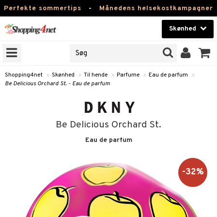
Perfekte sommertips
-
Månedens helsekostkampagner
Skønhed
RKER
Skønhed
M BRANDS
T
Kontaktlinser
Shopping4net
»
Skønhed
»
Til hende
»
Parfume
»
Eau de parfum
»
Be Delicious Orchard St. - Eau de parfum
NER
Helsekost
ODUKTER
Apotek
Be Delicious Orchard St.
e
Fitness
Eau de parfum
Hjem & Indretning
essoires
je
Legetøj, Barn & Baby
-32%
lsam
igtscremer
tik
Varemærker
rster / Kæmmer
tet hud
igtspleje
t Set
leje
Kampagner
ktroniske produkter
som hud
igtsvand
n uden sol
d
produkter
me