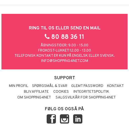
RING TIL OS ELLER SEND EN MAIL
80 88 36 11
ÅBNINGSTIDER: 9.00 - 15.00
FROKOST-LUKKET 12.00 - 13.00
TELEFONISK KONTAKT ER KUN PÅ ENGELSK ELLER SVENSK.
INFO@SHOPPING4NET.COM
SUPPORT
MIN PROFIL
SPØRGSMÅL & SVAR
GLEMT PASSWORD
KONTAKT
BLIV AFFILIATE
COOKIES
INTEGRITETSPOLITIK
OM SHOPPING4NET
SALGSVILKÅR FOR SHOPPING4NET
FØLG OS OGSÅ PÅ