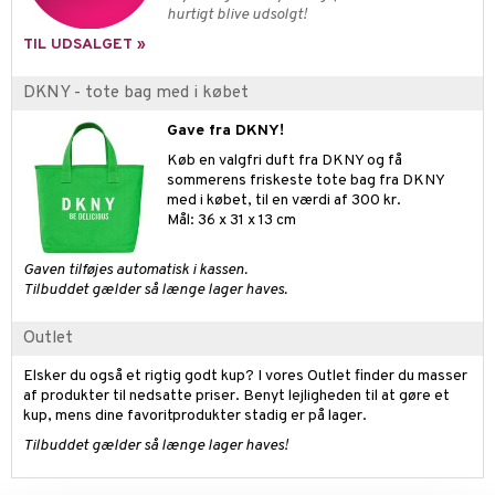
gloss
t og beskyttelse
hurtigt blive udsolgt!
liner
pleje
TIL UDSALGET »
euppensler
DKNY - tote bag med i købet
cara
Gave fra DKNY!
nskygge
Køb en valgfri duft fra DKNY og få
sommerens friskeste tote bag fra DKNY
mer
med i købet, til en værdi af 300 kr.
Mål: 36 x 31 x 13 cm
dder
Gaven tilføjes automatisk i kassen.
Tilbuddet gælder så længe lager haves.
Outlet
Elsker du også et rigtig godt kup? I vores Outlet finder du masser
af produkter til nedsatte priser. Benyt lejligheden til at gøre et
kup, mens dine favoritprodukter stadig er på lager.
Tilbuddet gælder så længe lager haves!