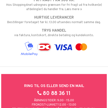
FRI FRAGT FRA 300 KR.
Hos Shopping4net udregnes grænsen for fri fragt ud fra hvilken(e)
afdeling(er) du handler fra. Læs mere »
HURTIGE LEVERANCER
Bestillinger foretaget før kl. 13.00 afsendes normalt samme dag.
TRYG HANDEL
via faktura, kontokort, direkte betaling og kundekonto.
RING TIL OS ELLER SEND EN MAIL
80 88 36 11
ÅBNINGSTIDER: 9.00 - 15.00
FROKOST-LUKKET 12.00 - 13.00