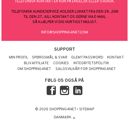
TELEFONISK KONTAKT ER KUN PÅ ENGELSK ELLER SVENSK.
TELEFONISK KUNDESERVICE HOLDER LUKKET FRA DEN 29. JUNI
TIL DEN 27. JULI. KONTAKT OS GERNE VIA E-MAIL
SÅ HJÆLPER VI DIG HURTIGST MULIGT.
INFO@SHOPPING4NET.COM
SUPPORT
MIN PROFIL
SPØRGSMÅL & SVAR
GLEMT PASSWORD
KONTAKT
BLIV AFFILIATE
COOKIES
INTEGRITETSPOLITIK
OM SHOPPING4NET
SALGSVILKÅR FOR SHOPPING4NET
FØLG OS OGSÅ PÅ
© 2026 SHOPPING4NET
•
SITEMAP
DANMARK