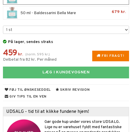
s & Gelé
ampoo
vesæt
odorant
er shave lotion
inser
679 kr.
50 ml - Baldessarini Bella Mare
ling
ske
chgelé & sæbe
 de cologne
UE
behør
ncremer
dpleje
 de toilette
nique
t
ling
fjerning
vesæt
 10
På lager, sendes straks
mål & svar
gøring
produkter
n 1: Rens
459
je
kr.
(
norm.
595
kr.
)
rodukt
FRI FRAGT!
rum
cialprodukter
Delbetal fra 82 kr. Per måned
n 2: Eksfoliér
foliering og masker
p
elingen
æg & Overskæg
n 3: Fugt
tpleje
sh
LÆG I KUNDEVOGNEN
produkter
d- og kropspleje
n
matics Elixir
e
cialprodukter
FØJ TIL ØNSKESEDDEL
SKRIV REVISION
n- og læbepleje
cealer
yx
beskyttelse
GIV TIPS TIL EN VEN
lettasker
seprodukter
liner
nique Happy
rin til mænd
rum
UDSALG - tid til at klikke fundene hjem!
ndation
nique Happy For Men
bering og rens
estift
Gør gode kup under vores store UDSALG.
foliering
Lige nu er varehuset fyldt med fantastiske