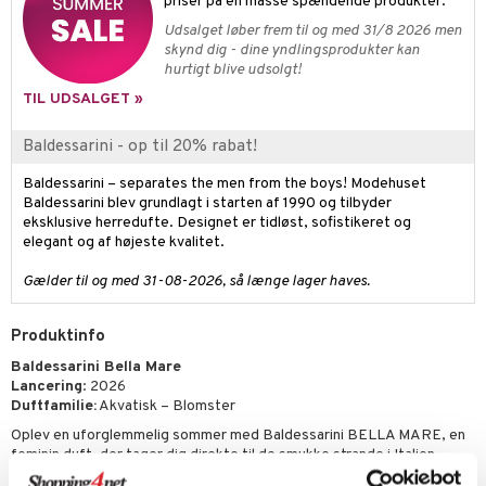
gloss
t og beskyttelse
priser på en masse spændende produkter.
Udsalget løber frem til og med 31/8 2026 men
liner
pleje
skynd dig - dine yndlingsprodukter kan
hurtigt blive udsolgt!
euppensler
TIL UDSALGET »
cara
Baldessarini - op til 20% rabat!
nskygge
Baldessarini – separates the men from the boys! Modehuset
mer
Baldessarini blev grundlagt i starten af 1990 og tilbyder
dder
eksklusive herredufte. Designet er tidløst, sofistikeret og
elegant og af højeste kvalitet.
Gælder til og med 31-08-2026, så længe lager haves.
Produktinfo
Baldessarini Bella Mare
Lancering
: 2026
Duftfamilie:
Akvatisk – Blomster
Oplev en uforglemmelig sommer med Baldessarini BELLA MARE, en
feminin duft, der tager dig direkte til de smukke strande i Italien.
Inspireret af det forfriskende Middelhav og den kølige brise på varm,