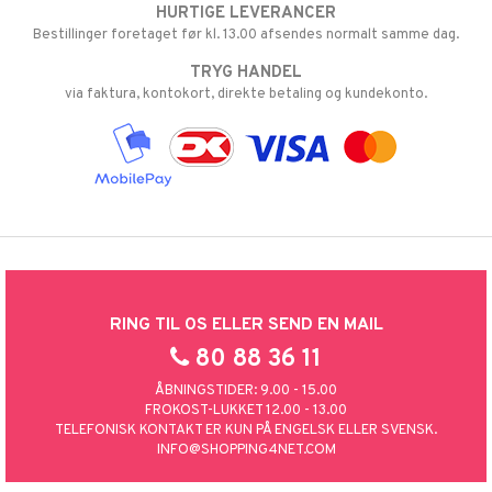
HURTIGE LEVERANCER
Bestillinger foretaget før kl. 13.00 afsendes normalt samme dag.
TRYG HANDEL
via faktura, kontokort, direkte betaling og kundekonto.
RING TIL OS ELLER SEND EN MAIL
80 88 36 11
ÅBNINGSTIDER: 9.00 - 15.00
FROKOST-LUKKET 12.00 - 13.00
TELEFONISK KONTAKT ER KUN PÅ ENGELSK ELLER SVENSK.
INFO@SHOPPING4NET.COM