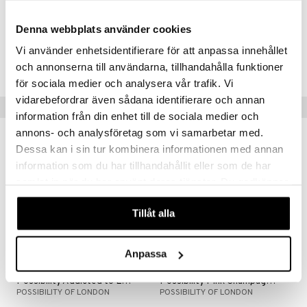
gloss
t og beskyttelse
føles indbydende og sensuel.
liner
pleje
Denna webbplats använder cookies
Artikelnr.
euppensler
Vi använder enhetsidentifierare för att anpassa innehållet
CPS14-PQ-250-XX-XX
och annonserna till användarna, tillhandahålla funktioner
cara
för sociala medier och analysera vår trafik. Vi
nskygge
vidarebefordrar även sådana identifierare och annan
Tips til dig
information från din enhet till de sociala medier och
mer
annons- och analysföretag som vi samarbetar med.
dder
Dessa kan i sin tur kombinera informationen med annan
information som du har tillhandahållit eller som de har
samlat in när du har använt deras tjänster. Du godkänner
våra cookies vid fortsatt användande av vår webbplats.
Tillåt alla
Anpassa
Possibility Addicted to Love Body Mist
Possibility Pink Champagne Hand Wash
POSSIBILITY OF LONDON
POSSIBILITY OF LONDON