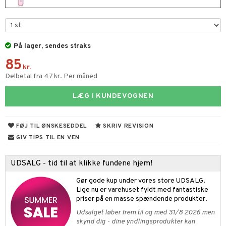
s & Gelé
ampoo
vesæt
odorant
er shave lotion
inser
ling
ske
chgelé & sæbe
 de cologne
UE
På lager, sendes straks
behør
ncremer
dpleje
 de toilette
nique
t
85
ling
fjerning
vesæt
kr.
 10
Delbetal fra 47 kr. Per måned
mål & svar
gøring
produkter
n 1: Rens
je
rodukt
LÆG I KUNDEVOGNEN
rum
cialprodukter
n 2: Eksfoliér
foliering og masker
p
elingen
æg & Overskæg
n 3: Fugt
tpleje
sh
FØJ TIL ØNSKESEDDEL
SKRIV REVISION
produkter
GIV TIPS TIL EN VEN
d- og kropspleje
n
matics Elixir
e
cialprodukter
n- og læbepleje
cealer
yx
beskyttelse
UDSALG - tid til at klikke fundene hjem!
lettasker
seprodukter
liner
nique Happy
rin til mænd
Gør gode kup under vores store UDSALG.
Lige nu er varehuset fyldt med fantastiske
rum
ndation
nique Happy For Men
bering og rens
priser på en masse spændende produkter.
estift
foliering
Udsalget løber frem til og med 31/8 2026 men
skynd dig - dine yndlingsprodukter kan