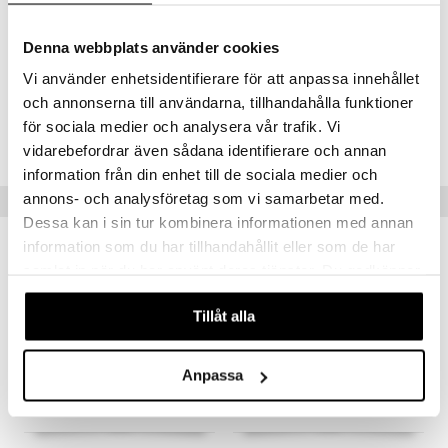
OIL, LINALOOL, PINENE, ALPHA-ISOMETHYLIONONE, CITRAL,
GERANIOL
Denna webbplats använder cookies
Vi använder enhetsidentifierare för att anpassa innehållet
och annonserna till användarna, tillhandahålla funktioner
Artikelnr.
för sociala medier och analysera vår trafik. Vi
CHLL5-XT-198-XX-XX
vidarebefordrar även sådana identifierare och annan
information från din enhet till de sociala medier och
annons- och analysföretag som vi samarbetar med.
Populære produkter
Dessa kan i sin tur kombinera informationen med annan
information som du har tillhandahållit eller som de har
samlat in när du har använt deras tjänster. Du godkänner
våra cookies vid fortsatt användande av vår webbplats.
Tillåt alla
Anpassa