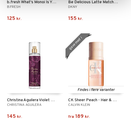
b.fresh What's Monoi Is Yours - Hair + Body Mist
Be Delicious Latte Matcha - Mist
B.FRESH
DKNY
125
155
kr.
kr.
g
a
v
m
e
d
i
k
ø
b
e
t
e
!
Findes i flere varianter
Christina Aguilera Violet Noir - Body Mist
CK Sheer Peach - Hair & Body Mist
CHRISTINA AGUILERA
CALVIN KLEIN
145
189
kr.
fra
kr.