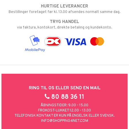
HURTIGE LEVERANCER
Bestillinger foretaget før kl. 13.00 afsendes normalt samme dag.
TRYG HANDEL
via faktura, kontokort, direkte betaling og kundekonto.
RING TIL OS ELLER SEND EN MAIL
80 88 36 11
ÅBNINGSTIDER: 9.00 - 15.00
FROKOST-LUKKET 12.00 - 13.00
TELEFONISK KONTAKT ER KUN PÅ ENGELSK ELLER SVENSK.
INFO@SHOPPING4NET.COM