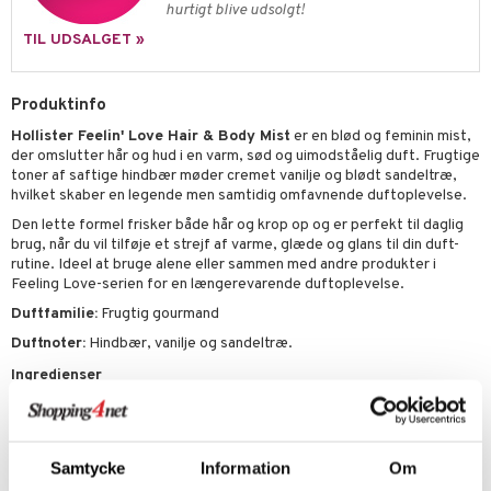
gloss
t og beskyttelse
hurtigt blive udsolgt!
liner
pleje
TIL UDSALGET »
euppensler
Produktinfo
cara
Hollister Feelin' Love Hair & Body Mist
er en blød og feminin mist,
nskygge
der omslutter hår og hud i en varm, sød og uimodståelig duft. Frugtige
toner af saftige hindbær møder cremet vanilje og blødt sandeltræ,
mer
hvilket skaber en legende men samtidig omfavnende duftoplevelse.
dder
Den lette formel frisker både hår og krop op og er perfekt til daglig
brug, når du vil tilføje et strejf af varme, glæde og glans til din duft-
rutine. Ideel at bruge alene eller sammen med andre produkter i
Feeling Love-serien for en længerevarende duftoplevelse.
Duftfamilie:
Frugtig gourmand
Duftnoter:
Hindbær, vanilje og sandeltræ.
Ingredienser
ALCOHOL DENAT., WATER/EAU (AQUA), FRAGRANCE/PARFUM,
ETHYLHEXYLMETHOXYCINNAMATE, ETHYLHEXYL SALICYLATE,
BUTYL METHOXYDIBENZOYLMETHANE, BHT,RED 33 (CI 17200),
LINALYL ACETATE, LIMONENE, VANILLIN, HEXYL CINNAMAL,
Samtycke
Information
Om
COUMARIN,CITRUS AURANTIUM PEEL OIL, CITRUS LIMON PEEL