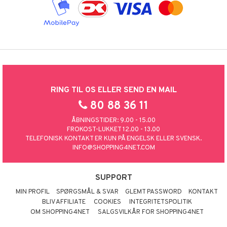
RING TIL OS ELLER SEND EN MAIL
80 88 36 11
ÅBNINGSTIDER: 9.00 - 15.00
FROKOST-LUKKET 12.00 - 13.00
TELEFONISK KONTAKT ER KUN PÅ ENGELSK ELLER SVENSK.
INFO@SHOPPING4NET.COM
SUPPORT
MIN PROFIL
SPØRGSMÅL & SVAR
GLEMT PASSWORD
KONTAKT
BLIV AFFILIATE
COOKIES
INTEGRITETSPOLITIK
OM SHOPPING4NET
SALGSVILKÅR FOR SHOPPING4NET