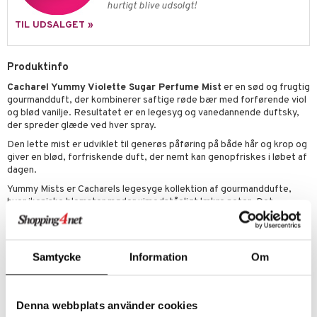
gloss
t og beskyttelse
hurtigt blive udsolgt!
liner
TIL UDSALGET »
pleje
euppensler
Produktinfo
cara
Cacharel Yummy Violette Sugar Perfume Mist
er en sød og frugtig
nskygge
gourmandduft, der kombinerer saftige røde bær med forførende viol
og blød vanilje. Resultatet er en legesyg og vanedannende duftsky,
mer
der spreder glæde ved hver spray.
dder
Den lette mist er udviklet til generøs påføring på både hår og krop og
giver en blød, forfriskende duft, der nemt kan genopfriskes i løbet af
dagen.
Yummy Mists er Cacharels legesyge kollektion af gourmanddufte,
hvor ikoniske blomster møder uimodståeligt lækre noter. Det
praktiske rejseformat gør det nemt at tage din favorit med overalt.
Vælg mellem
Violette Sugar
,
Rose Mallow
og
Vanilla Cotta
– tre
dufte, der sætter kulør på hverdagen.
Samtycke
Information
Om
Layering-tips
Violette Sugar + Rose Mallow
– for en blød kombination af sød
viol og frisk rosenvand.
Denna webbplats använder cookies
Violette Sugar + Vanilla Cotta
– for en cremet gourmandduft