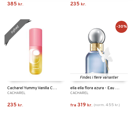
385
235
kr.
kr.
-30%
nyhed
Findes i flere varianter
Cacharel Yummy Vanilla Cotta - Perfume Mist
ella ella flora azura - Eau de parfum
CACHAREL
CACHAREL
235
319
455
kr.
fra
kr.
(
norm.
kr.
)