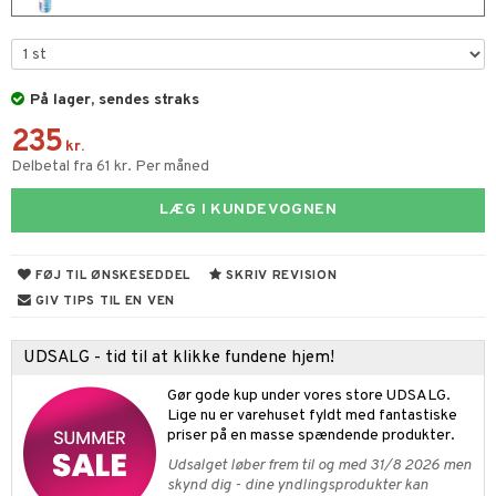
s & Gelé
ampoo
vesæt
odorant
er shave lotion
inser
ling
ske
chgelé & sæbe
 de cologne
UE
På lager, sendes straks
behør
ncremer
dpleje
 de toilette
nique
t
235
ling
fjerning
kr.
vesæt
 10
Delbetal fra 61 kr. Per måned
mål & svar
gøring
produkter
n 1: Rens
je
rodukt
LÆG I KUNDEVOGNEN
rum
cialprodukter
n 2: Eksfoliér
foliering og masker
p
elingen
æg & Overskæg
n 3: Fugt
tpleje
sh
FØJ TIL ØNSKESEDDEL
SKRIV REVISION
produkter
GIV TIPS TIL EN VEN
d- og kropspleje
n
matics Elixir
e
cialprodukter
n- og læbepleje
cealer
yx
beskyttelse
UDSALG - tid til at klikke fundene hjem!
lettasker
seprodukter
liner
nique Happy
rin til mænd
Gør gode kup under vores store UDSALG.
Lige nu er varehuset fyldt med fantastiske
rum
ndation
nique Happy For Men
bering og rens
priser på en masse spændende produkter.
estift
foliering
Udsalget løber frem til og med 31/8 2026 men
skynd dig - dine yndlingsprodukter kan