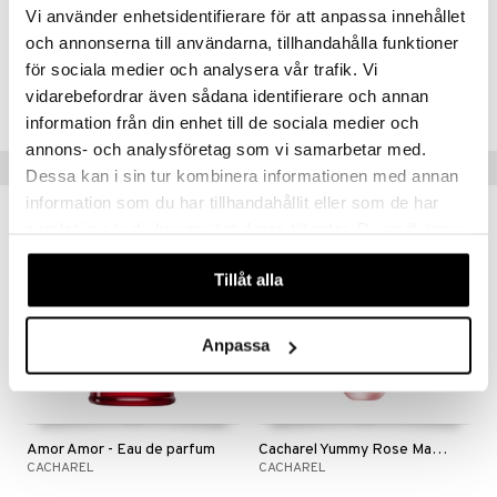
med saftige bær og mælkeagtig vanilje.
Vi använder enhetsidentifierare för att anpassa innehållet
och annonserna till användarna, tillhandahålla funktioner
Artikelnr.
för sociala medier och analysera vår trafik. Vi
vidarebefordrar även sådana identifierare och annan
CAMO9-CC-100-XX-XX
information från din enhet till de sociala medier och
annons- och analysföretag som vi samarbetar med.
Tips til dig
Dessa kan i sin tur kombinera informationen med annan
information som du har tillhandahållit eller som de har
nyhed
samlat in när du har använt deras tjänster. Du godkänner
våra cookies vid fortsatt användande av vår webbplats.
Tillåt alla
Anpassa
Amor Amor - Eau de parfum
Cacharel Yummy Rose Mallow - Perfume Mist
CACHAREL
CACHAREL