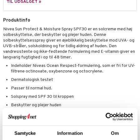
TIL UDSALGET »
rodukt
rum
cialprodukter
n 2: Eksfoliér
foliering og masker
p
elingen
æg & Overskæg
Produktinfo
n 3: Fugt
tpleje
sh
produkter
Nivea Sun Protect & Moisture Spray SPF30 er en solcreme med høj
d- og kropspleje
n
matics Elixir
e
solbeskyttelse, der beskytter og plejer huden. Denne
cialprodukter
solbeskyttelsesspray giver en øjeblikkelig beskyttelse mod UVA- og
n- og læbepleje
cealer
yx
beskyttelse
UVB-stråler, solskoldning og for tidlig aldring af huden. Den
lettasker
vandresistente og ikke-fedtende formulering med E-vitamin giver en
seprodukter
liner
nique Happy
rin til mænd
langvarig fugtighed i op til 48 timer.
rum
ndation
nique Happy For Men
bering og rens
Indeholder Niveas Ocean Respect-formulering, som er fri for UV-
filtrene octinoxate, oxybenzone og octocrylene.
estift
foliering
Dermatologisk testet
gloss
t og beskyttelse
Passer til normal hud.
liner
pleje
Solspray med SPF 30 til kroppen
Beskytter og plejer huden
euppensler
Giver øjeblikkelig beskyttelse mod UVA- og UVB-stråler
cara
Vandresistent formulering
nskygge
Giver huden fugt i op til 48 timer
Samtycke
Information
Om
mer
Anvendelse