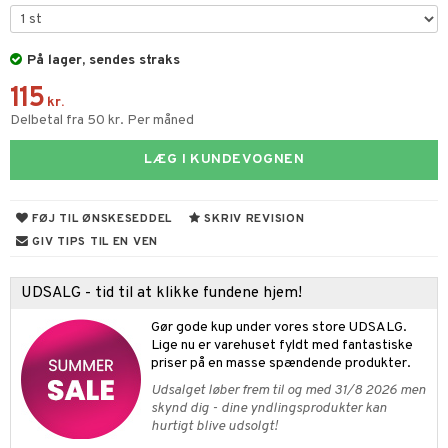
s & Gelé
me
y spray
er
På lager, sendes straks
115
tlys & Duft til Hjemmet
mbånd
kr.
Delbetal fra 50 kr. Per måned
 de cologne
lskæder
LÆG I KUNDEVOGNEN
 de parfum
ringe
lsam
apotek
je
dukter
 de toilette
ge
ktroniske produkter
igtscremer
leje
aire
FØJ TIL ØNSKESEDDEL
SKRIV REVISION
vesæt
farve
beringsprodukter
ylotion
ze
me
GIV TIPS TIL EN VEN
tap
n uden sol
n uden sol
er shave balsam
spa
UDSALG - tid til at klikke fundene hjem!
ampoo
vesæt
odorant
er shave lotion
inser
Gør gode kup under vores store UDSALG.
ling
ske
chgelé & sæbe
 de cologne
UE
Lige nu er varehuset fyldt med fantastiske
priser på en masse spændende produkter.
behør
ncremer
dpleje
 de toilette
nique
t
Udsalget løber frem til og med 31/8 2026 men
ling
fjerning
vesæt
skynd dig - dine yndlingsprodukter kan
 10
mål & svar
hurtigt blive udsolgt!
gøring
produkter
n 1: Rens
je