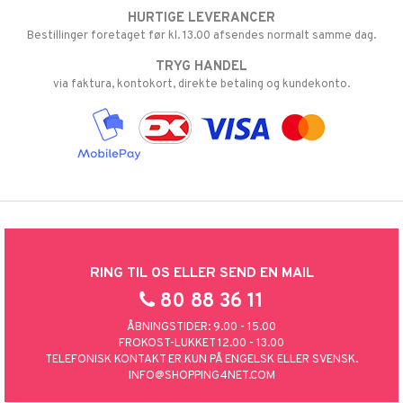
HURTIGE LEVERANCER
Bestillinger foretaget før kl. 13.00 afsendes normalt samme dag.
TRYG HANDEL
via faktura, kontokort, direkte betaling og kundekonto.
RING TIL OS ELLER SEND EN MAIL
80 88 36 11
ÅBNINGSTIDER: 9.00 - 15.00
FROKOST-LUKKET 12.00 - 13.00
TELEFONISK KONTAKT ER KUN PÅ ENGELSK ELLER SVENSK.
INFO@SHOPPING4NET.COM