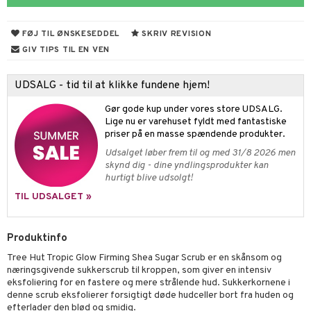
s & Gelé
me
FØJ TIL ØNSKESEDDEL
SKRIV REVISION
y spray
er
GIV TIPS TIL EN VEN
tlys & Duft til Hjemmet
mbånd
UDSALG - tid til at klikke fundene hjem!
 de cologne
lskæder
Gør gode kup under vores store UDSALG.
 de parfum
ringe
lsam
apotek
je
dukter
Lige nu er varehuset fyldt med fantastiske
priser på en masse spændende produkter.
 de toilette
ge
ktroniske produkter
igtscremer
leje
aire
Udsalget løber frem til og med 31/8 2026 men
vesæt
farve
beringsprodukter
ylotion
ze
me
skynd dig - dine yndlingsprodukter kan
hurtigt blive udsolgt!
tap
n uden sol
n uden sol
er shave balsam
spa
TIL UDSALGET »
ampoo
vesæt
odorant
er shave lotion
inser
ling
ske
chgelé & sæbe
 de cologne
UE
Produktinfo
behør
ncremer
dpleje
Tree Hut Tropic Glow Firming Shea Sugar Scrub er en skånsom og
 de toilette
nique
næringsgivende sukkerscrub til kroppen, som giver en intensiv
t
ling
fjerning
vesæt
eksfoliering for en fastere og mere strålende hud. Sukkerkornene i
 10
denne scrub eksfolierer forsigtigt døde hudceller bort fra huden og
mål & svar
gøring
produkter
efterlader den blød og smidig.
n 1: Rens
je