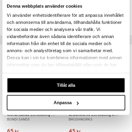
Denna webbplats använder cookies
dder
Artikelnr.
Vi använder enhetsidentifierare för att anpassa innehållet
CTT31-8J-510-XX-XX
och annonserna till användarna, tillhandahålla funktioner
för sociala medier och analysera vår trafik. Vi
vidarebefordrar även sådana identifierare och annan
Populære produkter
information från din enhet till de sociala medier och
annons- och analysföretag som vi samarbetar med.
Dessa kan i sin tur kombinera informationen med annan
information som du har tillhandahållit eller som de har
samlat in när du har använt deras tjänster. Du godkänner
våra cookies vid fortsatt användande av vår webbplats.
Tillåt alla
Anpassa
Bondi Sands Exfoliating Mitt
Brushworks Exfoliating Gloves
BONDI SANDS
BRUSHWORKS
65
45
kr.
kr.