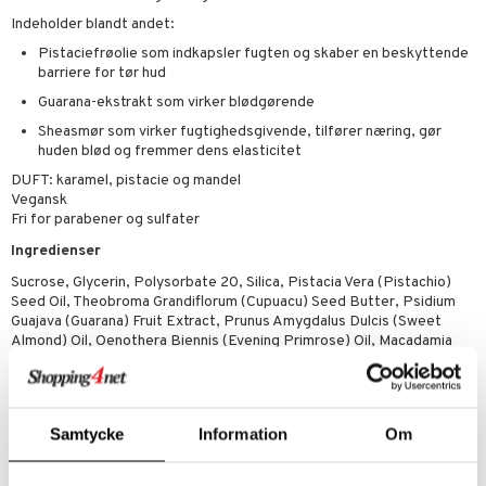
rodukt
Indeholder blandt andet:
rum
cialprodukter
n 2: Eksfoliér
foliering og masker
p
Pistaciefrøolie som indkapsler fugten og skaber en beskyttende
elingen
æg & Overskæg
n 3: Fugt
tpleje
sh
barriere for tør hud
produkter
Guarana-ekstrakt som virker blødgørende
d- og kropspleje
n
matics Elixir
e
Sheasmør som virker fugtighedsgivende, tilfører næring, gør
cialprodukter
n- og læbepleje
cealer
yx
beskyttelse
huden blød og fremmer dens elasticitet
lettasker
DUFT: karamel, pistacie og mandel
seprodukter
liner
nique Happy
rin til mænd
Vegansk
Fri for parabener og sulfater
rum
ndation
nique Happy For Men
bering og rens
Ingredienser
estift
foliering
Sucrose, Glycerin, Polysorbate 20, Silica, Pistacia Vera (Pistachio)
gloss
t og beskyttelse
Seed Oil, Theobroma Grandiflorum (Cupuacu) Seed Butter, Psidium
Guajava (Guarana) Fruit Extract, Prunus Amygdalus Dulcis (Sweet
liner
pleje
Almond) Oil, Oenothera Biennis (Evening Primrose) Oil, Macadamia
Ternifolia Seed Oil, Persea Gratissima (Avocado Oil), Citrus Aurantium
euppensler
Dulcis (Orange) Oil, Butyrospermum Parkii (Shea) Butter, Carthamus
Tinctorius (Safflower) Seed Oil, Helianthus Annuus (Sunflower) Seed
cara
Oil, Ascorbic Acid, Retinyl Palmitate, Fragrance (Parfum),
Samtycke
Information
Om
Phenoxyethanol, Microcrystaline Wax, Caprylyl Glycol, Sorbic Acid,
nskygge
Benzyl Alcohol, Benzyl Salicylate, Mica (Ci 77019), Titanium Dioxide
(CI 77891), Red 30 (CI 73360), Iron Oxides (CI 77499)
mer