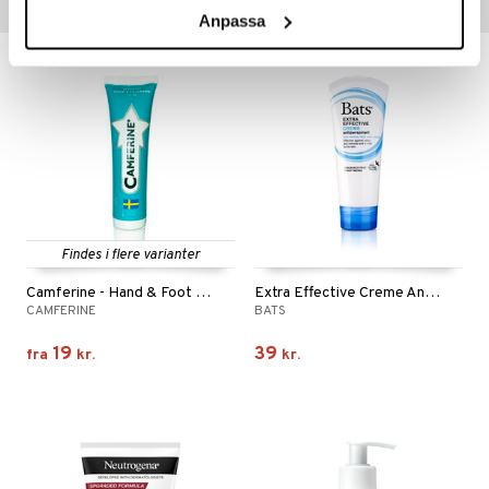
Populære produkter
Anpassa
Findes i flere varianter
Camferine - Hand & Foot Cream
Extra Effective Creme Antiperspirant Hands Feet
CAMFERINE
BATS
19
39
fra
kr.
kr.