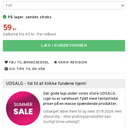
s & Gelé
me
y spray
er
På lager, sendes straks
59
tlys & Duft til Hjemmet
mbånd
kr.
Delbetal fra 45 kr. Per måned
 de cologne
lskæder
LÆG I KUNDEVOGNEN
 de parfum
ringe
lsam
apotek
je
dukter
 de toilette
ge
ktroniske produkter
igtscremer
leje
aire
FØJ TIL ØNSKESEDDEL
SKRIV REVISION
vesæt
farve
beringsprodukter
ylotion
ze
me
GIV TIPS TIL EN VEN
tap
n uden sol
n uden sol
er shave balsam
spa
UDSALG - tid til at klikke fundene hjem!
ampoo
vesæt
odorant
er shave lotion
inser
Gør gode kup under vores store UDSALG.
ling
ske
chgelé & sæbe
 de cologne
UE
Lige nu er varehuset fyldt med fantastiske
priser på en masse spændende produkter.
behør
ncremer
dpleje
 de toilette
nique
t
Udsalget løber frem til og med 31/8 2026 men
ling
fjerning
vesæt
skynd dig - dine yndlingsprodukter kan
 10
mål & svar
hurtigt blive udsolgt!
gøring
produkter
n 1: Rens
je