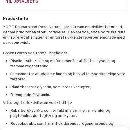
TIL UDSALGET »
rodukt
rum
cialprodukter
n 2: Eksfoliér
foliering og masker
p
elingen
æg & Overskæg
Produktinfo
n 3: Fugt
tpleje
sh
produkter
YOPE Rhubarb and Rose Natural Hand Cream er udviklet til tør hud,
d- og kropspleje
n
matics Elixir
e
der har brug for en stærk fornyelse. Den saftige, søde og friske duft
cialprodukter
er inspireret af smagen af en tørstslukkende rabarberlemonade med
n- og læbepleje
cealer
yx
beskyttelse
et rosen-twist.
lettasker
seprodukter
liner
nique Happy
rin til mænd
Basen i vores rige formel indeholder:
rum
ndation
nique Happy For Men
bering og rens
Risolie, tsubakiolie og mafurasmør for at fugte i dybden og
fremme regenerering,
estift
foliering
Sheasmør for at udglatte huden og beskytte mod skadelige ydre
gloss
faktorer,
t og beskyttelse
Plantebaseret glycerin, som intensivt fugter,
liner
pleje
Foryngende E-vitamin.
euppensler
Vi har øget effektiviteten ved at tilføje
cara
Rabarberekstrakt, som er fuld af vitaminer, mineraler og
polyfenoler, der fugter og beskytter,
nskygge
Roseekstrakt, som har antioxiderende, regenererende og
mer
beroligende egenskaber.