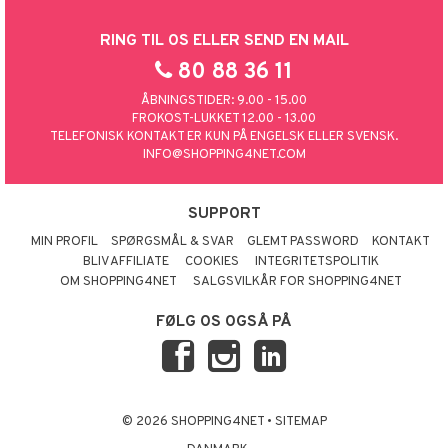
RING TIL OS ELLER SEND EN MAIL
80 88 36 11
ÅBNINGSTIDER: 9.00 - 15.00
FROKOST-LUKKET 12.00 - 13.00
TELEFONISK KONTAKT ER KUN PÅ ENGELSK ELLER SVENSK.
INFO@SHOPPING4NET.COM
SUPPORT
MIN PROFIL
SPØRGSMÅL & SVAR
GLEMT PASSWORD
KONTAKT
BLIV AFFILIATE
COOKIES
INTEGRITETSPOLITIK
OM SHOPPING4NET
SALGSVILKÅR FOR SHOPPING4NET
FØLG OS OGSÅ PÅ
© 2026 SHOPPING4NET
•
SITEMAP