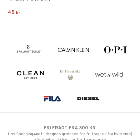
POSSIBILITY OF LONDON
45
kr.
FRI FRAGT FRA 300 KR.
Hos Shopping4net udregnes grænsen for fri fragt ud fra hvilken(e)
afdeling(er) du handler fra. Læs mere »