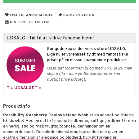
s & Gelé
me
FØJ TIL ØNSKESEDDEL
SKRIV REVISION
y spray
er
GIV TIPS TIL EN VEN
tlys & Duft til Hjemmet
mbånd
UDSALG - tid til at klikke fundene hjem!
 de cologne
lskæder
Gør gode kup under vores store UDSALG.
 de parfum
ringe
lsam
apotek
je
dukter
Lige nu er varehuset fyldt med fantastiske
priser på en masse spændende produkter.
 de toilette
ge
ktroniske produkter
igtscremer
leje
aire
Udsalget løber frem til og med 31/8 2026 men
vesæt
farve
beringsprodukter
ylotion
ze
me
skynd dig - dine yndlingsprodukter kan
hurtigt blive udsolgt!
tap
n uden sol
n uden sol
er shave balsam
spa
TIL UDSALGET »
ampoo
vesæt
odorant
er shave lotion
inser
ling
ske
chgelé & sæbe
 de cologne
UE
Produktinfo
behør
ncremer
dpleje
Possibility Raspberry Pavlova Hand Wash
er en udsøgt og frugtig
 de toilette
nique
håndsæbe! Med en duft af modne hindbær og saftige jordbær får man
t
ling
fjerning
vesæt
en herlig, sød og frisk frugtig topnote, der minder om en
 10
sommerdessert. Den bløde blomsteragtige undertone giver en
mål & svar
gøring
produkter
ekstra dimension af elegance og blødhed, hvilket forvandler
n 1: Rens
je