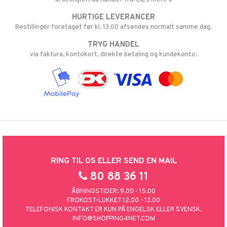
HURTIGE LEVERANCER
Bestillinger foretaget før kl. 13.00 afsendes normalt samme dag.
TRYG HANDEL
via faktura, kontokort, direkte betaling og kundekonto.
RING TIL OS ELLER SEND EN MAIL
80 88 36 11
ÅBNINGSTIDER: 9.00 - 15.00
FROKOST-LUKKET 12.00 - 13.00
TELEFONISK KONTAKT ER KUN PÅ ENGELSK ELLER SVENSK.
INFO@SHOPPING4NET.COM