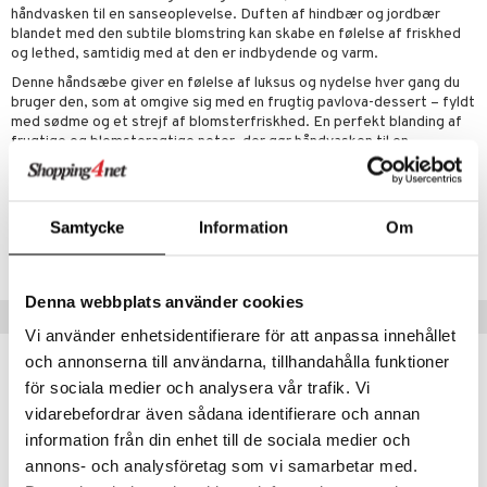
håndvasken til en sanseoplevelse. Duften af hindbær og jordbær
rodukt
rum
cialprodukter
n 2: Eksfoliér
blandet med den subtile blomstring kan skabe en følelse af friskhed
foliering og masker
p
og lethed, samtidig med at den er indbydende og varm.
elingen
æg & Overskæg
n 3: Fugt
tpleje
sh
Denne håndsæbe giver en følelse af luksus og nydelse hver gang du
produkter
bruger den, som at omgive sig med en frugtig pavlova-dessert – fyldt
d- og kropspleje
n
matics Elixir
e
med sødme og et strejf af blomsterfriskhed. En perfekt blanding af
cialprodukter
frugtige og blomsteragtige noter, der gør håndvasken til en
n- og læbepleje
cealer
yx
beskyttelse
nydelsesfuld og forfriskende oplevelse.
lettasker
seprodukter
liner
nique Happy
rin til mænd
Artikelnr.
rum
ndation
nique Happy For Men
bering og rens
Samtycke
Information
Om
CPS02-PQ-500-XX-XX
estift
foliering
gloss
t og beskyttelse
Denna webbplats använder cookies
Tips til dig
liner
Vi använder enhetsidentifierare för att anpassa innehållet
pleje
och annonserna till användarna, tillhandahålla funktioner
euppensler
för sociala medier och analysera vår trafik. Vi
cara
vidarebefordrar även sådana identifierare och annan
information från din enhet till de sociala medier och
nskygge
annons- och analysföretag som vi samarbetar med.
mer