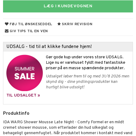
s & Gelé
LÆG I KUNDEVOGNEN
me
y spray
er
FØJ TIL ØNSKESEDDEL
SKRIV REVISION
tlys & Duft til Hjemmet
mbånd
GIV TIPS TIL EN VEN
 de cologne
lskæder
UDSALG - tid til at klikke fundene hjem!
 de parfum
ringe
lsam
apotek
je
dukter
Gør gode kup under vores store UDSALG.
 de toilette
ge
ktroniske produkter
igtscremer
leje
aire
Lige nu er varehuset fyldt med fantastiske
priser på en masse spændende produkter.
vesæt
farve
beringsprodukter
ylotion
ze
me
Udsalget løber frem til og med 31/8 2026 men
tap
n uden sol
n uden sol
er shave balsam
skynd dig - dine yndlingsprodukter kan
spa
hurtigt blive udsolgt!
ampoo
vesæt
odorant
er shave lotion
inser
TIL UDSALGET »
ling
ske
chgelé & sæbe
 de cologne
UE
behør
ncremer
dpleje
 de toilette
Produktinfo
nique
t
IDA WARG Shower Mousse Late Night - Comfy Formel er en mildt
ling
fjerning
vesæt
 10
cremet shower mousse, som efterlader din hud silkeglat og
mål & svar
behageligt gennemfugtet. Når produktet kommer i kontakt med vand
gøring
produkter
n 1: Rens
je