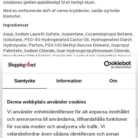
omdannes geléen øjeblikkeligt til et herligt skum.
rodukt
rum
cialprodukter
n 2: Eksfoliér
foliering og masker
p
Med en omfavnende duft af varme krydderier, vanilje og hvide
elingen
blomster.
æg & Overskæg
n 3: Fugt
tpleje
sh
Ingredienser
produkter
d- og kropspleje
n
matics Elixir
e
Aqua, Sodium Laureth Sulfate, Isopentane, Cocamidopropyl Betaine,
cialprodukter
Isobutane, PEG-40 Hydrogenated Castor Oil, Hydrogenated Starch
n- og læbepleje
cealer
yx
beskyttelse
Hydrolysate, Parfum, PEG-120 Methyl Glucose Dioleate, Isopropyl
lettasker
Palmitate, Sodium Chloride, Guar Hydroxypropyltrimonium Chloride,
seprodukter
liner
nique Happy
rin til mænd
Shea Butter Ethyl Esters, Canola Oil, Lactic Acid, Helianthus Annuus
Seed Oil, Disodium EDTA, Linnaea Borealis Extract, Avena Sativa
rum
ndation
nique Happy For Men
bering og rens
(Oat) Kernel Extract, Potassium Sorbate, Tocopherol, Sorbic Acid,
Citric Acid, Linalool, Benzyl Salicylate, Hexyl Cinnamal, Limonene,
estift
foliering
Geraniol.
Samtycke
Information
Om
gloss
t og beskyttelse
liner
Artikelnr.
pleje
Denna webbplats använder cookies
CIW71-8P-200-XX-XX
euppensler
Vi använder enhetsidentifierare för att anpassa innehållet
cara
och annonserna till användarna, tillhandahålla funktioner
Tips til dig
nskygge
för sociala medier och analysera vår trafik. Vi
vidarebefordrar även sådana identifierare och annan
mer