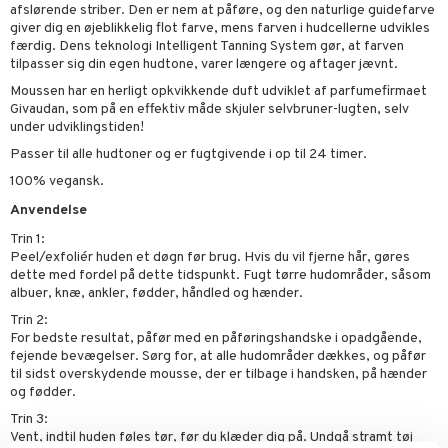
afslørende striber. Den er nem at påføre, og den naturlige guidefarve
rodukt
rum
cialprodukter
giver dig en øjeblikkelig flot farve, mens farven i hudcellerne udvikles
n 2: Eksfoliér
foliering og masker
p
færdig. Dens teknologi Intelligent Tanning System gør, at farven
elingen
æg & Overskæg
tilpasser sig din egen hudtone, varer længere og aftager jævnt.
n 3: Fugt
tpleje
sh
Moussen har en herligt opkvikkende duft udviklet af parfumefirmaet
produkter
d- og kropspleje
n
matics Elixir
e
Givaudan, som på en effektiv måde skjuler selvbruner-lugten, selv
cialprodukter
under udviklingstiden!
n- og læbepleje
cealer
yx
beskyttelse
Passer til alle hudtoner og er fugtgivende i op til 24 timer.
lettasker
seprodukter
liner
nique Happy
rin til mænd
100% vegansk.
rum
ndation
nique Happy For Men
bering og rens
Anvendelse
estift
Trin 1:
foliering
Peel/exfoliér huden et døgn før brug. Hvis du vil fjerne hår, gøres
gloss
t og beskyttelse
dette med fordel på dette tidspunkt. Fugt tørre hudområder, såsom
albuer, knæ, ankler, fødder, håndled og hænder.
liner
pleje
Trin 2:
For bedste resultat, påfør med en påføringshandske i opadgående,
euppensler
fejende bevægelser. Sørg for, at alle hudområder dækkes, og påfør
til sidst overskydende mousse, der er tilbage i handsken, på hænder
cara
og fødder.
nskygge
Trin 3:
Vent, indtil huden føles tør, før du klæder dig på. Undgå stramt tøj
mer