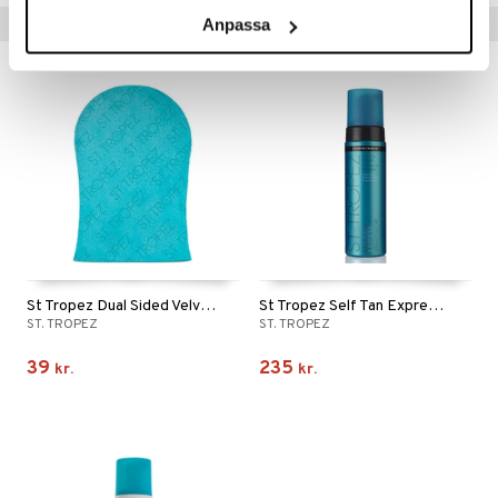
Tips til dig
Anpassa
St Tropez Dual Sided Velvet Luxe Applicator Mitt
St Tropez Self Tan Express Bronzing Mousse
ST. TROPEZ
ST. TROPEZ
39
235
kr.
kr.