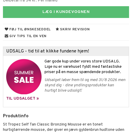
Delbetal fra 54 kr. Per måned
s & Gelé
me
LÆG I KUNDEVOGNEN
y spray
er
tlys & Duft til Hjemmet
mbånd
FØJ TIL ØNSKESEDDEL
SKRIV REVISION
GIV TIPS TIL EN VEN
 de cologne
lskæder
 de parfum
ringe
lsam
apotek
je
dukter
UDSALG - tid til at klikke fundene hjem!
 de toilette
ge
ktroniske produkter
igtscremer
leje
aire
Gør gode kup under vores store UDSALG.
Lige nu er varehuset fyldt med fantastiske
vesæt
farve
beringsprodukter
ylotion
ze
me
priser på en masse spændende produkter.
tap
n uden sol
n uden sol
er shave balsam
spa
Udsalget løber frem til og med 31/8 2026 men
skynd dig - dine yndlingsprodukter kan
ampoo
vesæt
odorant
er shave lotion
inser
hurtigt blive udsolgt!
TIL UDSALGET »
ling
ske
chgelé & sæbe
 de cologne
UE
behør
ncremer
dpleje
 de toilette
nique
t
Produktinfo
ling
fjerning
vesæt
 10
St Tropez Self Tan Classic Bronzing Mousse er en tonet
mål & svar
gøring
produkter
hurtigtørrende mousse, der giver en jævn gyldenbrun hudtone uden
n 1: Rens
je