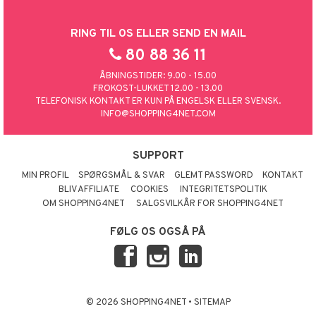
RING TIL OS ELLER SEND EN MAIL
80 88 36 11
ÅBNINGSTIDER: 9.00 - 15.00
FROKOST-LUKKET 12.00 - 13.00
TELEFONISK KONTAKT ER KUN PÅ ENGELSK ELLER SVENSK.
INFO@SHOPPING4NET.COM
SUPPORT
MIN PROFIL
SPØRGSMÅL & SVAR
GLEMT PASSWORD
KONTAKT
BLIV AFFILIATE
COOKIES
INTEGRITETSPOLITIK
OM SHOPPING4NET
SALGSVILKÅR FOR SHOPPING4NET
FØLG OS OGSÅ PÅ
© 2026 SHOPPING4NET
•
SITEMAP