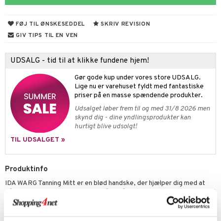
s & Gelé
me
FØJ TIL ØNSKESEDDEL
SKRIV REVISION
y spray
er
GIV TIPS TIL EN VEN
tlys & Duft til Hjemmet
mbånd
UDSALG - tid til at klikke fundene hjem!
 de cologne
lskæder
Gør gode kup under vores store UDSALG.
 de parfum
ringe
lsam
apotek
je
dukter
Lige nu er varehuset fyldt med fantastiske
priser på en masse spændende produkter.
 de toilette
ge
ktroniske produkter
igtscremer
leje
aire
Udsalget løber frem til og med 31/8 2026 men
vesæt
farve
beringsprodukter
ylotion
ze
me
skynd dig - dine yndlingsprodukter kan
hurtigt blive udsolgt!
tap
n uden sol
n uden sol
er shave balsam
spa
TIL UDSALGET »
ampoo
vesæt
odorant
er shave lotion
inser
ling
ske
chgelé & sæbe
 de cologne
UE
Produktinfo
behør
ncremer
dpleje
IDA WARG Tanning Mitt er en blød handske, der hjælper dig med at
 de toilette
nique
påføre brun uden sol-produkter så du får et jævnt og pletfrit resultat!
t
ling
fjerning
vesæt
Handsken kan genbruges.
 10
mål & svar
Anvendelse
gøring
produkter
n 1: Rens
je