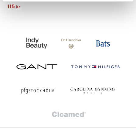
115
kr.
dder