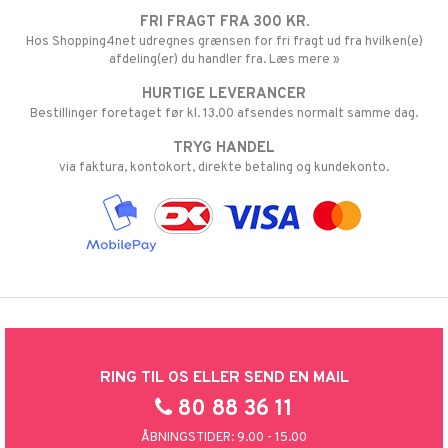
FRI FRAGT FRA 300 KR.
Hos Shopping4net udregnes grænsen for fri fragt ud fra hvilken(e)
afdeling(er) du handler fra. Læs mere »
HURTIGE LEVERANCER
Bestillinger foretaget før kl. 13.00 afsendes normalt samme dag.
TRYG HANDEL
via faktura, kontokort, direkte betaling og kundekonto.
RING TIL OS ELLER SEND EN MAIL
80 88 36 11
ÅBNINGSTIDER: 9.00 - 15.00