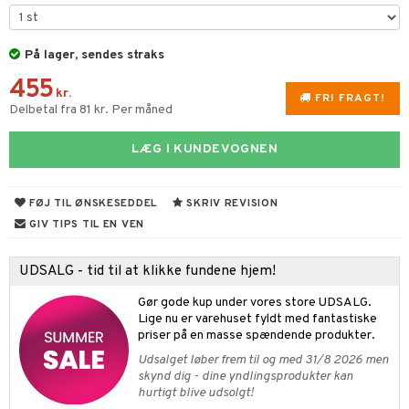
s & Gelé
me
y spray
er
På lager, sendes straks
455
tlys & Duft til Hjemmet
mbånd
kr.
FRI FRAGT!
Delbetal fra 81 kr. Per måned
 de cologne
lskæder
 de parfum
ringe
LÆG I KUNDEVOGNEN
lsam
apotek
je
dukter
 de toilette
ge
ktroniske produkter
igtscremer
leje
aire
FØJ TIL ØNSKESEDDEL
SKRIV REVISION
vesæt
farve
beringsprodukter
ylotion
ze
me
GIV TIPS TIL EN VEN
tap
n uden sol
n uden sol
er shave balsam
spa
UDSALG - tid til at klikke fundene hjem!
ampoo
vesæt
odorant
er shave lotion
inser
Gør gode kup under vores store UDSALG.
ling
ske
chgelé & sæbe
 de cologne
UE
Lige nu er varehuset fyldt med fantastiske
priser på en masse spændende produkter.
behør
ncremer
dpleje
 de toilette
nique
t
Udsalget løber frem til og med 31/8 2026 men
ling
fjerning
vesæt
 10
skynd dig - dine yndlingsprodukter kan
mål & svar
hurtigt blive udsolgt!
gøring
produkter
n 1: Rens
je