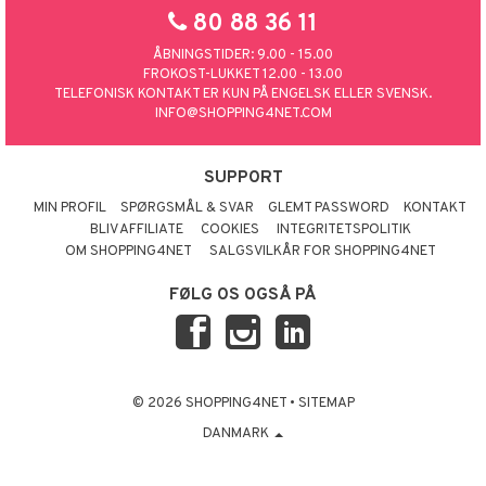
80 88 36 11
ÅBNINGSTIDER: 9.00 - 15.00
FROKOST-LUKKET 12.00 - 13.00
TELEFONISK KONTAKT ER KUN PÅ ENGELSK ELLER SVENSK.
INFO@SHOPPING4NET.COM
SUPPORT
MIN PROFIL
SPØRGSMÅL & SVAR
GLEMT PASSWORD
KONTAKT
BLIV AFFILIATE
COOKIES
INTEGRITETSPOLITIK
OM SHOPPING4NET
SALGSVILKÅR FOR SHOPPING4NET
FØLG OS OGSÅ PÅ
© 2026 SHOPPING4NET
•
SITEMAP
DANMARK