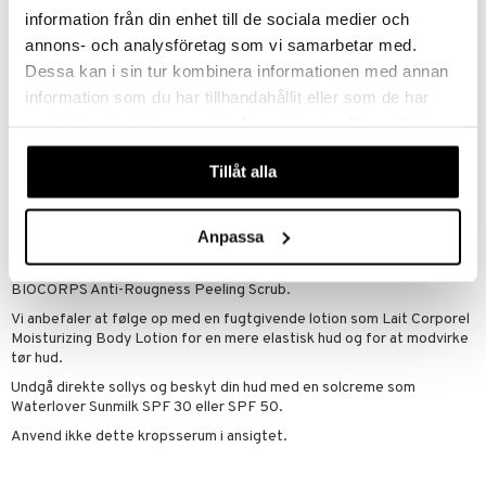
Biocorps Body Serum i kombination med Lait Corporel Body Milk:
information från din enhet till de sociala medier och
****Kosmetoklinisk undersøgelse af 60 kvinder og mænd efter 4 uger.
annons- och analysföretag som vi samarbetar med.
Dessa kan i sin tur kombinera informationen med annan
Anvendelse
information som du har tillhandahållit eller som de har
Hvornår:
samlat in när du har använt deras tjänster. Du godkänner
Daglig påføring - hver morgen eller aften - på ren hud, til behandling af
våra cookies vid fortsatt användande av vår webbplats.
kroppen.
Tillåt alla
Hvordan:
1. Varm en lille mængde serum mellem håndfladerne
2. Påfør på tør eller ujævn hud, der har brug for peeling
Anpassa
3. Massér serumet ind i huden med cirkulære bevægelser
For bedste resultat, eksfolier din hud en til tre gange om ugen med
BIOCORPS Anti-Rougness Peeling Scrub.
Vi anbefaler at følge op med en fugtgivende lotion som Lait Corporel
Moisturizing Body Lotion for en mere elastisk hud og for at modvirke
tør hud.
Undgå direkte sollys og beskyt din hud med en solcreme som
Waterlover Sunmilk SPF 30 eller SPF 50.
Anvend ikke dette kropsserum i ansigtet.