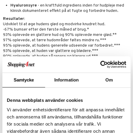
Hyaluronsyre
- en kraftfuld ingrediens inden for hudpleje med
dder
klinisk dokumenteret effekt på at fugte og forbedre huden.
Resultater:
Udviklet til at øge hudens glød og modvirke knudret hud.
-67% bumser efter den første måned af brug.*
93% oplevede en glattere hud og 90% oplevede mere glød.**
97% oplevede, at tørre hudområder føltes mindre ru.***
95% oplevede, at hudens generelle udseende var forbedret.***
93% oplevede, at huden var glattere og blødere.***
90% oplevede, at huden så renere og klarere ud.***
90% oplevede, at huden var mere strålende.***
96% oplevede, at huden var klarere, renere og blødere.***
93% ville anbefale denne hudrutine til en ven.***
91% ønsker at fortsætte med at bruge denne hudrutine.***
Samtycke
Information
Om
Efter 7 dage
reducerer BIOCORPS Anti-Bump Body Serum 3
hudproblemer for akne-udsat hud: Hudorme, papler og mikrocyster.
Efter en måned
reducerer BIOCORPS Anti-Bump Body Serum 5
Denna webbplats använder cookies
hudproblemer for akne-udsat hud: Hudorme, papler, mikrocyster,
Vi använder enhetsidentifierare för att anpassa innehållet
pustler og noduli.****
och annonserna till användarna, tillhandahålla funktioner
*
Klinisk undersøgelse af 40 kvinder og mænd efter 4 uger.
**Selvvurdering af 60 kvinder og mænd efter 4 uger.
för sociala medier och analysera vår trafik. Vi
***
Selvvurdering af 60 kvinder efter 4 uger. Kvinder, der brugte
vidarebefordrar även sådana identifierare och annan