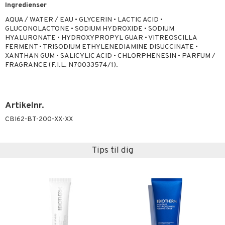
Ingredienser
AQUA / WATER / EAU • GLYCERIN • LACTIC ACID •
GLUCONOLACTONE • SODIUM HYDROXIDE • SODIUM
HYALURONATE • HYDROXYPROPYL GUAR • VITREOSCILLA
FERMENT • TRISODIUM ETHYLENEDIAMINE DISUCCINATE •
XANTHAN GUM • SALICYLIC ACID • CHLORPHENESIN • PARFUM /
FRAGRANCE (F.I.L. N70033574/1).
Artikelnr.
CBI62-BT-200-XX-XX
Tips til dig