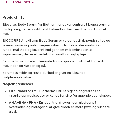
TIL UDSALGET »
rodukt
rum
cialprodukter
n 2: Eksfoliér
foliering og masker
p
elingen
æg & Overskæg
n 3: Fugt
tpleje
sh
Produktinfo
produkter
Biocorps Body Serum fra Biotherm er et koncentreret kropsserum til
d- og kropspleje
n
matics Elixir
e
daglig brug, der er skabt til at behandle ruhed, matthed og knudret
cialprodukter
hud.
n- og læbepleje
cealer
yx
beskyttelse
BIOCORPS Anti-Bump Body Serum er velegnet til akne-udsat hud og
lettasker
seprodukter
liner
nique Happy
rin til mænd
leverer kemiske peeling-egenskaber til hudpleje, der modvirker
ruhed, matthed og knudret hud gennem en kombination af
rum
ndation
nique Happy For Men
bering og rens
ingredienser, der er almindeligt anvendt i ansigtspleje.
estift
foliering
Serumets hurtigt absorberende formel gør det muligt at fugte din
hud, inden du klæder dig på.
gloss
t og beskyttelse
Serumets milde og friske duftnoter giver en luksuriøs
hudplejeoplevelse.
liner
pleje
Nøgleingredienser:
euppensler
Life PlanktonTM
- Biotherms unikke signaturingrediens af
cara
naturlig oprindelse, der er kendt for sine foryngende egenskaber.
AHA+BHA+PHA
- En ideel trio af syrer, der arbejder på
nskygge
overfladen og bidrager til at give huden en mere jævn og sundere
glød.
mer