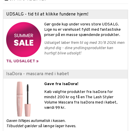
sh
produkter
d- og kropspleje
n
matics Elixir
e
UDSALG - tid til at klikke fundene hjem!
cialprodukter
n- og læbepleje
cealer
yx
beskyttelse
Gør gode kup under vores store UDSALG.
lettasker
seprodukter
liner
Lige nu er varehuset fyldt med fantastiske
nique Happy
rin til mænd
priser på en masse spændende produkter.
rum
ndation
nique Happy For Men
bering og rens
Udsalget løber frem til og med 31/8 2026 men
skynd dig - dine yndlingsprodukter kan
estift
foliering
hurtigt blive udsolgt!
gloss
t og beskyttelse
TIL UDSALGET »
liner
pleje
IsaDora - mascara med i købet
euppensler
Gave fra IsaDora!
cara
Køb valgfrie produkter fra IsaDora for
mindst 200 kr og få en The Lash Styler
nskygge
Volume Mascara fra IsaDora med i købet,
værdi 99 kr.
mer
dder
Gaven tilføjes automatisk i kassen.
Tilbuddet gælder så længe lager haves.