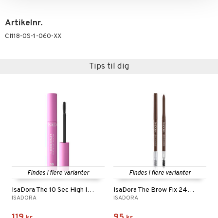
Artikelnr.
CI118-0S-1-060-XX
Tips til dig
Findes i flere varianter
Findes i flere varianter
IsaDora The 10 Sec High Impact Length Mascara
IsaDora The Brow Fix 24h Pencil Longwear
ISADORA
ISADORA
119
95
kr.
kr.