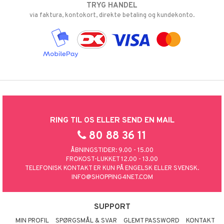
TRYG HANDEL
via faktura, kontokort, direkte betaling og kundekonto.
RING TIL OS ELLER SEND EN MAIL
80 88 36 11
ÅBNINGSTIDER: 9.00 - 15.00
FROKOST-LUKKET 12.00 - 13.00
TELEFONISK KONTAKT ER KUN PÅ ENGELSK ELLER SVENSK.
INFO@SHOPPING4NET.COM
SUPPORT
MIN PROFIL
SPØRGSMÅL & SVAR
GLEMT PASSWORD
KONTAKT