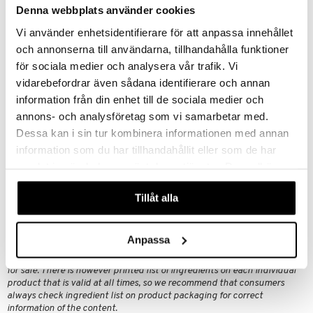
Denna webbplats använder cookies
Anvendelse
Vi använder enhetsidentifierare för att anpassa innehållet
Påfør direkte på øjenlågene. Brug fingrene eller vores Eyeshadow
och annonserna till användarna, tillhandahålla funktioner
Brush til at udjævne og blende produktet umiddelbart efter påføring,
för sociala medier och analysera vår trafik. Vi
inden det sætter sig. Resultatet er en smuk skygge, der holder hele
dagen.
vidarebefordrar även sådana identifierare och annan
information från din enhet till de sociala medier och
Ingredienser
annons- och analysföretag som vi samarbetar med.
TRISILOXANE, DIMETHICONE, TRIMETHYLSILOXYSILICATE, MICA,
OCTYLDODECANOL, PHENYLISOPROPYL DIMETHICONE,
Dessa kan i sin tur kombinera informationen med annan
POLYETHYLENE, SILICA, CERA MICROCRISTALLINA,
information som du har tillhandahållit eller som de har
HYDROGENATED MICROCRYSTALLINE WAX,
samlat in när du har använt deras tjänster. Du godkänner
POLYHYDROXYSTEARIC ACID, PARAFFIN, DISTEARDIMONIUM
HECTORITE, PROPYLENE CARBONATE, TOCOPHERYL ACETATE,
våra cookies vid fortsatt användande av vår webbplats.
[+/-: CI 77891, CI 19140, CI 77491, CI 42090].
Tillåt alla
Disclaimer
This list of ingredients represents the formulation that is currently
Anpassa
being supplied by us as a manufacturer, please note that it does not
take into consideration possible previous/alternative versions available
for sale. There is however printed list of ingredients on each individual
product that is valid at all times, so we recommend that consumers
always check ingredient list on product packaging for correct
information of the content.