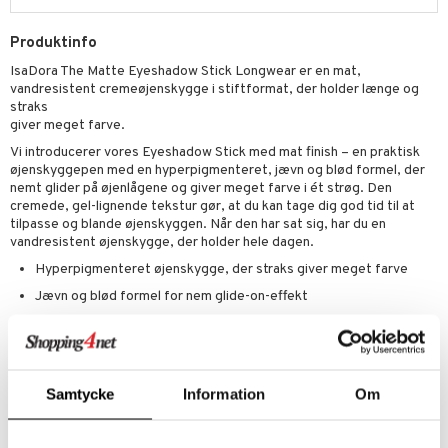
Produktinfo
IsaDora The Matte Eyeshadow Stick Longwear er en mat,
vandresistent cremeøjenskygge i stiftformat, der holder længe og
straks
giver meget farve.
Vi introducerer vores Eyeshadow Stick med mat finish – en praktisk
øjenskyggepen med en hyperpigmenteret, jævn og blød formel, der
nemt glider på øjenlågene og giver meget farve i ét strøg. Den
cremede, gel-lignende tekstur gør, at du kan tage dig god tid til at
tilpasse og blande øjenskyggen. Når den har sat sig, har du en
vandresistent øjenskygge, der holder hele dagen.
Hyperpigmenteret øjenskygge, der straks giver meget farve
Jævn og blød formel for nem glide-on-effekt
Vandresistent, transfer-proof og holder hele dagen
Byggelig og blendbar
Praktisk stiftformat
Samtycke
Information
Om
CRUELTY FREE. OFTALMOLOGISK TESTET. UDEN PARFUME.
VEGAN-VENLIG