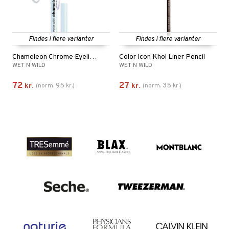
Findes i flere varianter
Findes i flere varianter
Chameleon Chrome Eyeliner
Color Icon Khol Liner Pencil
WET N WILD
WET N WILD
72
27
95
35
kr.
(
norm.
kr.
)
kr.
(
norm.
kr.
)