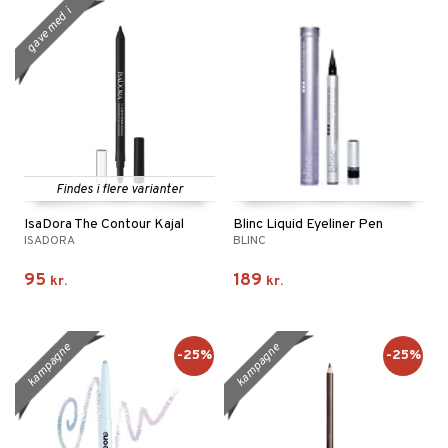
g
a
v
m
e
d
i
k
ø
b
e
t
e
!
Findes i flere varianter
IsaDora The Contour Kajal
Blinc Liquid Eyeliner Pen
ISADORA
BLINC
95
189
kr.
kr.
kampagne
kampagne
-25%
-25%