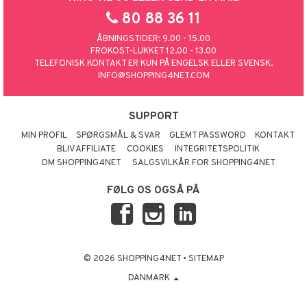
80 88 36 11
ÅBNINGSTIDER: 9.00 - 15.00
FROKOST-LUKKET 12.00 - 13.00
TELEFONISK KONTAKT ER KUN PÅ ENGELSK ELLER SVENSK.
INFO@SHOPPING4NET.COM
SUPPORT
MIN PROFIL
SPØRGSMÅL & SVAR
GLEMT PASSWORD
KONTAKT
BLIV AFFILIATE
COOKIES
INTEGRITETSPOLITIK
OM SHOPPING4NET
SALGSVILKÅR FOR SHOPPING4NET
FØLG OS OGSÅ PÅ
© 2026 SHOPPING4NET
•
SITEMAP
DANMARK