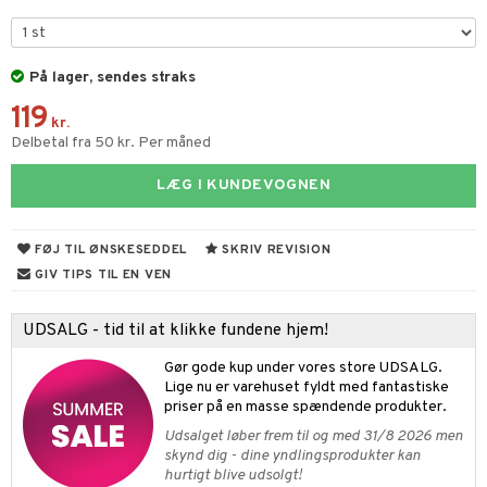
sh
produkter
d- og kropspleje
n
matics Elixir
e
cialprodukter
n- og læbepleje
cealer
yx
beskyttelse
På lager, sendes straks
lettasker
seprodukter
119
liner
nique Happy
rin til mænd
kr.
Delbetal fra 50 kr. Per måned
rum
ndation
nique Happy For Men
bering og rens
estift
LÆG I KUNDEVOGNEN
foliering
gloss
t og beskyttelse
FØJ TIL ØNSKESEDDEL
SKRIV REVISION
liner
pleje
GIV TIPS TIL EN VEN
euppensler
UDSALG - tid til at klikke fundene hjem!
cara
Gør gode kup under vores store UDSALG.
nskygge
Lige nu er varehuset fyldt med fantastiske
priser på en masse spændende produkter.
mer
Udsalget løber frem til og med 31/8 2026 men
dder
skynd dig - dine yndlingsprodukter kan
hurtigt blive udsolgt!