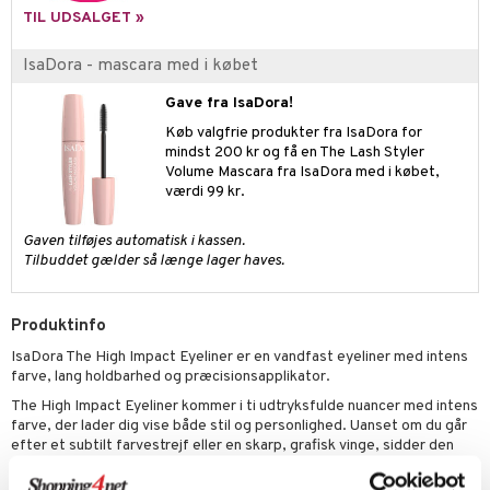
TIL UDSALGET »
IsaDora - mascara med i købet
Gave fra IsaDora!
Køb valgfrie produkter fra IsaDora for
mindst 200 kr og få en The Lash Styler
Volume Mascara fra IsaDora med i købet,
værdi 99 kr.
Gaven tilføjes automatisk i kassen.
Tilbuddet gælder så længe lager haves.
Produktinfo
IsaDora The High Impact Eyeliner er en vandfast eyeliner med intens
farve, lang holdbarhed og præcisionsapplikator.
The High Impact Eyeliner kommer i ti udtryksfulde nuancer med intens
farve, der lader dig vise både stil og personlighed. Uanset om du går
efter et subtilt farvestrejf eller en skarp, grafisk vinge, sidder den
hurtigtørrende og klatfri formel på plads – selv gennem sved, vand og
fugt. Den præcise dip-liner glider blødt over huden uden at trække,