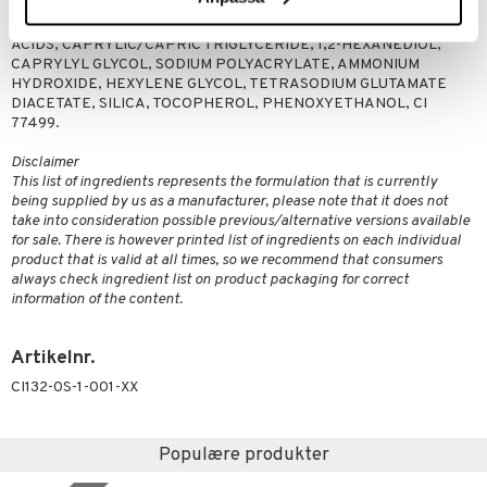
ETHYLHEXYLGLYCERIN, POLYMETHYL METHACRYLATE, PEG-6
CAPRYLIC/CAPRIC GLYCERIDES, SODIUM COCOYL APPLE AMINO
ACIDS, CAPRYLIC/CAPRIC TRIGLYCERIDE, 1,2-HEXANEDIOL,
CAPRYLYL GLYCOL, SODIUM POLYACRYLATE, AMMONIUM
HYDROXIDE, HEXYLENE GLYCOL, TETRASODIUM GLUTAMATE
DIACETATE, SILICA, TOCOPHEROL, PHENOXYETHANOL, CI
77499.
Disclaimer
This list of ingredients represents the formulation that is currently
being supplied by us as a manufacturer, please note that it does not
take into consideration possible previous/alternative versions available
for sale. There is however printed list of ingredients on each individual
product that is valid at all times, so we recommend that consumers
always check ingredient list on product packaging for correct
information of the content.
Artikelnr.
CI132-0S-1-001-XX
Populære produkter