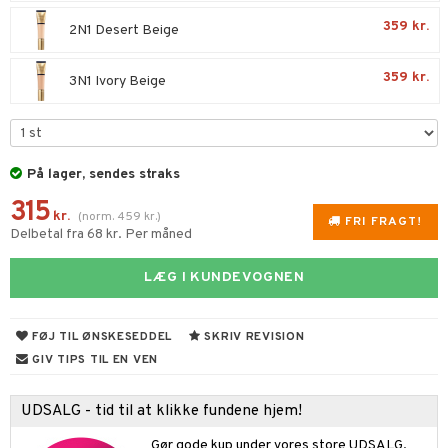
359 kr.
2N1 Desert Beige
359 kr.
3N1 Ivory Beige
På lager, sendes straks
315
kr.
(
norm.
459
kr.
)
FRI FRAGT!
Delbetal fra 68 kr. Per måned
LÆG I KUNDEVOGNEN
FØJ TIL ØNSKESEDDEL
SKRIV REVISION
GIV TIPS TIL EN VEN
UDSALG - tid til at klikke fundene hjem!
Gør gode kup under vores store UDSALG.