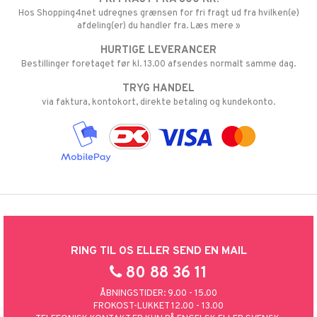
Hos Shopping4net udregnes grænsen for fri fragt ud fra hvilken(e)
afdeling(er) du handler fra. Læs mere »
HURTIGE LEVERANCER
Bestillinger foretaget før kl. 13.00 afsendes normalt samme dag.
TRYG HANDEL
via faktura, kontokort, direkte betaling og kundekonto.
RING TIL OS ELLER SEND EN MAIL
80 88 36 11
ÅBNINGSTIDER: 9.00 - 15.00
FROKOST-LUKKET 12.00 - 13.00