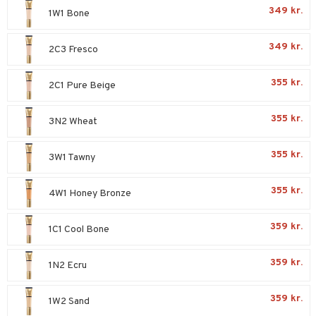
p
349 kr.
elingen
1W1 Bone
æg & Overskæg
n 3: Fugt
tpleje
sh
produkter
d- og kropspleje
349 kr.
n
matics Elixir
e
2C3 Fresco
cialprodukter
n- og læbepleje
cealer
yx
beskyttelse
355 kr.
2C1 Pure Beige
lettasker
seprodukter
liner
nique Happy
rin til mænd
355 kr.
rum
ndation
nique Happy For Men
3N2 Wheat
bering og rens
estift
foliering
355 kr.
3W1 Tawny
gloss
t og beskyttelse
355 kr.
liner
4W1 Honey Bronze
pleje
euppensler
359 kr.
1C1 Cool Bone
cara
359 kr.
nskygge
1N2 Ecru
mer
359 kr.
1W2 Sand
dder