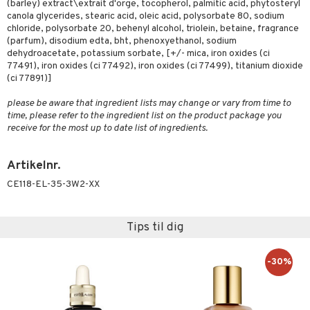
(barley) extract\extrait d'orge, tocopherol, palmitic acid, phytosteryl
canola glycerides, stearic acid, oleic acid, polysorbate 80, sodium
chloride, polysorbate 20, behenyl alcohol, triolein, betaine, fragrance
(parfum), disodium edta, bht, phenoxyethanol, sodium
dehydroacetate, potassium sorbate, [+/- mica, iron oxides (ci
77491), iron oxides (ci 77492), iron oxides (ci 77499), titanium dioxide
(ci 77891)]
please be aware that ingredient lists may change or vary from time to
time, please refer to the ingredient list on the product package you
receive for the most up to date list of ingredients.
Artikelnr.
CE118-EL-35-3W2-XX
Tips til dig
-30%