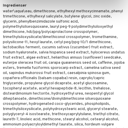
Ingredienser
water\aqua\eau, dimethicone, ethylhexyl methoxycinnamate, phenyl
trimethicone, ethylhexyl salicylate, butylene glycol, zinc oxide,
glycerin, phenylbenzimidazole sulfonic acid,
polymethylsilsesquioxane, lauryl peg-9 polydimethylsiloxyethyl
dimethicone, hdi/ppg/polycaprolactone crosspolymer,
trimethylsiloxysilicate/dimethiconol crosspolymer, tromethamine,
polysilicone-11, hexyl laurate, cetyl peg/ppg-10/1 dimethicone,
lactobacillus ferment, cucumis sativus (cucumber) fruit extract,
sodium hyaluronate, salvia hispanica seed extract, hylocereus undatus
fruit extract, algae extract, helianthus annuus (sunflower) seedcake,
euterpe oleracea fruit oil, carapa guaianensis seed oil, caffeine, jojoba
esters, tremella fuciformis sporocarp extract, camelina sativa seed
oil, sapindus mukorossi fruit extract, caesalpinia spinosa gum,
copaifera officinalis (balsam copaiba) resin, caprylic/capric
triglyceride, propylene glycol dicaprate, acetyl glucosamine,
tocopheryl acetate, acetyl hexapeptide-8, lecithin, trehalose,
disteardimonium hectorite, hydroxyethyl urea, neopentyl glycol
diheptanoate, dimethicone/divinyldimethicone silsesquioxane
crosspolymer, hydrogenated coco-glycerides, phospholipids,
trimethylsiloxysilicate, polyhydroxystearic acid, glyceryl stearate,
polyglyceryl-4 isostearate, triethoxycaprylylsilane, triethyl citrate,
laureth-7, linoleic acid, methicone, stearyl alcohol, cetearyl alcohol,
ammonium polyacryloyldimethyl taurate, silica, hordeum vulgare