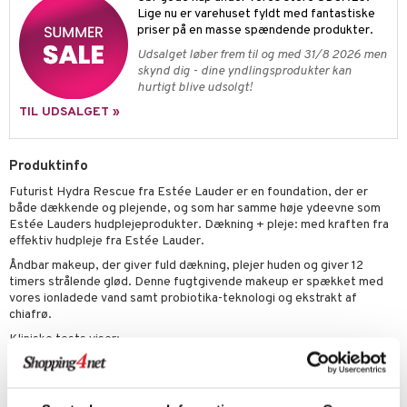
Lige nu er varehuset fyldt med fantastiske
priser på en masse spændende produkter.
Udsalget løber frem til og med 31/8 2026 men
skynd dig - dine yndlingsprodukter kan
hurtigt blive udsolgt!
TIL UDSALGET »
Produktinfo
Futurist Hydra Rescue fra Estée Lauder er en foundation, der er
både dækkende og plejende, og som har samme høje ydeevne som
Estée Lauders hudplejeprodukter. Dækning + pleje: med kraften fra
effektiv hudpleje fra Estée Lauder.
Åndbar makeup, der giver fuld dækning, plejer huden og giver 12
timers strålende glød. Denne fugtgivende makeup er spækket med
vores ionladede vand samt probiotika-teknologi og ekstrakt af
chiafrø.
Kliniske tests viser:
LINDRER
synlig rødme og irritation.
BESKYTTER
mod forurening med antioxidanter.