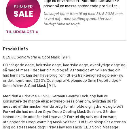
sh
Lige nu er varehuset fyldt med fantastiske
priser på en masse spændende produkter.
produkter
d- og kropspleje
n
matics Elixir
e
Udsalget løber frem til og med 31/8 2026 men
cialprodukter
n- og læbepleje
skynd dig - dine yndlingsprodukter kan
cealer
yx
beskyttelse
hurtigt blive udsolgt!
lettasker
seprodukter
liner
nique Happy
rin til mænd
TIL UDSALGET »
rum
ndation
nique Happy For Men
bering og rens
Produktinfo
estift
foliering
GESKE Sonic Warm & Cool Mask | 9-i-1
gloss
t og beskyttelse
Du har gode dage, hektiske dage, kaotiske dage, eventyrlige dage og
liner
pleje
så meget mere - det har din hud også! Afhængigt af hvilken dag din
hud har haft, kan den have brug for lidt ekstra kærlighed og pleje - nu
euppensler
er det nemt med 2022's Cosmoprof-belønnede SmartAppGuided™
Sonic Warm & Cool Mask | 9 i 1.
cara
Med den AI-drevne GESKE German Beauty Tech-app kan du
nskygge
konsultere de mange ekspertvideo-sessioner om, hvordan du får
mest ud af din maske. Har du brug for at holde dig hydreret og blød?
mer
Forkæl din hud med en Cryo Deep Cooling Mask Session. Går den
isnende kulde udenfor ind i marven? Forkæl dig selv med en varm
dder
afslappende Deep Warming Mask Session. Tid til at slappe af efter en
lang og stressende dag? Prøv Flawless Facial LED Sonic Massage