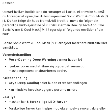
Session.
Uanset hvilken hudtilstand du forsøger at tackle, eller hvilke hudmål
du forsøger at opnå, har du løsningen med Sonic Warm & Cool Mask | 9
i 1. Du kan følge din huds fremskridt i realtid, mens du følger din
personlige hudplejerutine på GESKE German Beauty Tech App. The
Sonic Warm & Cool Mask | 9 i 1 tager sig af følgende områder af din
hud:
Geske Sonic Warm & Cool Mask | 9 i 1 arbejder med flere hudteknikker
samtidigt:
Varmebehandling
Pore-Opening Deep Warming
varmer huden let
hjælper porer med at åbne sig og gør, at serum og
maskeingredienser absorberes bedre.
Kølebehandling
Cryo Deep Cooling
køler huden efter behandlingen
kan mindske hævelse og gøre porerne mindre.
LED-lys
masken har
8 forskellige LED-farver
forskellige farver kan hjælpe mod eksempelvis rynker, akne eller