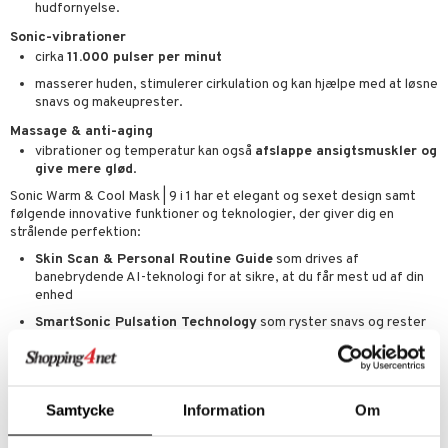
hudfornyelse.
Sonic-vibrationer
cirka
11.000 pulser per minut
masserer huden, stimulerer cirkulation og kan hjælpe med at løsne
snavs og makeuprester.
Massage & anti-aging
vibrationer og temperatur kan også
afslappe ansigtsmuskler og
give mere glød
.
Sonic Warm & Cool Mask | 9 i 1 har et elegant og sexet design samt
følgende innovative funktioner og teknologier, der giver dig en
strålende perfektion:
Skin Scan & Personal Routine Guide
som drives af
banebrydende AI-teknologi for at sikre, at du får mest ud af din
enhed
SmartSonic Pulsation Technology
som ryster snavs og rester
løs
Cryo Deep Cooling Revitalizing Technology
som mindsker
hævelser og giver huden energi
Samtycke
Information
Om
Youthful Glow Massage Technology
– et mirakel i 3 niveauer,
der løfter, strammer og toner