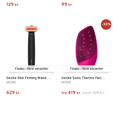
129
99
kr.
kr.
-33%
Findes i flere varianter
Findes i flere varianter
Geske Skin Firming Wand | 7 in 1
Geske Sonic Thermo Facial Brush & Facelift 8 in 1
GESKE
GESKE
629
419
629
kr.
fra
kr.
(
norm.
kr.
)