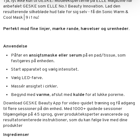
Tja, lyt ikke kun til GESKE! Modeeksperterne på ELLE Magazine har
anbefalet GESKE som ELLE No.1 Beauty Innovation. Lad den
resulterende silkebløde hud tale for sig selv - få din Sonic Warm &
Cool Mask | 9 i 1 nu!
Perfekt mod fine linjer, mørke rande, hævelser og urenheder.
Anvendelse
Påfør en
ansigtsmaske eller serum
på en pad/tissue, som
fastgøres på enheden.
Start apparatet og vælg intensitet.
Vælg LED-farve.
Massér ansigtet i cirkler.
Begynd med
varme
, afslut med
kulde
for at lukke porerne.
Download GESKE Beauty App for video-guidet træning og få adgang
til flere sessioner på din enhed. Med 1000+ guidede sessioner
tilgængelige på 45 sprog, giver produkteksperter avancerede og
resultatorienterede instruktioner, som du kan følge live med dine
produkter
Ingredienser