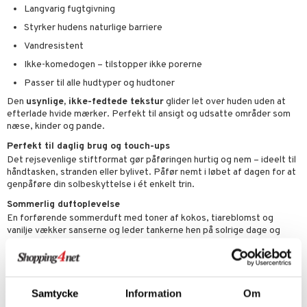
Langvarig fugtgivning
Styrker hudens naturlige barriere
Vandresistent
Ikke-komedogen – tilstopper ikke porerne
Passer til alle hudtyper og hudtoner
Den
usynlige, ikke-fedtede tekstur
glider let over huden uden at
efterlade hvide mærker. Perfekt til ansigt og udsatte områder som
næse, kinder og pande.
Perfekt til daglig brug og touch-ups
Det rejsevenlige stiftformat gør påføringen hurtig og nem – ideelt til
håndtasken, stranden eller bylivet. Påfør nemt i løbet af dagen for at
genpåføre din solbeskyttelse i ét enkelt trin.
Sommerlig duftoplevelse
En forførende sommerduft med toner af kokos, tiareblomst og
vanilje vækker sanserne og leder tankerne hen på solrige dage og
varme strande.
Dermatologisk testet. Testet i marine miljøer.
Anvendelse
Samtycke
Information
Om
Påfør rigeligt før soleksponering på ansigtet og/eller udsatte