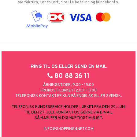
via faktura, kontokort, direkte betaling og kundekonto.
RING TIL OS ELLER SEND EN MAIL
80 88 36 11
ÅBNINGSTIDER: 9.00 - 15.00
FROKOST-LUKKET 12.00 - 13.00
TELEFONISK KONTAKT ER KUN PÅ ENGELSK ELLER SVENSK.
TELEFONISK KUNDESERVICE HOLDER LUKKET FRA DEN 29. JUNI
TIL DEN 27. JULI. KONTAKT OS GERNE VIA E-MAIL
SÅ HJÆLPER VI DIG HURTIGST MULIGT.
INFO@SHOPPING4NET.COM