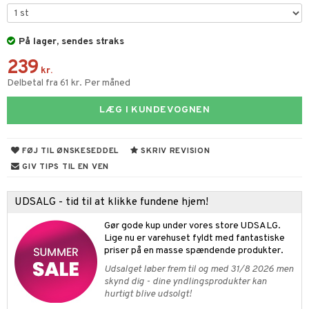
s & Gelé
cealer
bepensel
gle
n uden sol
tlys & Duft til Hjemmet
mbånd
vet dagcreme
bepomade
stige negle
ne
odorant
 de cologne
lskæder
På lager, sendes straks
239
ndation
estift
lelak
liner / Kajal
behør
chgelé & sæbe
 de parfum
ringe
lsam
apotek
je
dukter
kr.
Delbetal fra 61 kr. Per måned
mer
gloss
lelakfjerner
ske øjenvipper
keup
pleje
 de toilette
ge
ktroniske produkter
igtscremer
leje
aire
LÆG I KUNDEVOGNEN
dder
lepleje
cara
igt
t Set
vesæt
farve
beringsprodukter
ylotion
ze
me
uge
behør
nbryn
cetter
dpleje
tap
n uden sol
n uden sol
er shave balsam
spa
FØJ TIL ØNSKESEDDEL
SKRIV REVISION
nskygge
fjerning
ampoo
vesæt
odorant
er shave lotion
inser
GIV TIPS TIL EN VEN
pepleje
psolie
ling
ske
chgelé & sæbe
 de cologne
UE
UDSALG - tid til at klikke fundene hjem!
 & Barn
behør
ncremer
dpleje
 de toilette
nique
t
Gør gode kup under vores store UDSALG.
ling
ling
fjerning
vesæt
 10
Lige nu er varehuset fyldt med fantastiske
mål & svar
priser på en masse spændende produkter.
produkter
gøring
produkter
n 1: Rens
je
Udsalget løber frem til og med 31/8 2026 men
rodukt
cialprodukter
rum
cialprodukter
skynd dig - dine yndlingsprodukter kan
n 2: Eksfoliér
foliering og masker
p
hurtigt blive udsolgt!
elingen
æg & Overskæg
n 3: Fugt
tpleje