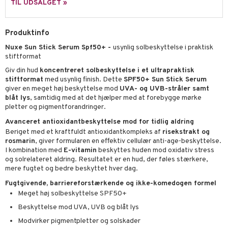
sh
TIL UDSALGET »
produkter
d- og kropspleje
n
matics Elixir
e
cialprodukter
Produktinfo
n- og læbepleje
cealer
yx
beskyttelse
lettasker
Nuxe Sun Stick Serum Spf50+ -
usynlig solbeskyttelse i praktisk
seprodukter
liner
nique Happy
rin til mænd
stiftformat
rum
ndation
nique Happy For Men
bering og rens
Giv din hud
koncentreret solbeskyttelse i et ultrapraktisk
stiftformat
med usynlig finish. Dette
SPF50+ Sun Stick Serum
estift
foliering
giver en meget høj beskyttelse mod
UVA- og UVB-stråler samt
blåt lys
, samtidig med at det hjælper med at forebygge mørke
gloss
t og beskyttelse
pletter og pigmentforandringer.
liner
Avanceret antioxidantbeskyttelse mod for tidlig aldring
pleje
Beriget med et kraftfuldt antioxidantkompleks af
risekstrakt og
euppensler
rosmarin
, giver formularen en effektiv cellulær anti-age-beskyttelse.
I kombination med
E-vitamin
beskyttes huden mod oxidativ stress
cara
og solrelateret aldring. Resultatet er en hud, der føles stærkere,
mere fugtet og bedre beskyttet hver dag.
nskygge
Fugtgivende, barriereforstærkende og ikke-komedogen formel
mer
Meget høj solbeskyttelse SPF50+
Beskyttelse mod UVA, UVB og blåt lys
dder
Modvirker pigmentpletter og solskader