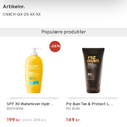
Artikelnr.
CNXCH-QX-25-XX-XX
Populære produkter
-26%
SPF 30 Waterlover Hydrating Sun Milk
Piz Buin Tan & Protect Lotion SPF 30
BIOTHERM
PIZ BUIN
199
149
269
kr.
(
norm.
kr.
)
kr.