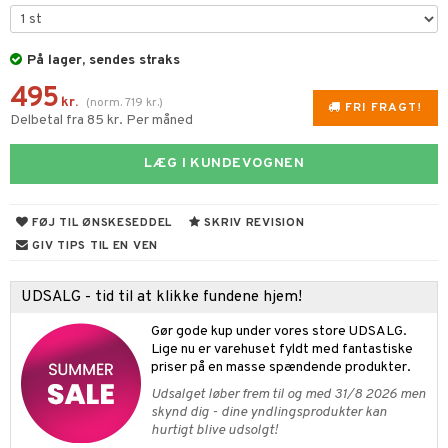
s & Gelé
cealer
bepensel
gle
n uden sol
tlys & Duft til Hjemmet
mbånd
vet dagcreme
bepomade
stige negle
ne
odorant
 de cologne
lskæder
På lager, sendes straks
495
ndation
estift
lelak
liner / Kajal
behør
chgelé & sæbe
 de parfum
ringe
lsam
apotek
je
dukter
kr.
(
norm.
719
kr.
)
FRI FRAGT!
Delbetal fra 85 kr. Per måned
mer
gloss
lelakfjerner
ske øjenvipper
keup
pleje
 de toilette
ge
ktroniske produkter
igtscremer
leje
aire
dder
lepleje
cara
igt
t Set
vesæt
LÆG I KUNDEVOGNEN
farve
beringsprodukter
ylotion
ze
me
uge
behør
nbryn
cetter
dpleje
tap
n uden sol
n uden sol
er shave balsam
spa
FØJ TIL ØNSKESEDDEL
SKRIV REVISION
nskygge
fjerning
ampoo
vesæt
odorant
er shave lotion
inser
GIV TIPS TIL EN VEN
pepleje
psolie
ling
ske
chgelé & sæbe
 de cologne
UE
UDSALG - tid til at klikke fundene hjem!
 & Barn
behør
ncremer
dpleje
 de toilette
nique
t
Gør gode kup under vores store UDSALG.
ling
ling
fjerning
vesæt
 10
Lige nu er varehuset fyldt med fantastiske
mål & svar
produkter
priser på en masse spændende produkter.
gøring
produkter
n 1: Rens
je
rodukt
Udsalget løber frem til og med 31/8 2026 men
cialprodukter
rum
cialprodukter
n 2: Eksfoliér
foliering og masker
skynd dig - dine yndlingsprodukter kan
p
elingen
hurtigt blive udsolgt!
æg & Overskæg
n 3: Fugt
tpleje