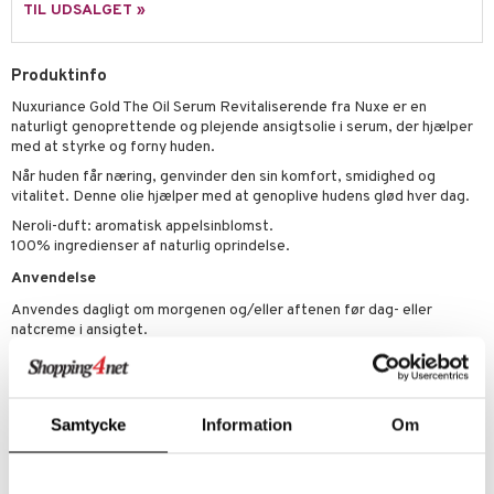
sh
TIL UDSALGET »
produkter
d- og kropspleje
n
matics Elixir
e
cialprodukter
n- og læbepleje
cealer
Produktinfo
yx
beskyttelse
lettasker
Nuxuriance Gold The Oil Serum Revitaliserende fra Nuxe er en
seprodukter
liner
nique Happy
rin til mænd
naturligt genoprettende og plejende ansigtsolie i serum, der hjælper
med at styrke og forny huden.
rum
ndation
nique Happy For Men
bering og rens
Når huden får næring, genvinder den sin komfort, smidighed og
estift
foliering
vitalitet. Denne olie hjælper med at genoplive hudens glød hver dag.
gloss
Neroli-duft: aromatisk appelsinblomst.
t og beskyttelse
100% ingredienser af naturlig oprindelse.
liner
pleje
Anvendelse
euppensler
Anvendes dagligt om morgenen og/eller aftenen før dag- eller
natcreme i ansigtet.
cara
Ingredienser
nskygge
SIMMONDSIA CHINENSIS (JOJOBA) SEED OIL*, SESAMUM INDICUM
mer
(SESAME) SEED OIL*, MACADAMIA INTEGRIFOLIA SEED OIL*,
Samtycke
Information
Om
PERSEA GRATISSIMA (AVOCADO) OIL*,
dder
OLEIC/LINOLEIC/LINOLENIC POLYGLYCERIDES,
PARFUM/FRAGRANCE, BRASSICA CAMPESTRIS (RAPESEED)
SEED OIL*, TOCOPHEROL, HELIANTHUS ANNUUS (SUNFLOWER)