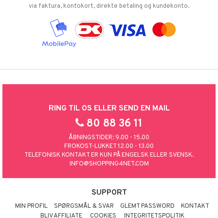
via faktura, kontokort, direkte betaling og kundekonto.
RING TIL OS ELLER SEND EN MAIL
80 88 36 11
ÅBNINGSTIDER: 9.00 - 15.00
FROKOST-LUKKET 12.00 - 13.00
TELEFONISK KONTAKT ER KUN PÅ ENGELSK ELLER SVENSK.
INFO@SHOPPING4NET.COM
SUPPORT
MIN PROFIL
SPØRGSMÅL & SVAR
GLEMT PASSWORD
KONTAKT
BLIV AFFILIATE
COOKIES
INTEGRITETSPOLITIK