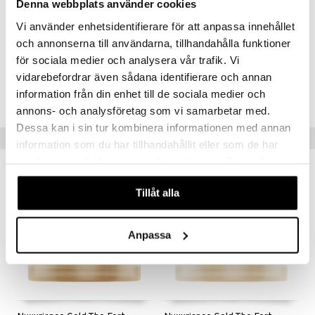
Denna webbplats använder cookies
SEED OIL, POLYGLYCERYL-3 DIISOSTEARATE, ORYZA SATIVA
(RICE) EXTRACT, ORYZA SATIVA (RICE) GERM EXTRACT,
Vi använder enhetsidentifierare för att anpassa innehållet
LINALOOL, LIMONENE, CITRAL, GERANIOL [N5002/A].
och annonserna till användarna, tillhandahålla funktioner
för sociala medier och analysera vår trafik. Vi
Artikelnr.
vidarebefordrar även sådana identifierare och annan
information från din enhet till de sociala medier och
CNU96-QX-30-XX-XX
annons- och analysföretag som vi samarbetar med.
Dessa kan i sin tur kombinera informationen med annan
Tips til dig
information som du har tillhandahållit eller som de har
samlat in när du har använt deras tjänster. Du godkänner
-32%
-32%
våra cookies vid fortsatt användande av vår webbplats.
Tillåt alla
Anpassa