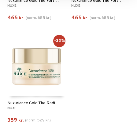
Nuxuriance Gold The Fortifying Night Balm - Dry
Nuxuriance Gold The Fortifying Oil Cream - Dry
NUXE
NUXE
465
465
685
685
kr.
(
norm.
kr.
)
kr.
(
norm.
kr.
)
-32%
Nuxuriance Gold The Radiance Eye Balm
NUXE
359
529
kr.
(
norm.
kr.
)