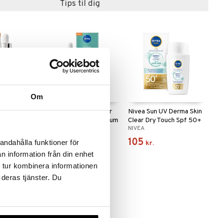
Tips til dig
Om
 Expert
Nivea Derma Skin Clear
Nivea Sun UV Derma Skin
 C Serum
Rebalance & Clear Serum
Clear Dry Touch Spf 50+
NIVEA
NIVEA
99
105
andahålla funktioner för
kr.
kr.
n information från din enhet
 tur kombinera informationen
 deras tjänster. Du