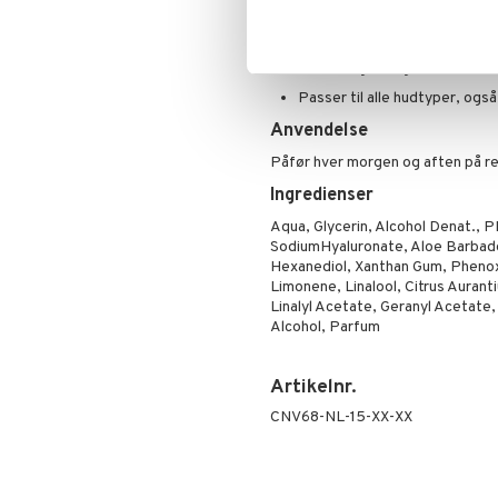
Primer
Effektiv udfyldende effekt af
Pudder
Let formel, der absorberes øj
For en fugtet og blød hud
Passer til alle hudtyper, også
Anvendelse
Påfør hver morgen og aften på r
Ingredienser
Aqua, Glycerin, Alcohol Denat.,
SodiumHyaluronate, Aloe Barbade
Hexanediol, Xanthan Gum, Phenoxy
Limonene, Linalool, Citrus Aurant
Linalyl Acetate, Geranyl Acetate, 
Alcohol, Parfum
Artikelnr.
CNV68-NL-15-XX-XX