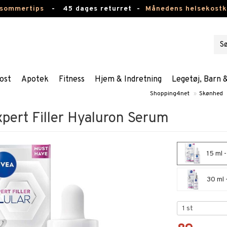
 sommertips
-
45 dages returret -
Månedens helsekost
ost
Apotek
Fitness
Hjem & Indretning
Legetøj, Barn 
Shopping4net
»
Skønhed
xpert Filler Hyaluron Serum
15 ml -
30 ml -