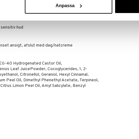
 rynker
Anpassa
eblikkeligt
 sensitiv hud
enset ansigt, afslut med dag/natcreme
 PEG-40 Hydrogenated Castor Oil,
nsis Leaf JuicePowder, Cocoglycerides, 1, 2-
ethanol, Citronellol, Geraniol, Hexyl Cinnamal,
ium Peel Oil, Dimethyl Phenethyl Acetate, Terpineol,
Citrus Limon Peel Oil, Amyl Salicylate, Benzyl