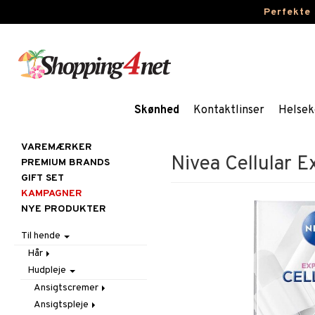
Perfekte
Skønhed
Kontaktlinser
Helsek
VAREMÆRKER
Nivea Cellular E
PREMIUM BRANDS
GIFT SET
KAMPAGNER
NYE PRODUKTER
Til hende
Hår
Hudpleje
Accessoires
Balsam
Ansigtscremer
Børster / Kæmmer
Ansigtspleje
Fedtet hud