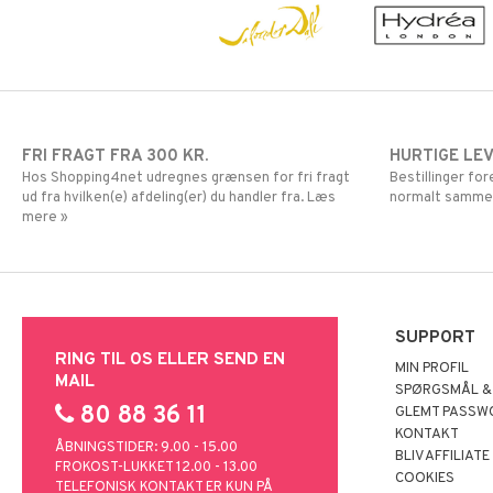
FRI FRAGT FRA 300 KR.
HURTIGE LE
Hos Shopping4net udregnes grænsen for fri fragt
Bestillinger fo
ud fra hvilken(e) afdeling(er) du handler fra. Læs
normalt samme
mere »
SUPPORT
RING TIL OS ELLER SEND EN
MIN PROFIL
MAIL
SPØRGSMÅL &
80 88 36 11
GLEMT PASSW
KONTAKT
ÅBNINGSTIDER: 9.00 - 15.00
BLIV AFFILIATE
FROKOST-LUKKET 12.00 - 13.00
COOKIES
TELEFONISK KONTAKT ER KUN PÅ