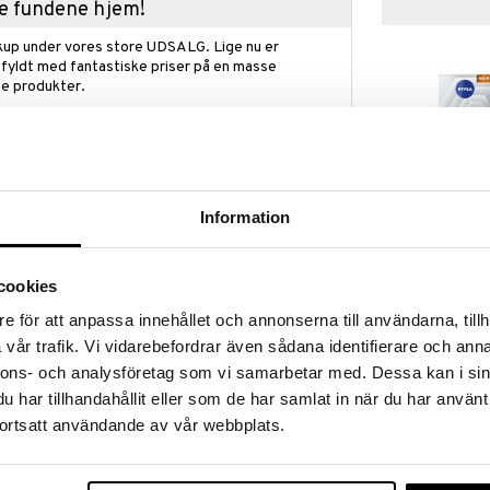
kke fundene hjem!
kup under vores store UDSALG. Lige nu er
fyldt med fantastiske priser på en masse
 produkter.
øber frem til og med 31/8 2026 men skynd dig - dine
odukter kan hurtigt blive udsolgt!
LGET »
Information
Nivea Cellular
uron Serum er et avanceret produkt, der giver en
Filler Vitamin
igtsserum er beriget med ren mikro hyaluronsyre,
cookies
NIVEA
er findes naturligt i huden. Den er kendt for at
149
e för att anpassa innehållet och annonserna till användarna, tillh
den. 40x mindre molekyler (sammenlignet med makro
kr.
re NIVEA-produkter) trænger ind i huden 10 lag dybt
vår trafik. Vi vidarebefordrar även sådana identifierare och anna
af rynker.
nnons- och analysföretag som vi samarbetar med. Dessa kan i sin
et formel, der absorberes øjeblikkeligt. Dette anti-
har tillhandahållit eller som de har samlat in när du har använt
der ønsker at plumpe huden samt udfylde rynker.
ortsatt användande av vår webbplats.
nsyre