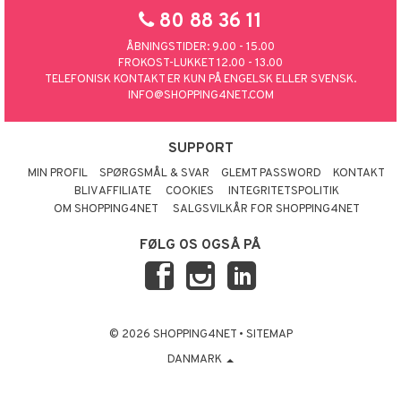
80 88 36 11
ÅBNINGSTIDER: 9.00 - 15.00
FROKOST-LUKKET 12.00 - 13.00
TELEFONISK KONTAKT ER KUN PÅ ENGELSK ELLER SVENSK.
INFO@SHOPPING4NET.COM
SUPPORT
MIN PROFIL
SPØRGSMÅL & SVAR
GLEMT PASSWORD
KONTAKT
BLIV AFFILIATE
COOKIES
INTEGRITETSPOLITIK
OM SHOPPING4NET
SALGSVILKÅR FOR SHOPPING4NET
FØLG OS OGSÅ PÅ
© 2026 SHOPPING4NET
•
SITEMAP
DANMARK