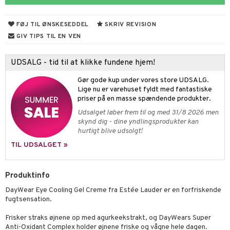
s & Gelé
cealer
bepensel
gle
n uden sol
tlys & Duft til Hjemmet
mbånd
FØJ TIL ØNSKESEDDEL
SKRIV REVISION
vet dagcreme
bepomade
stige negle
ne
odorant
 de cologne
lskæder
GIV TIPS TIL EN VEN
ndation
estift
lelak
liner / Kajal
behør
chgelé & sæbe
 de parfum
ringe
lsam
apotek
je
dukter
UDSALG - tid til at klikke fundene hjem!
mer
gloss
lelakfjerner
ske øjenvipper
keup
pleje
 de toilette
ge
ktroniske produkter
igtscremer
leje
aire
Gør gode kup under vores store UDSALG.
dder
lepleje
cara
igt
t Set
vesæt
farve
beringsprodukter
ylotion
ze
me
Lige nu er varehuset fyldt med fantastiske
priser på en masse spændende produkter.
uge
behør
nbryn
cetter
dpleje
tap
n uden sol
n uden sol
er shave balsam
spa
Udsalget løber frem til og med 31/8 2026 men
nskygge
fjerning
ampoo
vesæt
odorant
er shave lotion
inser
skynd dig - dine yndlingsprodukter kan
hurtigt blive udsolgt!
pepleje
psolie
ling
ske
chgelé & sæbe
 de cologne
UE
TIL UDSALGET »
 & Barn
behør
ncremer
dpleje
 de toilette
nique
t
ling
ling
fjerning
vesæt
Produktinfo
 10
mål & svar
produkter
gøring
DayWear Eye Cooling Gel Creme fra Estée Lauder er en forfriskende
produkter
n 1: Rens
je
fugtsensation.
rodukt
cialprodukter
rum
cialprodukter
n 2: Eksfoliér
foliering og masker
p
Frisker straks øjnene op med agurkeekstrakt, og DayWears Super
elingen
æg & Overskæg
Anti-Oxidant Complex holder øjnene friske og vågne hele dagen.
n 3: Fugt
tpleje