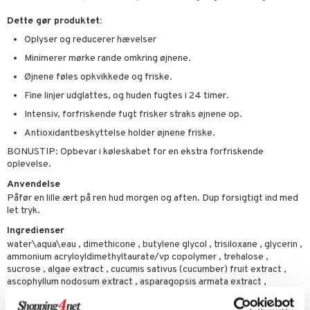
sh
produkter
Dette gør produktet:
d- og kropspleje
n
matics Elixir
e
Oplyser og reducerer hævelser
cialprodukter
n- og læbepleje
cealer
yx
beskyttelse
Minimerer mørke rande omkring øjnene.
lettasker
seprodukter
liner
nique Happy
rin til mænd
Øjnene føles opkvikkede og friske.
rum
ndation
nique Happy For Men
bering og rens
Fine linjer udglattes, og huden fugtes i 24 timer.
Intensiv, forfriskende fugt frisker straks øjnene op.
estift
foliering
Antioxidantbeskyttelse holder øjnene friske.
gloss
t og beskyttelse
BONUSTIP: Opbevar i køleskabet for en ekstra forfriskende
oplevelse.
liner
pleje
Anvendelse
euppensler
Påfør en lille ært på ren hud morgen og aften. Dup forsigtigt ind med
let tryk.
cara
Ingredienser
nskygge
water\aqua\eau , dimethicone , butylene glycol , trisiloxane , glycerin ,
ammonium acryloyldimethyltaurate/vp copolymer , trehalose ,
mer
sucrose , algae extract , cucumis sativus (cucumber) fruit extract ,
ascophyllum nodosum extract , asparagopsis armata extract ,
dder
ergothioneine , thermus thermophillus ferment , dipotassium
glycyrrhizate , sodium hyaluronate , caffeine , artemia extract , acetyl