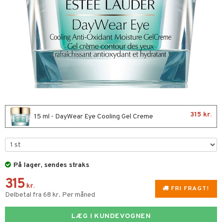
t Set
mal hud
n makeup remover
vesæt
farve
 hud
sning
fjerning
kur
ker
rmaske
encremer
tap
ling
ve-in balsam
rum
ampoo
produkter
315 kr.
15 ml - DayWear Eye Cooling Gel Creme
ling
cialprodukter
deprodukter
rshampoo
lettasker
ns & Antikrusning
På lager, sendes straks
tik
315
spray
t Set
leje
kr.
FRI FRAGT!
Delbetal fra 68 kr. Per måned
ller
d
produkter
me
mebeskyttelse
LÆG I KUNDEVOGNEN
nzer & Highlighter
ber
ylotion
y spray
er