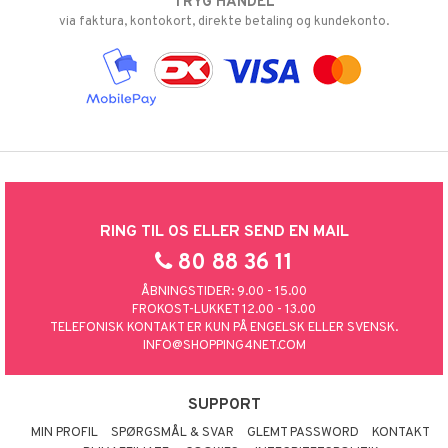
TRYG HANDEL
via faktura, kontokort, direkte betaling og kundekonto.
RING TIL OS ELLER SEND EN MAIL
80 88 36 11
ÅBNINGSTIDER: 9.00 - 15.00
FROKOST-LUKKET 12.00 - 13.00
TELEFONISK KONTAKT ER KUN PÅ ENGELSK ELLER SVENSK.
INFO@SHOPPING4NET.COM
SUPPORT
MIN PROFIL
SPØRGSMÅL & SVAR
GLEMT PASSWORD
KONTAKT