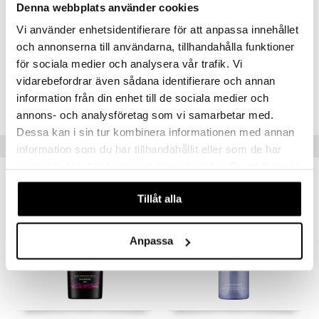
EDTA, Cocamide MEA, PEG-45M, Phenoxyethanol, Lysine HCl,
Denna webbplats använder cookies
Arginine, Ethylhexyl Methoxycinnamate, Hibiscus Sabdariffa Flower
Vi använder enhetsidentifierare för att anpassa innehållet
Extract, Ceramide NG, PPG-6, Sodium Hydroxide, Hexyl Cinnamal,
Limonene, Linalool.
och annonserna till användarna, tillhandahålla funktioner
för sociala medier och analysera vår trafik. Vi
vidarebefordrar även sådana identifierare och annan
Artikelnr.
information från din enhet till de sociala medier och
CTE19-U0-400-XX-XX
annons- och analysföretag som vi samarbetar med.
Dessa kan i sin tur kombinera informationen med annan
Populære produkter
information som du har tillhandahållit eller som de har
samlat in när du har använt deras tjänster. Du godkänner
våra cookies vid fortsatt användande av vår webbplats.
Tillåt alla
Anpassa