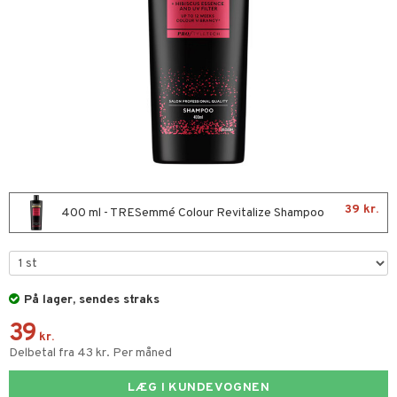
t Set
farve
kur
rmaske
tap
ve-in balsam
ampoo
39 kr.
400 ml - TRESemmé Colour Revitalize Shampoo
ling
deprodukter
rshampoo
ns & Antikrusning
je
På lager, sendes straks
spray
igtscremer
39
tik
kr.
Delbetal fra 43 kr. Per måned
ller
tet hud
igtspleje
t Set
leje
mebeskyttelse
som hud
igtsvand
n uden sol
d
LÆG I KUNDEVOGNEN
produkter
me