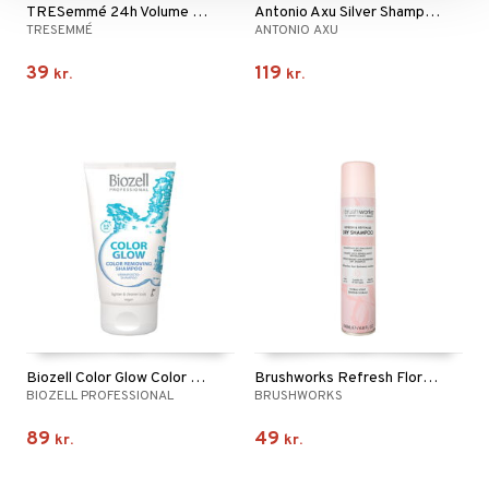
TRESemmé 24h Volume Shampoo
Antonio Axu Silver Shampoo Cool Purple
TRESEMMÉ
ANTONIO AXU
39
119
kr.
kr.
Biozell Color Glow Color Removing Shampoo
Brushworks Refresh Floral Dry Shampoo
BIOZELL PROFESSIONAL
BRUSHWORKS
89
49
kr.
kr.