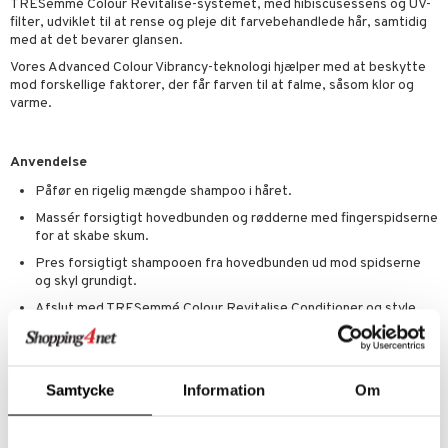
p
TRESemmé Colour Revitalise-systemet, med hibiscusessens og UV-
elingen
filter, udviklet til at rense og pleje dit farvebehandlede hår, samtidig
æg & Overskæg
n 3: Fugt
tpleje
sh
med at det bevarer glansen.
produkter
d- og kropspleje
n
Vores Advanced Colour Vibrancy-teknologi hjælper med at beskytte
matics Elixir
e
mod forskellige faktorer, der får farven til at falme, såsom klor og
cialprodukter
n- og læbepleje
cealer
yx
beskyttelse
varme.
lettasker
seprodukter
liner
nique Happy
rin til mænd
Anvendelse
rum
ndation
nique Happy For Men
bering og rens
Påfør en rigelig mængde shampoo i håret.
estift
foliering
Massér forsigtigt hovedbunden og rødderne med fingerspidserne
for at skabe skum.
gloss
t og beskyttelse
Pres forsigtigt shampooen fra hovedbunden ud mod spidserne
liner
pleje
og skyl grundigt.
euppensler
Afslut med TRESemmé Colour Revitalise Conditioner og style
med dine favoritstylingprodukter fra TRESemmé efter behov.
cara
Ingredienser
nskygge
Aqua, Sodium Laureth Sulfate, Cocamidopropyl Betaine, Sodium
Samtycke
Information
Om
Chloride, Glycerin, Dimethiconol, Parfum, Sodium Benzoate, Glycol
mer
Distearate, Citric Acid, Carbomer, Guar Hydroxypropyltrimonium
Chloride, TEA-Dodecylbenzenesulfonate, TEA-Sulfate, Disodium
dder