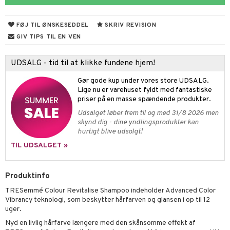
s & Gelé
mal hud
n makeup remover
vesæt
nzer & Highlighter
ber
ylotion
y spray
er
FØJ TIL ØNSKESEDDEL
SKRIV REVISION
 hud
sning
fjerning
cealer
bepensel
gle
n uden sol
tlys & Duft til Hjemmet
mbånd
GIV TIPS TIL EN VEN
ker
vet dagcreme
bepomade
stige negle
ne
odorant
 de cologne
lskæder
UDSALG - tid til at klikke fundene hjem!
ncremer
ndation
estift
lelak
liner / Kajal
behør
chgelé & sæbe
 de parfum
ringe
lsam
apotek
je
dukter
Gør gode kup under vores store UDSALG.
ling
mer
gloss
lelakfjerner
ske øjenvipper
keup
pleje
 de toilette
ge
ktroniske produkter
igtscremer
leje
aire
Lige nu er varehuset fyldt med fantastiske
rum
priser på en masse spændende produkter.
dder
lepleje
cara
igt
t Set
vesæt
farve
beringsprodukter
ylotion
ze
me
Udsalget løber frem til og med 31/8 2026 men
produkter
uge
behør
nbryn
cetter
dpleje
tap
n uden sol
n uden sol
er shave balsam
spa
skynd dig - dine yndlingsprodukter kan
hurtigt blive udsolgt!
cialprodukter
nskygge
fjerning
ampoo
vesæt
odorant
er shave lotion
inser
TIL UDSALGET »
lettasker
pepleje
psolie
ling
ske
chgelé & sæbe
 de cologne
UE
 & Barn
behør
ncremer
dpleje
 de toilette
nique
Produktinfo
t
ling
ling
fjerning
TRESemmé Colour Revitalise Shampoo indeholder Advanced Color
vesæt
 10
Vibrancy teknologi, som beskytter hårfarven og glansen i op til 12
mål & svar
produkter
gøring
produkter
uger.
n 1: Rens
je
rodukt
cialprodukter
Nyd en livlig hårfarve længere med den skånsomme effekt af
rum
cialprodukter
n 2: Eksfoliér
foliering og masker