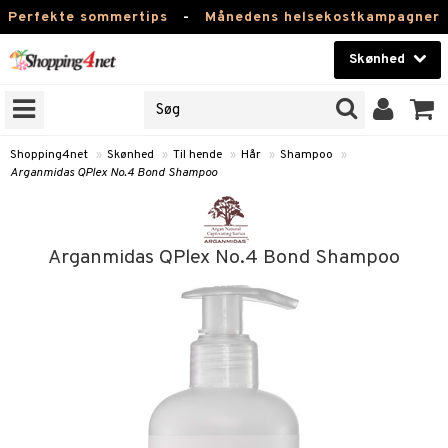
Perfekte sommertips
-
Månedens helsekostkampagner
Skønhed
RKER
Skønhed
M BRANDS
T
Kontaktlinser
Shopping4net
»
Skønhed
»
Til hende
»
Hår
»
Shampoo
»
Arganmidas QPlex No.4 Bond Shampoo
NER
Helsekost
ODUKTER
Apotek
Arganmidas QPlex No.4 Bond Shampoo
e
Fitness
Hjem & Indretning
essoires
Legetøj, Barn & Baby
lsam
Varemærker
rster / Kæmmer
Kampagner
ktroniske produkter