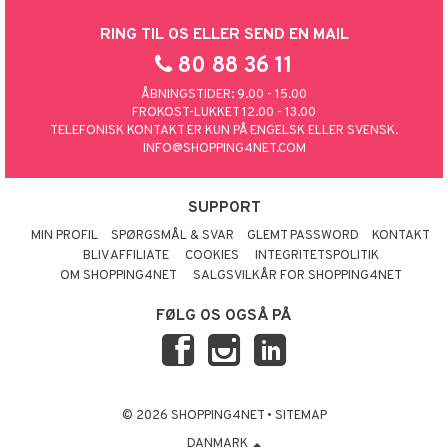
RING TIL OS ELLER SEND EN MAIL
80 88 36 11
ÅBNINGSTIDER: 9.00 - 15.00
FROKOST-LUKKET 12.00 - 13.00
TELEFONISK KONTAKT ER KUN PÅ ENGELSK ELLER SVENSK.
INFO@SHOPPING4NET.COM
SUPPORT
MIN PROFIL
SPØRGSMÅL & SVAR
GLEMT PASSWORD
KONTAKT
BLIV AFFILIATE
COOKIES
INTEGRITETSPOLITIK
OM SHOPPING4NET
SALGSVILKÅR FOR SHOPPING4NET
FØLG OS OGSÅ PÅ
© 2026 SHOPPING4NET
•
SITEMAP
DANMARK