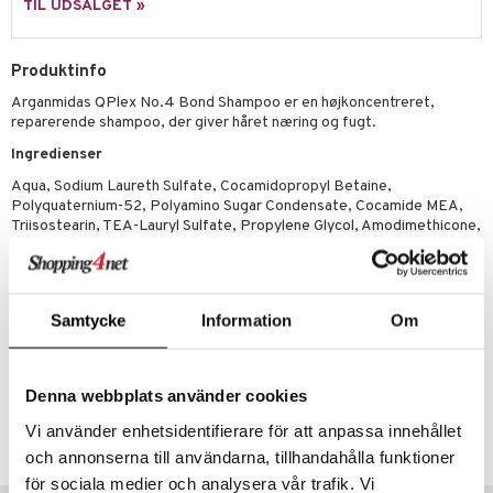
p
TIL UDSALGET »
elingen
æg & Overskæg
n 3: Fugt
tpleje
sh
produkter
Produktinfo
d- og kropspleje
n
matics Elixir
e
cialprodukter
Arganmidas QPlex No.4 Bond Shampoo er en højkoncentreret,
n- og læbepleje
cealer
yx
beskyttelse
reparerende shampoo, der giver håret næring og fugt.
lettasker
seprodukter
liner
nique Happy
rin til mænd
Ingredienser
rum
Aqua, Sodium Laureth Sulfate, Cocamidopropyl Betaine,
ndation
nique Happy For Men
bering og rens
Polyquaternium-52, Polyamino Sugar Condensate, Cocamide MEA,
estift
Triisostearin, TEA-Lauryl Sulfate, Propylene Glycol, Amodimethicone,
foliering
Cocamide DEA, Glycerin, Argania Spinosa Kernel Oil, Phenoxyethanol,
gloss
t og beskyttelse
PPG-3 Caprylyl Ether, Hydrolyzed Keratin, Sodium Chloride,
Polyquaternium-10, Parfum, Ethylhexylglycerin, Dimethicone,
liner
pleje
Palmitoyl Pentapeptide-4, Guar Hydroxypropyltrimonium Chloride,
Samtycke
Information
Om
Laureth-16, Dimethiconol, Benzyl Alcohol, Ceteareth-25, Trideceth-
euppensler
12, Citric Acid.
cara
Denna webbplats använder cookies
Artikelnr.
nskygge
Vi använder enhetsidentifierare för att anpassa innehållet
CAM20-E3-245-XX-XX
mer
och annonserna till användarna, tillhandahålla funktioner
för sociala medier och analysera vår trafik. Vi
dder